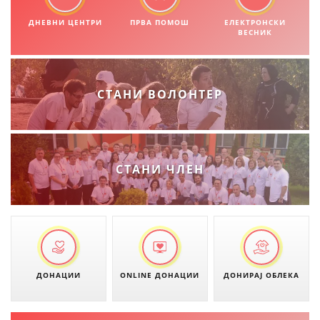
ДНЕВНИ ЦЕНТРИ
МЕЃУНАРОДНА СОРАБОТКА
ПРВА ПОМОШ
ЕЛЕКТРОНСКИ
ВЕСНИК
ДОГОВОРИ
ЗНАЧЕЊЕ НА СЛУЖБАТА ЗА БАРАЊЕ
СТАНИ ВОЛОНТЕР
ФОРМУЛАРИ ЗА БАРАЊА
ЗДРАВСТВЕНО ПРЕВЕНТИВНА ДЕЈНОСТ
ПРВА ПОМОШ
СТАНИ ЧЛЕН
КРВОДАРИТЕЛСТВО
ИНФОРМАЦИИ ЗА БОЛЕСТИ
МЕНАЏМЕНТ НА ВОЛОНТЕРИ
ДОНАЦИИ
ONLINE ДОНАЦИИ
ДОНИРАЈ ОБЛЕКА
ЗА НАС