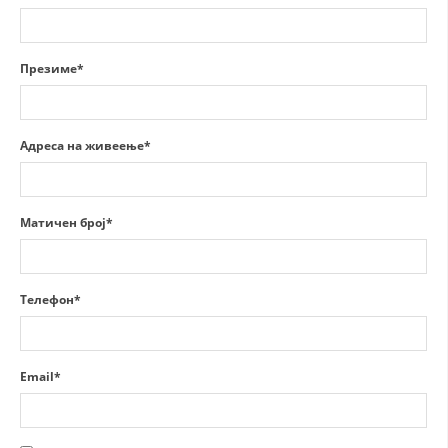
СТРУКТУРА НА ОРГАНИЗАЦИЈАТА
КОНТАКТ ИНФОРМАЦИИ
Презиме*
ЧЛЕНСТВО ВО ПРОФЕСИОНАЛНИ ТЕЛА
Адреса на живеење*
ЗАКОН ЗА ЦКРМ
СТАТУТ НА ЦКРМ
Матичен број*
Телефон*
ОРГАНИЗАЦИЈА И РАЗВОЈ
РАКОВОДЕН ОДБОР
Email*
СОБРАНИЕ
СТРУКТУРА И ОРГАНИЗАЦИОНА ПОСТАВЕНОСТ