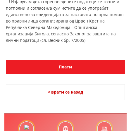
Изјавувам дека горенаведените податоци се точни и
потполни и согласен/а сум истите да се употребат
ДИСЕМИНАЦИЈА
единствено за евиденцијата за наставата по прва помош
MЕЃУНАРОДНО ХУМАНИТАРНО ПРАВО
во правни лица организирана од Црвен Крст на
Република Северна Македонија - Општинска
ПРОМОЦИЈА НА ХУМАНИ ВРЕДНОСТИ
организација Битола, согласно Законот за заштита на
лични податоци (сл. Весник бр. 7/2005).
УПОТРЕБА И ЗАШТИТА НА АМБЛЕМОТ
СОЦИЈАЛНО ХУМАНИТАРНА ДЕЈНОСТ
КАКО ДА ДОНИРАТЕ
ПОДГОТВЕНОСТ И ДЕЈСТВО ПРИ КАТАСТРОФИ
ТИМОВИ НА ООЦК
< врати се назад
СПАСИТЕЛНА СТАНИЦА ВОДНО
ПРОЕКТИ – ПОДГОТВЕНОСТ И ДЕЈСТВУВАЊЕ ПРИ КАТАСТРОФИ
ОДНОСИ СО ЈАВНОСТ
ИСТРАЖУВАЊЕ НА ЈАВНО МИСЛЕЊЕ