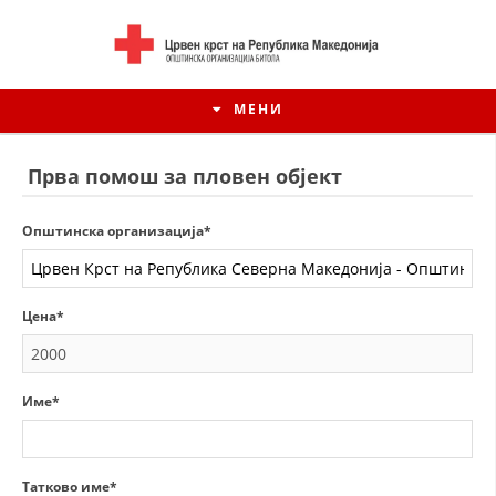
МЕНИ
Прва помош за пловен објект
Општинска организација*
Цена*
Име*
ИСТОРИЈАТ НА ЦКРМ
ИСТОРИЈАТ НА ДВИЖЕЊЕТО
Татково име*