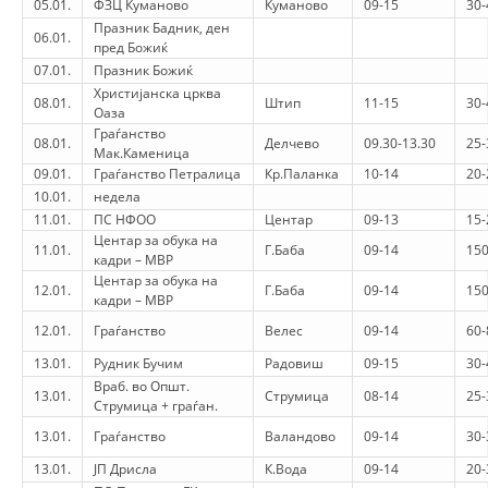
05.01.
ФЗЦ Куманово
Куманово
09-15
30-
ORGANISATION STRUCTURE
Празник Бадник, ден
06.01.
пред Божиќ
CONTACT INFO
07.01.
Празник Божиќ
MEMBERSHIP IN PROFESSIONAL STRUCTURES
Христијанска црква
08.01.
Штип
11-15
30-
Оаза
Граѓанство
08.01.
Делчево
09.30-13.30
25-
Мак.Каменица
09.01.
Граѓанство Петралица
Кр.Паланка
10-14
20-
LAW OF MACEDONIAN RED CROSS
10.01.
недела
11.01.
ПС НФОО
Центар
09-13
15-
STATUTE OF THE MRC
Центар за обука на
11.01.
Г.Баба
09-14
150
кадри – МВР
Центар за обука на
12.01.
Г.Баба
09-14
150
кадри – МВР
12.01.
Граѓанство
Велес
09-14
60-
ORGANIZATIONAL DEVELOPMENT
13.01.
Рудник Бучим
Радовиш
09-15
30-
Враб. во Општ.
13.01.
Струмица
08-14
25-
EXECUTIVE BOARD
Струмица + граѓан.
13.01.
Граѓанство
Валандово
09-14
30-
ASSEMBLY
13.01.
ЈП Дрисла
К.Вода
09-14
20-
STRUCTURAL SET UP