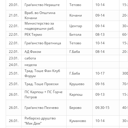
20.01.
Граѓанство Нераште
Тетово
10-14
15-
BLOOD DONATION
Враб. во Општина
21.01.
Кочани
09-14
20-
Кочани
VOLUNTEER MANAGEMENT
Министерство за
22.01.
Центар
09-14
30-
надворешни раб.
22.01.
РЕК Термо
Битола
08-13
60-
22.01.
Граѓанство Вратница
Тетово
10-14
15-
ABOUT US
22.01.
АД Факом
Г.Баба
08-14
20-
ACTION
23.01.
сабота
24.01.
недела
Трад. Тоше Фан Клуб
25.01.
Г.Баба
10-17
30
Форум
25.01.
Трад. Тоше Проески
Крушево
09-16
70-
MANUALS
ПС Карпош + ПС Ѓорче
26.01.
Карпош
09-13
15-
Петров
STRATEGIES
26.01.
Граѓанство Пехчево
Берово
09.30-15
40-
EDUCATIONAL AND INFORMATIVE MATERIAL
Рибарско друштво
26.01.
Куманово
10-14
30-
“Мак Дам”
BROCHURES