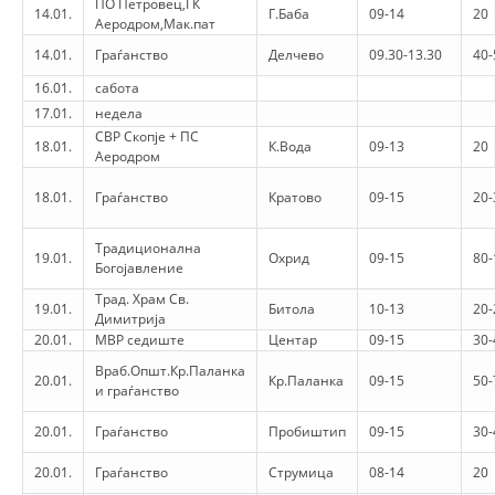
ПО Петровец,ГК
14.01.
Г.Баба
09-14
20
Аеродром,Мак.пат
DISSEMINATION
14.01.
Граѓанство
Делчево
09.30-13.30
40-
INTERNATIONAL HUMANITARIAN LAW
16.01.
сабота
17.01.
недела
PROMOTION OF HUMAN VALUES
СВР Скопје + ПС
18.01.
К.Вода
09-13
20
USE AND PROTECTION OF THE EMBLEM
Аеродром
THE SOCIAL WELFARE ACTIVITY
18.01.
Граѓанство
Кратово
09-15
20-
DISASTER PREPAREDNESS AND RESPONSE
Традиционална
19.01.
Охрид
09-15
80-
Богојавление
PUBLIC RELATIONS
Трад. Храм Св.
19.01.
Битола
10-13
20-
Димитрија
RESEARCH OF PUBLIC OPINION
20.01.
МВР седиште
Центар
09-15
30-
INTERNATIONAL COOPERATION
Враб.Општ.Кр.Паланка
20.01.
Кр.Паланка
09-15
50-
и граѓанство
TRACING SERVICE
20.01.
Граѓанство
Пробиштип
09-15
30-
HEALTH PREVENTION
20.01.
Граѓанство
Струмица
08-14
20
FIRST AID