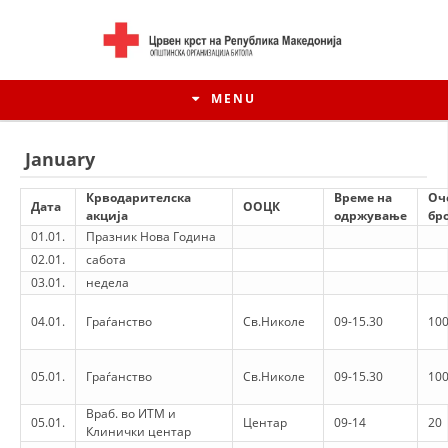
MENU
January
Крводарителска
Време на
Оч
Дата
ООЦК
акција
одржување
бро
01.01.
Празник Нова Година
02.01.
сабота
03.01.
недела
04.01.
Граѓанство
Св.Николе
09-15.30
100
HISTORY OF MOVEMENT
05.01.
Граѓанство
Св.Николе
09-15.30
100
Враб. во ИТМ и
HISTORY OF THE RCRM
05.01.
Центар
09-14
20
Клинички центар