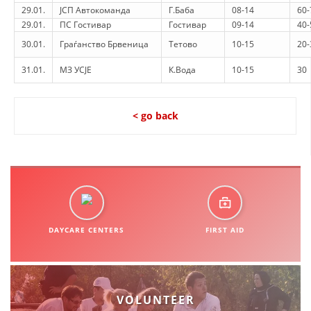
29.01.
ЈСП Автокоманда
Г.Баба
08-14
60-
29.01.
ПС Гостивар
Гостивар
09-14
40-
30.01.
Граѓанство Брвеница
Тетово
10-15
20-
31.01.
МЗ УСЈЕ
К.Вода
10-15
30
< go back
DAYCARE CENTERS
FIRST AID
VOLUNTEER