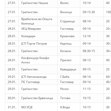
27.01.
Граѓанство Чашка
Велес
10-14
40
PRESENTATIONS
27.01.
Граѓанство
Виница
09-15.30
100
Вработени во Општа
27.01.
Струмица
08-14
20
болница
28.01.
ХЕЦ Маврово
Гостивар
09-14
20-
28.01.
Коледари
Куманово
12-16
30
28.01.
ЈСП Ѓорче Петров
Карпош
09-14
30-
28.01.
Граѓанство
Кочани
08.30-15
30-
Конфекција Комфи
28.01.
Прилеп
08-13
40
Ангел
28.01.
Граѓанство
Кавадарци
09-15
25
29.01.
ЈСП Автокоманда
Г.Баба
08-14
60-
29.01.
ПС Гостивар
Гостивар
09-14
40-
29.01.
Граѓанство
Ресен
11-15
20
30.01.
Граѓанство Брвеница
Тетово
10-15
20-
31.01.
МЗ УСЈЕ
К.Вода
10-15
30