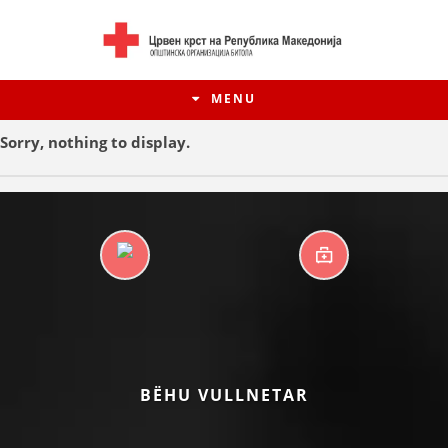
MENU
Sorry, nothing to display.
QENDRAT DITORE
NDIHMA E PARË
HISTORIA E LËVIZJES
BËHU VULLNETAR
HISTORIA E KRYQIT TË KUQ