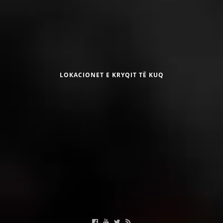
DISEMINIMI
DREJTA NDERKOMBETARE HUMANITARE
Црвен крст на Република Македонија
PROMOVIMI I VLERAVE HUMANE
PËRDORIMIN DHE MBROJTJEN E STEMËS
LOKACIONET E KRYQIT TË KUQ
SOCIALO-HUMANITARE
SI TË JEPNI DONACIONE
Linqe të dobishme
PËRGATITSHMËRI DHE VEPRIM GJATË KATASTROFAVE
EKIPE PËRGJIGJE DISASTER
Kalendari i aktiviteteve
STACIONIN E UJIT SHPËTIMIT – VODNO
EOK E CK
PROJEKTE
MARRDHËNJE ME PUBLIKUN