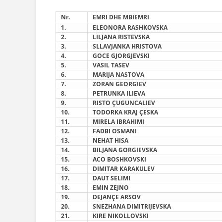
Nr.
EMRI DHE MBIEMRI
1.
ELEONORA RASHKOVSKA
2.
LILJANA RISTEVSKA
3.
SLLAVJANKA HRISTOVA
4.
GOCE GJORGJEVSKI
5
.
VASIL TASEV
6
.
MARIJA NASTOVA
7
.
ZORAN GEORGIEV
8
.
PETRUNKA ILIEVA
9
.
RISTO ÇUGUNCALIEV
1
0
.
TODORKA KRAJ
ÇESKA
1
1
.
MIRELA IBRAHIMI
1
2
.
FADBI OSMANI
1
3
.
NEHAT HISA
1
4
.
BILJANA GORGIEVSKA
1
5
.
ACO BOSHKOVSKI
1
6
.
DIMITAR KARAKULEV
1
7
.
DAUT SELIMI
1
8
.
EMIN ZEJNO
19
.
DEJANÇE ARSOV
2
0
.
SNEZHANA DIMITRIJEVSKA
2
1
.
KIRE NIKOLLOVSKI