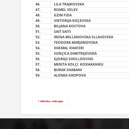
4
6
.
LILA TRAJKOVSKA
4
7
.
ROMEL VELEV
4
8
.
GZIM FIDA
49
.
VIKTORIJA KOÇEVSKA
5
0
.
BILJANA KOSTOVA
5
1
.
SAIT SAITI
5
2
.
IRENA MILLANOVSKA SLLAVEVSKA
5
3
.
TEODORA MARJANOVSKA
5
4
.
XHEMAL XHAFERI
5
5
.
SUNÇICA DIMITRIJOVSKA
5
6
.
GJORGJI SHOLLDOVSKI
5
7
.
MERITA KOLÇI
KOXHAXHIKU
5
8
.
BURAK SHABANI
59
.
ALENKA SHOPOVA
< kthehu mbrapa