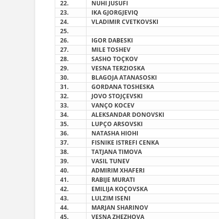
2
2
.
NUHI JUSUFI
2
3
.
IKA GJORGJEVIQ
2
4
.
VLADIMIR CVETKOVSKI
2
5
.
2
6
.
IGOR DABESKI
2
7
.
MILE TOSHEV
2
8
.
SASHO TOÇKOV
29
.
VESNA TERZIOSKA
3
0
.
BLAGOJA ATANASOSKI
3
1
.
GORDANA TOSHESKA
3
2
.
JOVO STOJÇEVSKI
3
3
.
VANÇO KOCEV
3
4
.
ALEKSANDAR DONOVSKI
3
5
.
LUPÇO ARSOVSKI
3
6
.
NATASHA HIOHI
3
7
.
FISNIKE ISTREFI CENKA
3
8
.
TATJANA TIMOVA
39
.
VASIL TUNEV
4
0
.
ADMIRIM XHAFERI
4
1
.
RABIJE MURATI
4
2
.
EMILIJA KOÇOVSKA
4
3
.
LULZIM ISENI
4
4
.
MARJAN SHARINOV
4
5
.
VESNA ZHEZHOVA