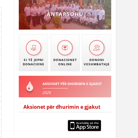
ANTARSOHU
SI TË JEPNI
DONACIONET
DONONI
DONACIONE
ONLINE
VESHMBATHJE
AKSIONET PËR DHURIMIN E GJAKUT
2026
Aksionet për dhurimin e gjakut