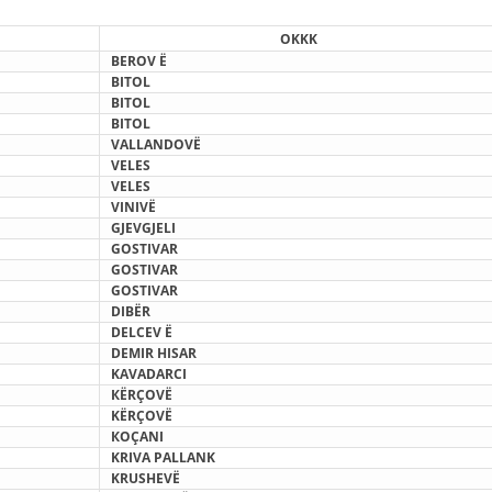
STRUKTURA E ORGANIZATËS
OKKK
KONTAKT INFORMACIONE
BEROV
Ë
BITOL
ANËTARËSIMI NË STRUKTURAT PROFESIONALE
BITOL
BITOL
VALLANDOVË
VELES
LIGJI I KRYQIT TË KUQ
VELES
VINIVË
STATUTI I KRYQIT TË KUQ
GJEVGJELI
GOSTIVAR
GOSTIVAR
GOSTIVAR
DIBËR
DELCEV
Ë
DEMIR HISAR
ORGANIZIMI DHE ZHVILLIMI
KAVADARCI
КË
RÇOVË
BORDI DREJTUES
KËRÇOVË
КОÇ
ANI
KUVENDI
KRIVA PALLANK
KRUSHEVË
STRUKTURA DHE STRUKTURA ORGANIZATIVE