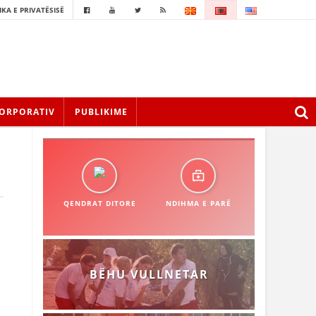
IKA E PRIVATËSISË
ORPORATIV
PUBLIKIME
QENDRAT DITORE
NDIHMA E PARË
BËHU VULLNETAR