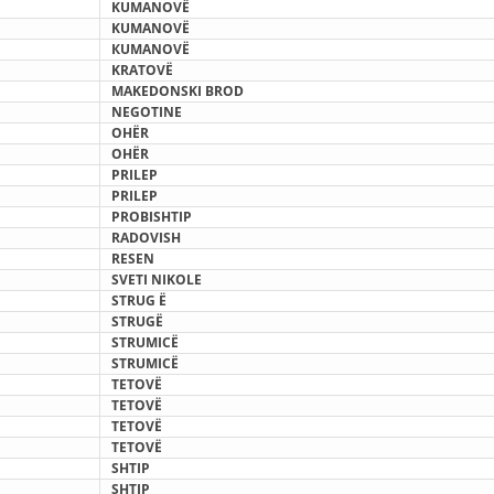
KUMANOVË
KUMANOVË
DISEMINIMI
К
UMANOVË
KRATOVË
DREJTA NDERKOMBETARE HUMANITARE
MAKEDONSKI BROD
NEGOTINE
PROMOVIMI I VLERAVE HUMANE
О
HËR
OHËR
PËRDORIMIN DHE MBROJTJEN E STEMËS
PRILEP
PRILEP
SOCIALO-HUMANITARE
PROBISHTIP
RADOVISH
SI TË JEPNI DONACIONE
RESEN
SVETI NIKOLE
PËRGATITSHMËRI DHE VEPRIM GJATË KATASTROFAVE
STRUG
Ë
STRUGË
EKIPE PËRGJIGJE DISASTER
STRUMICË
STRUMICË
STACIONIN E UJIT SHPËTIMIT – VODNO
TETOVË
EOK E CK
TETOVË
TETOVË
PROJEKTE
TETOVË
SHTIP
MARRDHËNJE ME PUBLIKUN
SHTIP