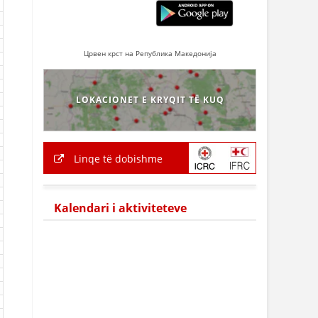
Црвен крст на Република Македонија
LOKACIONET E KRYQIT TË KUQ
Linqe të dobishme
Kalendari i aktiviteteve