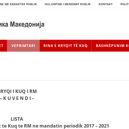
NE ME KARAKTER PUBLIK
HULUMTIMI I MENDIMIT PUBLIK
KONTAKT
POLIT
ET
VEPRIMTARI
RINA E KRYQIT TË KUQ
BASHKËPUNIM K
RYQI I KUQ I RM
– K U V E N D I –
HISTORIA E LËVIZJES
LISTA
HISTORIA E KRYQIT TË KUQ
t te Kuq te RM ne mandatin periodik 2017 – 2021