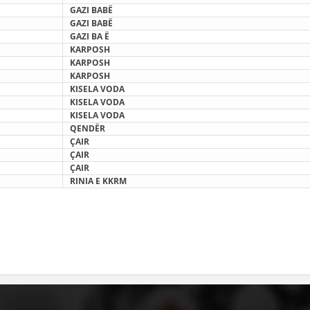
GAZI BABË
HULUMTIMI I OPINIONIT PUBLIK
GAZI BABË
GAZI BA
Ë
BASHKËPUNIM NDËRKOMBËTAR
KARPOSH
KARPOSH
MARRËVESHJE
KARPOSH
KISELA VODA
PROJEKTE
KISELA VODA
KISELA VODA
SHËRBIMI PËR KËRKIM
QENDËR
Ç
AIR
VEPRIMTARI SHËNDETËSORE PREVENTIVE
Ç
AIR
Ç
AIR
NDIHMA E PARË
RINIA E KKRM
DHURIMI I GJAKUT
MENAXHIM ME VULLNETARË
KUSH JEMI NE