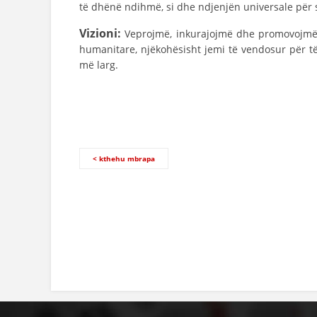
të dhënë ndihmë, si dhe ndjenjën universale për
Vizioni:
Veprojmë, inkurajojmë dhe promovojmë
humanitare, njëkohësisht jemi të vendosur për t
më larg.
< kthehu mbrapa