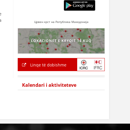
e
a
Црвен крст на Република Македонија
LOKACIONET E KRYQIT TË KUQ
Linqe të dobishme
Kalendari i aktiviteteve