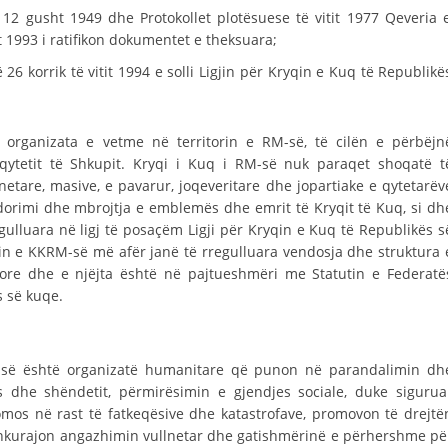
STRUKTURA E ORGANIZATËS
 12 gusht 1949 dhe Protokollet plotësuese të vitit 1977 Qeveria 
 1993 i ratifikon dokumentet e theksuara;
KONTAKT INFORMACIONE
6 korrik të vitit 1994 e solli Ligjin për Kryqin e Kuq të Republikë
ANËTARËSIMI NË STRUKTURAT PROFESIONALE
organizata e vetme në territorin e RM-së, të cilën e përbëjn
ytetit të Shkupit. Kryqi i Kuq i RM-së nuk paraqet shoqatë t
LIGJI I KRYQIT TË KUQ
netare, masive, e pavarur, joqeveritare dhe jopartiake e qytetarëv
STATUTI I KRYQIT TË KUQ
rdorimi dhe mbrojtja e emblemës dhe emrit të Kryqit të Kuq, si dh
gulluara në ligj të posaçëm Ligji për Kryqin e Kuq të Republikës s
in e KKRM-së më afër janë të rregulluara vendosja dhe struktura 
lore dhe e njëjta është në pajtueshmëri me Statutin e Federatë
 së kuqe.
ORGANIZIMI DHE ZHVILLIMI
BORDI DREJTUES
isë është organizatë humanitare që punon në parandalimin dh
ës dhe shëndetit, përmirësimin e gjendjes sociale, duke sigurua
KUVENDI
omos në rast të fatkeqësive dhe katastrofave, promovon të drejtë
nkurajon angazhimin vullnetar dhe gatishmërinë e përhershme pë
STRUKTURA DHE STRUKTURA ORGANIZATIVE