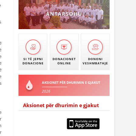
e
ANTARSOHU
s
ë
ë
e
SI TË JEPNI
DONACIONET
DONONI
e
DONACIONE
ONLINE
VESHMBATHJE
ë
e
s
AKSIONET PËR DHURIMIN E GJAKUT
2026
Aksionet për dhurimin e gjakut
e
r
n
r