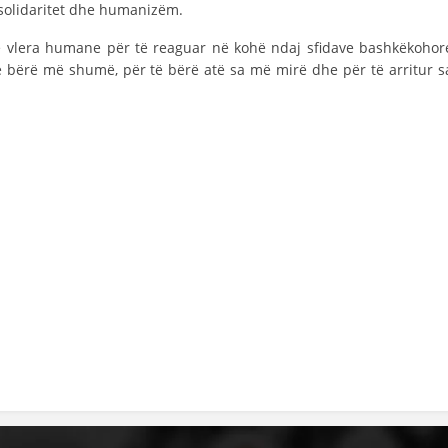
 solidaritet dhe humanizëm.
DISEMINIMI
 vlera humane për të reaguar në kohë ndaj sfidave bashkëkohor
DREJTA NDERKOMBETARE HUMANITARE
ë bërë më shumë, për të bërë atë sa më mirë dhe për të arritur s
PROMOVIMI I VLERAVE HUMANE
PËRDORIMIN DHE MBROJTJEN E STEMËS
SOCIALO-HUMANITARE
SI TË JEPNI DONACIONE
PËRGATITSHMËRI DHE VEPRIM GJATË KATASTROFAVE
EKIPE PËRGJIGJE DISASTER
STACIONIN E UJIT SHPËTIMIT – VODNO
EOK E CK
PROJEKTE
MARRDHËNJE ME PUBLIKUN