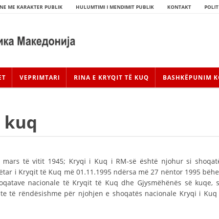
NE ME KARAKTER PUBLIK
HULUMTIMI I MENDIMIT PUBLIK
KONTAKT
POLIT
ET
VEPRIMTARI
RINA E KRYQIT TË KUQ
BASHKËPUNIM K
ë kuq
mars të vitit 1945; Kryqi i Kuq i RM-së është njohur si shoqat
ëtar i Kryqit të Kuq më 01.11.1995 ndërsa më 27 nëntor 1995 bëhe
hoqatave nacionale të Kryqit të Kuq dhe Gjysmëhënës së kuqe, s
HISTORIA E LËVIZJES
hte të rëndësishme për njohjen e shoqatës nacionale Kryqi i Kuq 
HISTORIA E KRYQIT TË KUQ