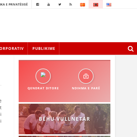
IKA E PRIVATËSISË
ORPORATIV
PUBLIKIME
QENDRAT DITORE
NDIHMA E PARË
ë
t
i
BËHU VULLNETAR
i