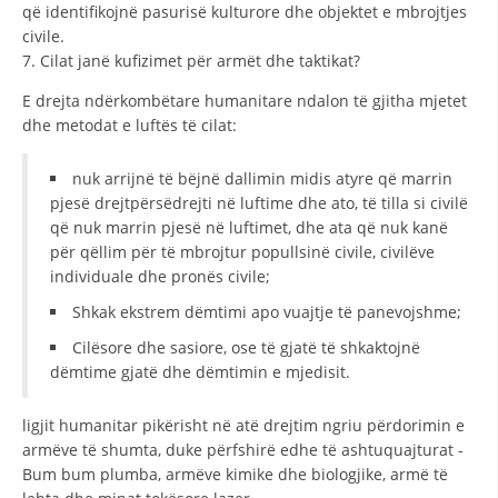
që identifikojnë pasurisë kulturore dhe objektet e mbrojtjes
civile.
7. Cilat janë kufizimet për armët dhe taktikat?
E drejta ndërkombëtare humanitare ndalon të gjitha mjetet
dhe metodat e luftës të cilat:
nuk arrijnë të bëjnë dallimin midis atyre që marrin
pjesë drejtpërsëdrejti në luftime dhe ato, të tilla si civilë
që nuk marrin pjesë në luftimet, dhe ata që nuk kanë
për qëllim për të mbrojtur popullsinë civile, civilëve
individuale dhe pronës civile;
Shkak ekstrem dëmtimi apo vuajtje të panevojshme;
Cilësore dhe sasiore, ose të gjatë të shkaktojnë
dëmtime gjatë dhe dëmtimin e mjedisit.
ligjit humanitar pikërisht në atë drejtim ngriu përdorimin e
armëve të shumta, duke përfshirë edhe të ashtuquajturat -
Bum bum plumba, armëve kimike dhe biologjike, armë të