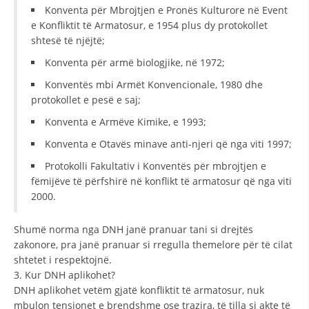
Konventa për Mbrojtjen e Pronës Kulturore në Event
HULUMTIMI I OPINIONIT PUBLIK
e Konfliktit të Armatosur, e 1954 plus dy protokollet
shtesë të njëjtë;
BASHKËPUNIM NDËRKOMBËTAR
Konventa për armë biologjike, në 1972;
MARRËVESHJE
Konventës mbi Armët Konvencionale, 1980 dhe
protokollet e pesë e saj;
PROJEKTE
Konventa e Armëve Kimike, e 1993;
SHËRBIMI PËR KËRKIM
Konventa e Otavës minave anti-njeri që nga viti 1997;
VEPRIMTARI SHËNDETËSORE PREVENTIVE
Protokolli Fakultativ i Konventës për mbrojtjen e
NDIHMA E PARË
fëmijëve të përfshirë në konflikt të armatosur që nga viti
2000.
DHURIMI I GJAKUT
Shumë norma nga DNH janë pranuar tani si drejtës
MENAXHIM ME VULLNETARË
zakonore, pra janë pranuar si rregulla themelore për të cilat
shtetet i respektojnë.
3. Kur DNH aplikohet?
KUSH JEMI NE
DNH aplikohet vetëm gjatë konfliktit të armatosur, nuk
mbulon tensionet e brendshme ose trazira, të tilla si akte të