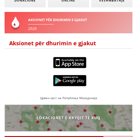
DONACIONE
ONLINE
VESHMBATHJE
AKSIONET PËR DHURIMIN E GJAKUT
2026
Aksionet për dhurimin e gjakut
Црвен крст на Република Македонија
LOKACIONET E KRYQIT TË KUQ