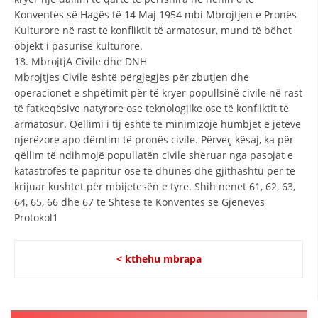
Konventës së Hagës të 14 Maj 1954 mbi Mbrojtjen e Pronës
Kulturore në rast të konfliktit të armatosur, mund të bëhet
objekt i pasurisë kulturore.
18. MbrojtjA Civile dhe DNH
Mbrojtjes Civile është përgjegjës për zbutjen dhe
operacionet e shpëtimit për të kryer popullsinë civile në rast
të fatkeqësive natyrore ose teknologjike ose të konfliktit të
armatosur. Qëllimi i tij është të minimizojë humbjet e jetëve
njerëzore apo dëmtim të pronës civile. Përveç kësaj, ka për
qëllim të ndihmojë popullatën civile shëruar nga pasojat e
katastrofës të papritur ose të dhunës dhe gjithashtu për të
krijuar kushtet për mbijetesën e tyre. Shih nenet 61, 62, 63,
64, 65, 66 dhe 67 të Shtesë të Konventës së Gjenevës
Protokol1
< kthehu mbrapa