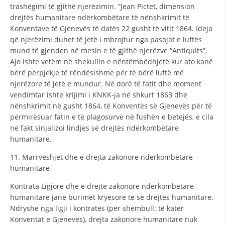
trashëgimi të gjithë njerëzimin. “Jean Pictet, dimension
drejtës humanitare ndërkombëtare të nënshkrimit të
Konventave të Gjenevës të datës 22 gusht të vitit 1864. Ideja
që njerëzimi duhet të jetë i mbrojtur nga pasojat e luftës
mund të gjenden në mesin e të gjithë njerëzve “Antiquits”.
Ajo ishte vetëm në shekullin e nëntëmbëdhjetë kur ato kanë
bërë përpjekje të rëndësishme për të bërë luftë më
njerëzore të jetë e mundur. Në dorë të fatit dhe moment
vendimtar ishte krijimi i KNKK-ja në shkurt 1863 dhe
nënshkrimit në gusht 1864, të Konventës së Gjenevës për të
përmirësuar fatin e të plagosurve në fushën e betejës, e cila
në fakt sinjalizoi lindjes së drejtës ndërkombëtare
humanitare.
11. Marrveshjet dhe e drejta zakonore ndërkombëtare
humanitare
Kontrata Ligjore dhe e drejte zakonore ndërkombëtare
humanitare janë burimet kryesore të së drejtës humanitare.
Ndryshe nga ligji i kontratës (për shembull: të katër
Konventat e Gjenevës), drejta zakonore humanitare nuk