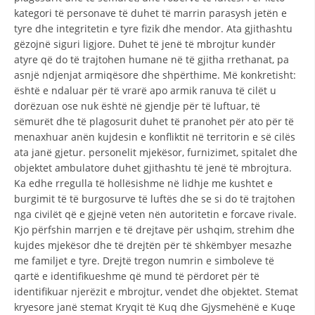
kategori të personave të duhet të marrin parasysh jetën e
tyre dhe integritetin e tyre fizik dhe mendor. Ata gjithashtu
gëzojnë siguri ligjore. Duhet të jenë të mbrojtur kundër
atyre që do të trajtohen humane në të gjitha rrethanat, pa
asnjë ndjenjat armiqësore dhe shpërthime. Më konkretisht:
është e ndaluar për të vrarë apo armik ranuva të cilët u
dorëzuan ose nuk është në gjendje për të luftuar, të
sëmurët dhe të plagosurit duhet të pranohet për ato për të
menaxhuar anën kujdesin e konfliktit në territorin e së cilës
ata janë gjetur. personelit mjekësor, furnizimet, spitalet dhe
objektet ambulatore duhet gjithashtu të jenë të mbrojtura.
Ka edhe rregulla të hollësishme në lidhje me kushtet e
burgimit të të burgosurve të luftës dhe se si do të trajtohen
nga civilët që e gjejnë veten nën autoritetin e forcave rivale.
Kjo përfshin marrjen e të drejtave për ushqim, strehim dhe
kujdes mjekësor dhe të drejtën për të shkëmbyer mesazhe
me familjet e tyre. Drejtë tregon numrin e simboleve të
qartë e identifikueshme që mund të përdoret për të
identifikuar njerëzit e mbrojtur, vendet dhe objektet. Stemat
kryesore janë stemat Kryqit të Kuq dhe Gjysmehënë e Kuqe