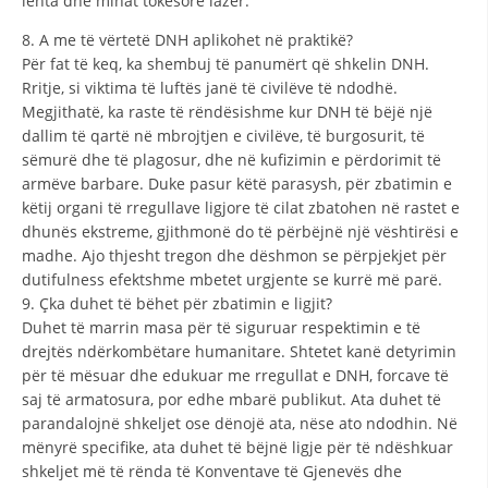
lehta dhe minat tokësore lazer.
8. A me të vërtetë DNH aplikohet në praktikë?
Për fat të keq, ka shembuj të panumërt që shkelin DNH.
Rritje, si viktima të luftës janë të civilëve të ndodhë.
Megjithatë, ka raste të rëndësishme kur DNH të bëjë një
dallim të qartë në mbrojtjen e civilëve, të burgosurit, të
sëmurë dhe të plagosur, dhe në kufizimin e përdorimit të
armëve barbare. Duke pasur këtë parasysh, për zbatimin e
këtij organi të rregullave ligjore të cilat zbatohen në rastet e
dhunës ekstreme, gjithmonë do të përbëjnë një vështirësi e
madhe. Ajo thjesht tregon dhe dëshmon se përpjekjet për
dutifulness efektshme mbetet urgjente se kurrë më parë.
9. Çka duhet të bëhet për zbatimin e ligjit?
Duhet të marrin masa për të siguruar respektimin e të
drejtës ndërkombëtare humanitare. Shtetet kanë detyrimin
për të mësuar dhe edukuar me rregullat e DNH, forcave të
saj të armatosura, por edhe mbarë publikut. Ata duhet të
parandalojnë shkeljet ose dënojë ata, nëse ato ndodhin. Në
mënyrë specifike, ata duhet të bëjnë ligje për të ndëshkuar
shkeljet më të rënda të Konventave të Gjenevës dhe