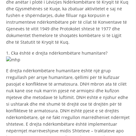
dhe anëtar i plotë i Lëvizjes Ndërkombëtare të Kryqit të Kuq
STRUKTURA E ORGANIZATËS
dhe Gjysmëhënës së Kuqe, ka zbatuar aktivitetet e saj në
KONTAKT INFORMACIONE
fushën e shpërndarjes, duke filluar nga korpusin e
instrumenteve ndërkombëtare për të cilat të Konventave të
ANËTARËSIMI NË STRUKTURAT PROFESIONALE
Gjenevës të vitit 1949 dhe Protokolet shtesë të 1977 dhe
dokumentet themelore të shoqatës kombëtare si të Ligjit
dhe të Statutit të Kryqit të Kuq.
LIGJI I KRYQIT TË KUQ
1. Cka është e drejta ndërkombëtare humanitare?
STATUTI I KRYQIT TË KUQ
E drejta ndërkombëtare humanitare është një grup
rregullash për arsye humanitare, qëllimi për të kufizuar
pasojat e konflikteve të armatosura. DNH mbron ata të cilët
nuk kanë ose nuk marrin pjesë në armiqësi dhe kufizon
mjeteve dhe metodave të luftimit. DNH është e njohur edhe
ORGANIZIMI DHE ZHVILLIMI
si ushtarak dhe më shumë të drejtë ose të drejtën për të
konflikteve të armatosura. DNH është pjesë e së drejtës
BORDI DREJTUES
ndërkombëtare, që në fakt rregullon marrëdhëniet ndërmjet
KUVENDI
shteteve. E drejta ndërkombëtare është implementuar
nëpërmjet marrëveshjeve midis Shteteve – traktateve apo
STRUKTURA DHE STRUKTURA ORGANIZATIVE