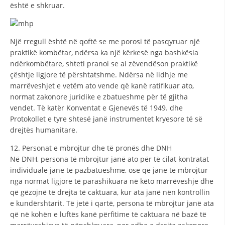
është e shkruar.
Një rregull është në qoftë se me porosi të pasqyruar një
praktikë kombëtar, ndërsa ka një kërkesë nga bashkësia
ndërkombëtare, shteti pranoi se ai zëvendëson praktikë
çështje ligjore të përshtatshme. Ndërsa në lidhje me
marrëveshjet e vetëm ato vende që kanë ratifikuar ato,
normat zakonore juridike e zbatueshme për të gjitha
vendet. Të katër Konventat e Gjenevës të 1949. dhe
Protokollet e tyre shtesë janë instrumentet kryesore të së
drejtës humanitare.
12. Personat e mbrojtur dhe të pronës dhe DNH
Në DNH, persona të mbrojtur janë ato për të cilat kontratat
individuale janë të pazbatueshme, ose që janë të mbrojtur
nga normat ligjore të parashikuara në këto marrëveshje dhe
që gëzojnë të drejta të caktuara, kur ata janë nën kontrollin
e kundërshtarit. Të jetë i qartë, persona të mbrojtur janë ata
që në kohën e luftës kanë përfitime të caktuara në bazë të