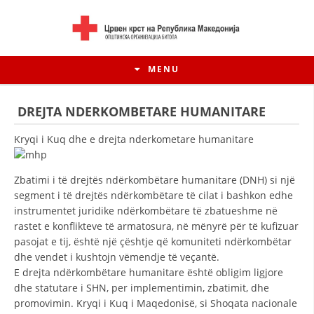
MENU
DREJTA NDERKOMBETARE HUMANITARE
Kryqi i Kuq dhe e drejta nderkometare humanitare
Zbatimi i të drejtës ndërkombëtare humanitare (DNH) si një
segment i të drejtës ndërkombëtare të cilat i bashkon edhe
instrumentet juridike ndërkombëtare të zbatueshme në
rastet e konflikteve të armatosura, në mënyrë për të kufizuar
pasojat e tij, është një çështje që komuniteti ndërkombëtar
dhe vendet i kushtojn vëmendje të veçantë.
HISTORIA E LËVIZJES
E drejta ndërkombëtare humanitare është obligim ligjore
dhe statutare i SHN, per implementimin, zbatimit, dhe
HISTORIA E KRYQIT TË KUQ
promovimin. Kryqi i Kuq i Maqedonisë, si Shoqata nacionale