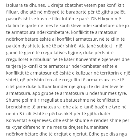
VEPRIMTARI
izoluara të dhunës. E drejta zbatohet vetëm pas konfliktit
filluar, dhe atë në mënyrë të barabartë për të gjitha palët,
pavarësisht se kush e filloi luftën e parë. DNH kryen një
dallim të qartë në mes të konflikteve ndërkombëtare dhe jo-
te armatosura ndërkombëtare. konfliktit të armatosur
ndërkombëtare është ai konflikt i armatosur, në të cilin të
DORACAKË
paktën dy shtete janë të përfshirë. Ata janë subjekt i një
STRATEGJI
gamë të gjerë të rregullativës ligjore, duke përfshirë
rregulloret e mbuluar në të katër Konventat e Gjenevës dhe
MATERIAL EDUKATIVO INFORMATIV
të tjera jo-konflikt të armatosur ndërkombëtar është e
konfliktit të armatosur që është e kufizuar në territorin e një
BROCHURES
shteti, që përfshin forcat e rregullta të armatosura ose të
cilët janë duke luftuar kundër një grupi të disidentëve të
PRESENTATIONS
armatosura, apo grupe të armatosura u ndeshur mes tyre.
Shumë polimitir rregullat e zbatueshme në konfliktet e
brendshme të armatosura, dhe ata e kanë bazën e tyre në
nenin 3 i cili është e përbashkët për të gjitha katër
Konventat e Gjenevës, dhe është shumë e rëndësishme për
të kryer diferencim në mes të drejtës humanitare
ndërkombëtare dhe të drejtat e njeriut. Edhe pse disa nga