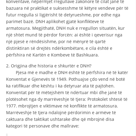
konventave, nëpërmjet rregullave zakonore të cilat janë të
bazuara në praktikat e suksesshme të këtyre vendeve për të
DISEMINIMI
futur rregulla si ligjërisht të detyrueshme, por edhe nga
DREJTA NDERKOMBETARE HUMANITARE
parimet bazë. DNH aplikohet gjatë konflikteve të
armatosura. Megjithatë, DNH nuk e rregullon situatën, kur
PROMOVIMI I VLERAVE HUMANE
një shtet mund të përdor forcën: ai është i qeverisur nga
një pjesë e rëndësishme, por në mënyrë të qartë
PËRDORIMIN DHE MBROJTJEN E STEMËS
distinktiran së drejtës ndërkombëtare, e cila është e
SOCIALO-HUMANITARE
përfshira në Kartën e Kombeve të Bashkuara.
2. Origjina dhe historia e shkurtër e DNH?
SI TË JEPNI DONACIONE
Pjesa më e madhe e DNH është të përfshira në të katër
PËRGATITSHMËRI DHE VEPRIM GJATË KATASTROFAVE
Konventat e Gjenevës të 1949. Pothuajse çdo vend në botë
ka ratifikuar dhe kështu i ka detyruar ata të pajtohen.
EKIPE PËRGJIGJE DISASTER
Konventat për të mëtejshëm të ndërtuar mbi dhe janë të
plotësohet nga dy marrëveshje të tjera: Protokolet shtesë të
STACIONIN E UJIT SHPËTIMIT – VODNO
1977. mbrojtjen e viktimave në konflikte të armatosura.
EOK E CK
Marrëveshje të tjera ndalojnë përdorimin e armëve të
caktuara dhe taktikat ushtarake dhe që mbrojnë disa
PROJEKTE
kategori të personave dhe mallrave:
MARRDHËNJE ME PUBLIKUN