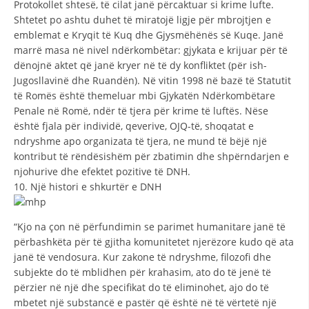
Protokollet shtesë, të cilat janë përcaktuar si krime lufte.
Shtetet po ashtu duhet të miratojë ligje për mbrojtjen e
emblemat e Kryqit të Kuq dhe Gjysmëhënës së Kuqe. Janë
marrë masa në nivel ndërkombëtar: gjykata e krijuar për të
dënojnë aktet që janë kryer në të dy konfliktet (për ish-
Jugosllavinë dhe Ruandën). Në vitin 1998 në bazë të Statutit
të Romës është themeluar mbi Gjykatën Ndërkombëtare
Penale në Romë, ndër të tjera për krime të luftës. Nëse
është fjala për individë, qeverive, OJQ-të, shoqatat e
ndryshme apo organizata të tjera, ne mund të bëjë një
kontribut të rëndësishëm për zbatimin dhe shpërndarjen e
njohurive dhe efektet pozitive të DNH.
10. Një histori e shkurtër e DNH
“Kjo na çon në përfundimin se parimet humanitare janë të
përbashkëta për të gjitha komunitetet njerëzore kudo që ata
janë të vendosura. Kur zakone të ndryshme, filozofi dhe
subjekte do të mblidhen për krahasim, ato do të jenë të
përzier në një dhe specifikat do të eliminohet, ajo do të
mbetet një substancë e pastër që është në të vërtetë një