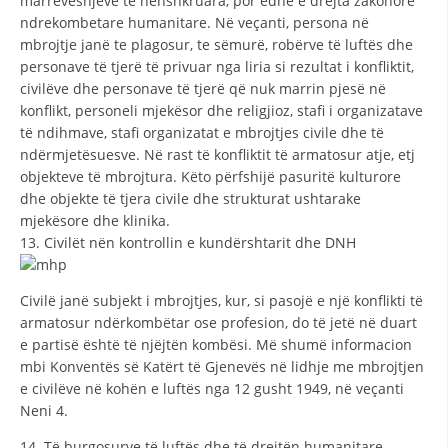
marrëveshjeve të nënshkruara, por edhe e drejta zakonore
ndrekombetare humanitare. Në veçanti, persona në
mbrojtje janë te plagosur, te sëmurë, robërve të luftës dhe
personave të tjerë të privuar nga liria si rezultat i konfliktit,
civilëve dhe personave të tjerë që nuk marrin pjesë në
konflikt, personeli mjekësor dhe religjioz, stafi i organizatave
të ndihmave, stafi organizatat e mbrojtjes civile dhe të
ndërmjetësuesve. Në rast të konfliktit të armatosur atje, etj
objekteve të mbrojtura. Këto përfshijë pasuritë kulturore
dhe objekte të tjera civile dhe strukturat ushtarake
mjekësore dhe klinika.
13. Civilët nën kontrollin e kundërshtarit dhe DNH
Civilë janë subjekt i mbrojtjes, kur, si pasojë e një konflikti të
armatosur ndërkombëtar ose profesion, do të jetë në duart
e partisë është të njëjtën kombësi. Më shumë informacion
mbi Konventës së Katërt të Gjenevës në lidhje me mbrojtjen
e civilëve në kohën e luftës nga 12 gusht 1949, në veçanti
Neni 4.
14. Të burgosurve të luftës dhe të drejtën humanitare