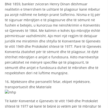
ВNë 1859, bankier zviceran Henry Dinan dëshmuar
realitetin e tmerrshem te ushtarë të plagosur kanë mbetur
pa asnjë ndihmë ne betejn pranë Solferino. Nisma e tij për
të siguruar mbrojtjen e të plagosurve dhe të sëmurë në
fushën e betejës, u kunorzua me nënshkrimin e Konventës
së Gjenevës të 1864. Me kalimin e kohës kjo mbrojtje është
përmirësuar vazhdimisht. Ajo mori një regjim të detajuar
juridik me miratimin dhe shtylla të Konventave të Gjenevës
të vitit 1949 dhe Protokolet shtesë të 1977. Parë të Gjenevës
Konventa zbatohet për të sëmurë dhe të plagosur, të dytë
shtrihet mbrojtjen e anijet e fundosura. Këto marrëveshje
përcaktohet në mënyrë specifike që të plagosurit, të
sëmurët dhe anijet e fundosura duhet të mbrohen dhe të
respektohen deri në luftime mungojne.
16. Mjekësore dhe personelit fetar, ekipet mjekësore,
transportuesit dhe Materiale
Të katër Konventat e Gjenevës të vitit 1949 dhe Protokolet
shtesë të 1977 që kanë të bëjnë jo vetëm për të mbrojtur të