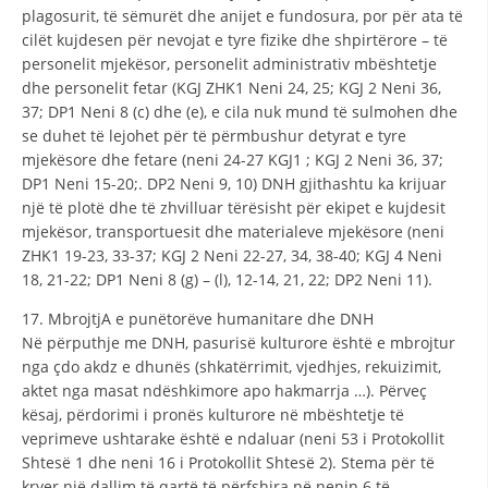
plagosurit, të sëmurët dhe anijet e fundosura, por për ata të
cilët kujdesen për nevojat e tyre fizike dhe shpirtërore – të
personelit mjekësor, personelit administrativ mbështetje
dhe personelit fetar (KGJ ZHK1 Neni 24, 25; KGJ 2 Neni 36,
37; DP1 Neni 8 (c) dhe (e), e cila nuk mund të sulmohen dhe
se duhet të lejohet për të përmbushur detyrat e tyre
mjekësore dhe fetare (neni 24-27 KGJ1 ; KGJ 2 Neni 36, 37;
DP1 Neni 15-20;. DP2 Neni 9, 10) DNH gjithashtu ka krijuar
një të plotë dhe të zhvilluar tërësisht për ekipet e kujdesit
mjekësor, transportuesit dhe materialeve mjekësore (neni
ZHK1 19-23, 33-37; KGJ 2 Neni 22-27, 34, 38-40; KGJ 4 Neni
18, 21-22; DP1 Neni 8 (g) – (l), 12-14, 21, 22; DP2 Neni 11).
17. MbrojtjA e punëtorëve humanitare dhe DNH
Në përputhje me DNH, pasurisë kulturore është e mbrojtur
nga çdo akdz e dhunës (shkatërrimit, vjedhjes, rekuizimit,
aktet nga masat ndëshkimore apo hakmarrja …). Përveç
kësaj, përdorimi i pronës kulturore në mbështetje të
veprimeve ushtarake është e ndaluar (neni 53 i Protokollit
Shtesë 1 dhe neni 16 i Protokollit Shtesë 2). Stema për të
kryer një dallim të qartë të përfshira në nenin 6 të