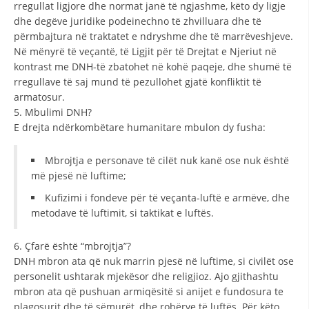
rregullat ligjore dhe normat janë të ngjashme, këto dy ligje
dhe degëve juridike podeinechno të zhvilluara dhe të
përmbajtura në traktatet e ndryshme dhe të marrëveshjeve.
Në mënyrë të veçantë, të Ligjit për të Drejtat e Njeriut në
kontrast me DNH-të zbatohet në kohë paqeje, dhe shumë të
rregullave të saj mund të pezullohet gjatë konfliktit të
armatosur.
5. Mbulimi DNH?
E drejta ndërkombëtare humanitare mbulon dy fusha:
Mbrojtja e personave të cilët nuk kanë ose nuk është
më pjesë në luftime;
Kufizimi i fondeve për të veçanta-luftë e armëve, dhe
metodave të luftimit, si taktikat e luftës.
6. Çfarë është “mbrojtja”?
DNH mbron ata që nuk marrin pjesë në luftime, si civilët ose
personelit ushtarak mjekësor dhe religjioz. Ajo gjithashtu
mbron ata që pushuan armiqësitë si anijet e fundosura te
plagosurit dhe të sëmurët, dhe robërve të luftës. Për këto