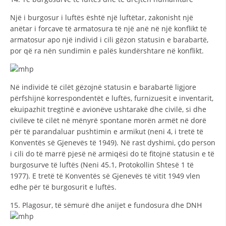
Një i burgosur i luftës është një luftëtar, zakonisht një
anëtar i forcave të armatosura të një anë në një konflikt të
armatosur apo një individ i cili gëzon statusin e barabartë,
por që ra nën sundimin e palës kundërshtare në konflikt.
Në individë të cilët gëzojnë statusin e barabartë ligjore
përfshijnë korrespondentët e luftës, furnizuesit e inventarit,
ekuipazhit tregtinë e avionëve ushtarakë dhe civilë, si dhe
civilëve të cilët në mënyrë spontane morën armët në dorë
për të parandaluar pushtimin e armikut (neni 4, i tretë të
Konventës së Gjenevës të 1949). Në rast dyshimi, çdo person
i cili do të marrë pjesë në armiqësi do të fitojnë statusin e të
burgosurve të luftës (Neni 45.1, Protokollin Shtesë 1 të
1977). E tretë të Konventës së Gjenevës të vitit 1949 vlen
edhe për të burgosurit e luftës.
15. Plagosur, të sëmurë dhe anijet e fundosura dhe DNH