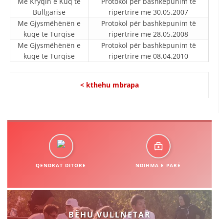
Me Kryqin e Kuq të
Protokol për bashkëpunim të
Bullgarisë
ripërtrirë më 30.05.2007
DISEMINIMI
Me Gjysmëhënën e
Protokol për bashkëpunim të
DREJTA NDERKOMBETARE HUMANITARE
kuqe të Turqisë
ripërtrirë më 28.05.2008
Me Gjysmëhënën e
Protokol për bashkëpunim të
PROMOVIMI I VLERAVE HUMANE
kuqe të Turqisë
ripërtrirë më 08.04.2010
PËRDORIMIN DHE MBROJTJEN E STEMËS
< kthehu mbrapa
SOCIALO-HUMANITARE
SI TË JEPNI DONACIONE
PËRGATITSHMËRI DHE VEPRIM GJATË KATASTROFAVE
EKIPE PËRGJIGJE DISASTER
STACIONIN E UJIT SHPËTIMIT – VODNO
QENDRAT DITORE
NDIHMA E PARË
EOK E CK
PROJEKTE
BËHU VULLNETAR
MARRDHËNJE ME PUBLIKUN