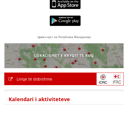
VEPRIMTARI
DORACAKË
Црвен крст на Република Македонија
STRATEGJI
LOKACIONET E KRYQIT TË KUQ
MATERIAL EDUKATIVO INFORMATIV
BROCHURES
Linqe të dobishme
PRESENTATIONS
Kalendari i aktiviteteve