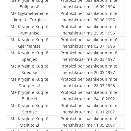
Me Kryqin e Kuq të
Protokol për bashkëpunim të
STRUKTURA E ORGANIZATËS
Bullgarisë
nënshkruar më 16.09.1994
Me Gjysmëhënën e
KONTAKT INFORMACIONE
Protokol për bashkëpunim të
kuqe të Turqisë
nënshkruar më 30.08.1995
ANËTARËSIMI NË STRUKTURAT PROFESIONALE
Me Kryqin e Kuq të
Protokol për bashkëpunim të
Rumunisë
nënshkruar më 25.09.1995
Me Kryqin e Kuq të
Protokol për bashkëpunim të
Gjermanisë
nënshkruar më 02.07.1996
LIGJI I KRYQIT TË KUQ
Me Kryqin e Kuq të
Protokol për bashkëpunim të
Spanjës
nënshkruar më 20.03.1997
STATUTI I KRYQIT TË KUQ
Me Kryqin e Kuq të
Protokol për bashkëpunim të
Suedisë
nënshkruar më 20.03.1997
Me Kryqin e Kuq të
Protokol për bashkëpunim të
Shqipërisë
nënshkruar më 28.03.1998
Me Kryqin e Kuq të
Protokol për bashkëpunim të
ORGANIZIMI DHE ZHVILLIMI
B dhe H
nënshkruar më 24.10.2002
Me Kryqin e Kuq të
Protokol për bashkëpunim të
BORDI DREJTUES
Serbisë
nënshkruar më 16.01.2007
KUVENDI
Me Kryqin e Kuq të
Protokol për bashkëpunim të
Malit të Zi
nënshkruar më 11.05.2007
STRUKTURA DHE STRUKTURA ORGANIZATIVE