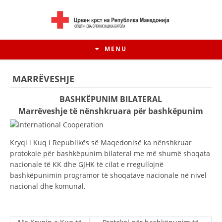
MENU
MARRËVESHJE
BASHKËPUNIM BILATERAL
Marrëveshje të nënshkruara për bashkëpunim
Kryqi i Kuq i Republikës së Maqedonisë ka nënshkruar
protokole për bashkëpunim bilateral me më shumë shoqata
nacionale të KK dhe GJHK të cilat e rregullojnë
bashkëpunimin programor të shoqatave nacionale në nivel
nacional dhe komunal.
HISTORIA E LËVIZJES
HISTORIA E KRYQIT TË KUQ