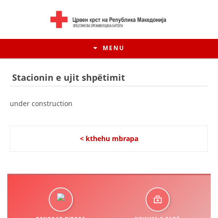
MENU
Stacionin e ujit shpëtimit
under construction
< kthehu mbrapa
HISTORIA E LËVIZJES
HISTORIA E KRYQIT TË KUQ