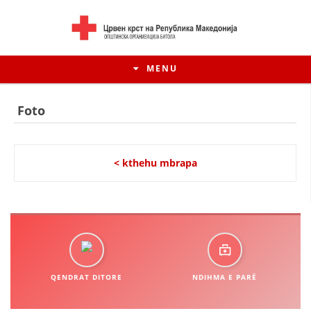
MENU
Foto
< kthehu mbrapa
HISTORIA E LËVIZJES
QENDRAT DITORE
NDIHMA E PARË
HISTORIA E KRYQIT TË KUQ