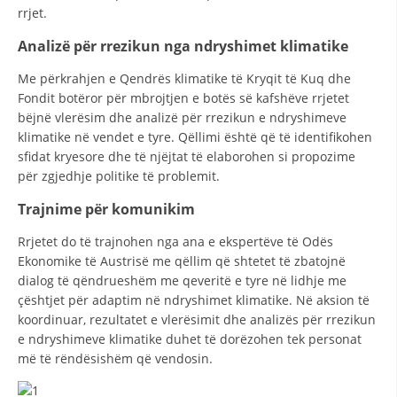
rrjet.
HULUMTIMI I OPINIONIT PUBLIK
Analizë për rrezikun nga ndryshimet klimatike
BASHKËPUNIM NDËRKOMBËTAR
Me përkrahjen e Qendrës klimatike të Kryqit të Kuq dhe
MARRËVESHJE
Fondit botëror për mbrojtjen e botës së kafshëve rrjetet
bëjnë vlerësim dhe analizë për rrezikun e ndryshimeve
PROJEKTE
klimatike në vendet e tyre. Qëllimi është që të identifikohen
sfidat kryesore dhe të njëjtat të elaborohen si propozime
SHËRBIMI PËR KËRKIM
për zgjedhje politike të problemit.
VEPRIMTARI SHËNDETËSORE PREVENTIVE
Trajnime për komunikim
NDIHMA E PARË
Rrjetet do të trajnohen nga ana e ekspertëve të Odës
Ekonomike të Austrisë me qëllim që shtetet të zbatojnë
DHURIMI I GJAKUT
dialog të qëndrueshëm me qeveritë e tyre në lidhje me
MENAXHIM ME VULLNETARË
çështjet për adaptim në ndryshimet klimatike. Në aksion të
koordinuar, rezultatet e vlerësimit dhe analizës për rrezikun
e ndryshimeve klimatike duhet të dorëzohen tek personat
më të rëndësishëm që vendosin.
KUSH JEMI NE