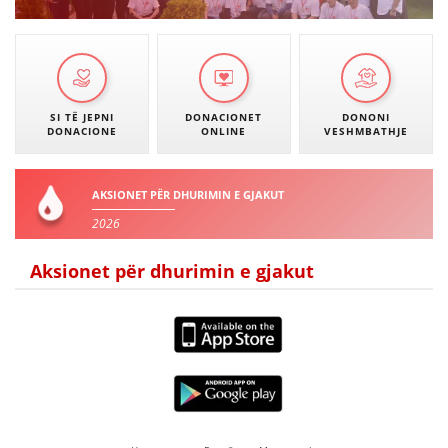
SI TË JEPNI
DONACIONET
DONONI
DONACIONE
ONLINE
VESHMBATHJE
AKSIONET PËR DHURIMIN E GJAKUT
2026
Aksionet për dhurimin e gjakut