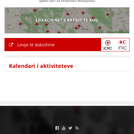
Црвен крст на Република Македонија
LOKACIONET E KRYQIT TË KUQ
Linqe të dobishme
Kalendari i aktiviteteve