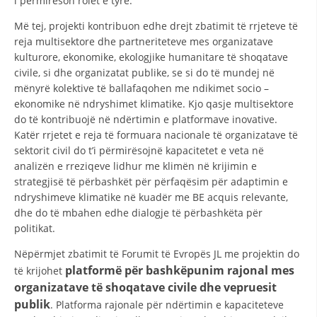
i përmirëson rolet e tyre.
Më tej, projekti kontribuon edhe drejt zbatimit të rrjeteve të
reja multisektore dhe partneriteteve mes organizatave
kulturore, ekonomike, ekologjike humanitare të shoqatave
civile, si dhe organizatat publike, se si do të mundej në
mënyrë kolektive të ballafaqohen me ndikimet socio –
ekonomike në ndryshimet klimatike. Kjo qasje multisektore
do të kontribuojë në ndërtimin e platformave inovative.
Katër rrjetet e reja të formuara nacionale të organizatave të
sektorit civil do t’i përmirësojnë kapacitetet e veta në
analizën e rreziqeve lidhur me klimën në krijimin e
strategjisë të përbashkët për përfaqësim për adaptimin e
ndryshimeve klimatike në kuadër me BE acquis relevante,
dhe do të mbahen edhe dialogje të përbashkëta për
politikat.
Nëpërmjet zbatimit të Forumit të Evropës JL me projektin do
platformë për bashkëpunim rajonal mes
të krijohet
organizatave të shoqatave civile dhe vepruesit
publik
. Platforma rajonale për ndërtimin e kapaciteteve