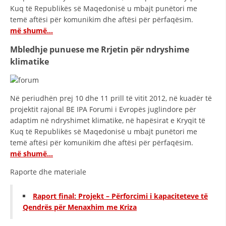
Kuq të Republikës së Maqedonisë u mbajt punëtori me
temë aftësi për komunikim dhe aftësi për përfaqësim.
më shumë…
Mbledhje punuese me Rrjetin për ndryshime
klimatike
Në periudhën prej 10 dhe 11 prill të vitit 2012, në kuadër të
projektit rajonal BE IPA Forumi i Evropës juglindore për
adaptim në ndryshimet klimatike, në hapësirat e Kryqit të
Kuq të Republikës së Maqedonisë u mbajt punëtori me
temë aftësi për komunikim dhe aftësi për përfaqësim.
më shumë…
Raporte dhe materiale
Raport final: Projekt – Përforcimi i kapaciteteve të
Qendrës për Menaxhim me Kriza