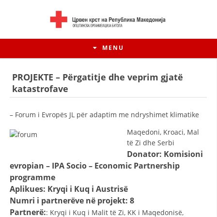
MENU
PROJEKTE – Përgatitje dhe veprim gjatë
katastrofave
– Forum i Evropës JL për adaptim me ndryshimet klimatike
Maqedoni, Kroaci, Mal
të Zi dhe Serbi
Donator: Komisioni
evropian – IPA Socio – Economic Partnership
programme
HISTORIA E LËVIZJES
Aplikues: Kryqi i Kuq i Austrisë
Numri i partnerëve në projekt: 8
HISTORIA E KRYQIT TË KUQ
Partnerë:
: Kryqi i Kuq i Malit të Zi, KK i Maqedonisë,