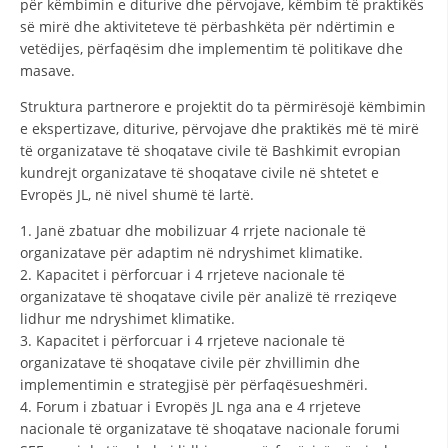
për këmbimin e diturive dhe përvojave, këmbim të praktikës
së mirë dhe aktiviteteve të përbashkëta për ndërtimin e
vetëdijes, përfaqësim dhe implementim të politikave dhe
masave.
Struktura partnerore e projektit do ta përmirësojë këmbimin
e ekspertizave, diturive, përvojave dhe praktikës më të mirë
të organizatave të shoqatave civile të Bashkimit evropian
kundrejt organizatave të shoqatave civile në shtetet e
Evropës JL, në nivel shumë të lartë.
1. Janë zbatuar dhe mobilizuar 4 rrjete nacionale të
organizatave për adaptim në ndryshimet klimatike.
2. Kapacitet i përforcuar i 4 rrjeteve nacionale të
organizatave të shoqatave civile për analizë të rreziqeve
lidhur me ndryshimet klimatike.
3. Kapacitet i përforcuar i 4 rrjeteve nacionale të
organizatave të shoqatave civile për zhvillimin dhe
implementimin e strategjisë për përfaqësueshmëri.
4. Forum i zbatuar i Evropës JL nga ana e 4 rrjeteve
nacionale të organizatave të shoqatave nacionale forumi