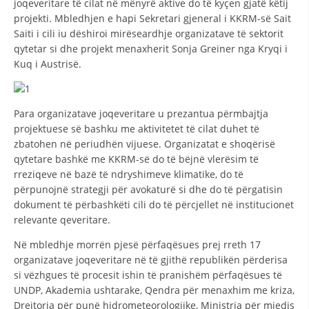
joqeveritare të cilat në mënyrë aktive do të kyçen gjatë këtij
projekti. Mbledhjen e hapi Sekretari gjeneral i KKRM-së Sait
Saiti i cili iu dëshiroi mirëseardhje organizatave të sektorit
qytetar si dhe projekt menaxherit Sonja Greiner nga Kryqi i
Kuq i Austrisë.
Para organizatave joqeveritare u prezantua përmbajtja
projektuese së bashku me aktivitetet të cilat duhet të
zbatohen në periudhën vijuese. Organizatat e shoqërisë
qytetare bashkë me KKRM-së do të bëjnë vlerësim të
rreziqeve në bazë të ndryshimeve klimatike, do të
përpunojnë strategji për avokaturë si dhe do të përgatisin
dokument të përbashkëti cili do të përcjellet në institucionet
relevante qeveritare.
Në mbledhje morrën pjesë përfaqësues prej rreth 17
organizatave joqeveritare në të gjithë republikën përderisa
si vëzhgues të procesit ishin të pranishëm përfaqësues të
UNDP, Akademia ushtarake, Qendra për menaxhim me kriza,
Drejtoria për punë hidrometeorologjike, Ministria për mjedis