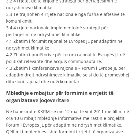
3.2 4 rrjetet do të krijojnë strategji për përfaqësimin e
ndryshimeve klimatike
3.3 Të trajnohen 4 rrjete nacionale nga fusha e aftësive të
komunikimit.
3.4 4 rrjete nacionale implementojnë strategji për
përfaqësim në ndryshimet klimatike.
4.1 Zbatim i forumit rajonal të Evropës JL për adaptim në
ndryshimet klimatike
4.2 Zbatim i punëtorive për forum rajonal të Evropës JL në
politikat relevante dhe acquis communautaire.
4.3 Zbatim i konferencave rajonale – Forum i Evropë JL për
adaptim drejt ndryshimeve klimatike se si do të promovohej
difuzioni rajonal dhe ndërkombëtar.
Mbledhje e mbajtur për formimin e rrjetit të
organizatave joqeveritare
Në hapësirat e KKRM-së më 12 maj të vitit 2011 me fillim në
ora 10 u mbajt mbledhje informative me rastin e projektit
Forum i Evropës JL për adaptim në ndryshimet klimatike.
Qëllimi i mbledhjes ishte formimi i rrjetit të organizatave