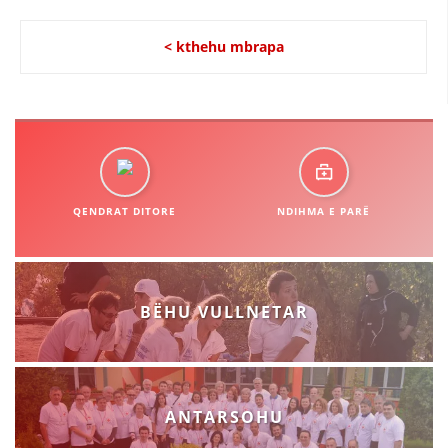
< kthehu mbrapa
QENDRAT DITORE
NDIHMA E PARË
BËHU VULLNETAR
ANTARSOHU