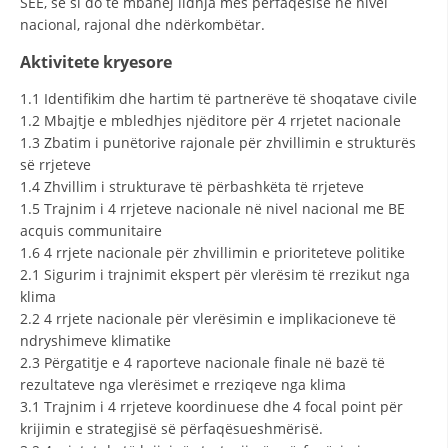
SEE, se si do të mbahej lidhja mes përfaqësisë në nivel
nacional, rajonal dhe ndërkombëtar.
Aktivitete kryesore
1.1 Identifikim dhe hartim të partnerëve të shoqatave civile
1.2 Mbajtje e mbledhjes njëditore për 4 rrjetet nacionale
1.3 Zbatim i punëtorive rajonale për zhvillimin e strukturës
së rrjeteve
1.4 Zhvillim i strukturave të përbashkëta të rrjeteve
1.5 Trajnim i 4 rrjeteve nacionale në nivel nacional me BE
acquis communitaire
1.6 4 rrjete nacionale për zhvillimin e prioriteteve politike
2.1 Sigurim i trajnimit ekspert për vlerësim të rrezikut nga
klima
2.2 4 rrjete nacionale për vlerësimin e implikacioneve të
ndryshimeve klimatike
2.3 Përgatitje e 4 raporteve nacionale finale në bazë të
rezultateve nga vlerësimet e rreziqeve nga klima
3.1 Trajnim i 4 rrjeteve koordinuese dhe 4 focal point për
krijimin e strategjisë së përfaqësueshmërisë.