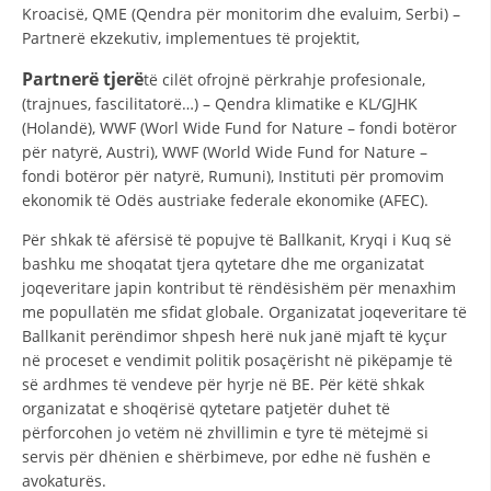
STRUKTURA E ORGANIZATËS
Kroacisë, QME (Qendra për monitorim dhe evaluim, Serbi) –
Partnerë ekzekutiv, implementues të projektit,
KONTAKT INFORMACIONE
Partnerë tjerë
të cilët ofrojnë përkrahje profesionale,
ANËTARËSIMI NË STRUKTURAT PROFESIONALE
(trajnues, fascilitatorë…) – Qendra klimatike e KL/GJHK
(Holandë), WWF (Worl Wide Fund for Nature – fondi botëror
për natyrë, Austri), WWF (World Wide Fund for Nature –
fondi botëror për natyrë, Rumuni), Instituti për promovim
LIGJI I KRYQIT TË KUQ
ekonomik të Odës austriake federale ekonomike (AFEC).
STATUTI I KRYQIT TË KUQ
Për shkak të afërsisë të popujve të Ballkanit, Kryqi i Kuq së
bashku me shoqatat tjera qytetare dhe me organizatat
joqeveritare japin kontribut të rëndësishëm për menaxhim
me popullatën me sfidat globale. Organizatat joqeveritare të
Ballkanit perëndimor shpesh herë nuk janë mjaft të kyçur
në proceset e vendimit politik posaçërisht në pikëpamje të
ORGANIZIMI DHE ZHVILLIMI
së ardhmes të vendeve për hyrje në BE. Për këtë shkak
BORDI DREJTUES
organizatat e shoqërisë qytetare patjetër duhet të
përforcohen jo vetëm në zhvillimin e tyre të mëtejmë si
KUVENDI
servis për dhënien e shërbimeve, por edhe në fushën e
avokaturës.
STRUKTURA DHE STRUKTURA ORGANIZATIVE