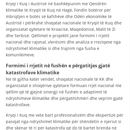
Kryqi i Kuq i Austrisë në bashkëpunim me Qendrën
DISEMINIMI
klimatike të Kryqit të Kuq në Hagë, Fondin botëror për
mbrojtjen e botës së kafshëve dhe Odën ekonomike të
DREJTA NDERKOMBETARE HUMANITARE
Austrisë i përkrahë shoqatat nacionale të Kryqit të Kuq dhe
organizatat qytetare të Kroacisë, Maqedonisë, Malit të Zi
PROMOVIMI I VLERAVE HUMANE
dhe Serbisë. Qëllimet e projektit janë formimi i rrjetit
PËRDORIMIN DHE MBROJTJEN E STEMËS
nacional dhe rajonal, vlerësimi dhe analiza e rreziqeve nga
ndryshimet klimatike si dhe trajnim nga fusha e
SOCIALO-HUMANITARE
komunikimeve.
SI TË JEPNI DONACIONE
Formimi i rrjetit në fushën e përgatitjes gjatë
katastrofave klimatike
PËRGATITSHMËRI DHE VEPRIM GJATË KATASTROFAVE
Në të gjitha katër vendet, shoqatat nacionale të KK dhe
organizatat e shoqërive qytetare formuan rrjet nacional me
EKIPE PËRGJIGJE DISASTER
qëllim që të gjejnë sinergji në fushën e adaptimit të
STACIONIN E UJIT SHPËTIMIT – VODNO
ndryshimeve klimatike dhe përgatitshmëri dhe veprim gjatë
katastrofave.
EOK E CK
Kryqi i Kuq me vete bart profesionalizëm dhe ekspertizë për
PROJEKTE
pasojat nga ndryshimet klimatike për shëndetin e njeriut si
dhe skenar të ri për katastrofa që do të bartet brenda në
MARRDHËNJE ME PUBLIKUN