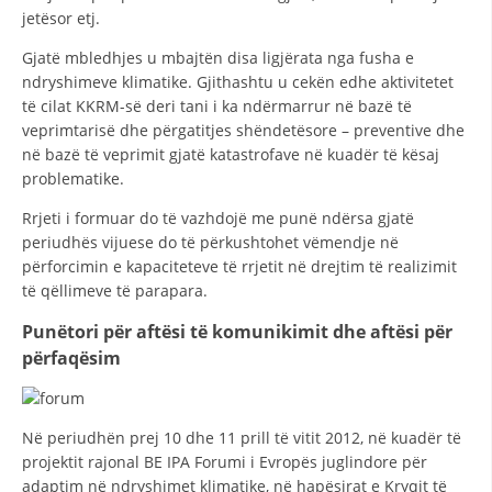
jetësor etj.
Gjatë mbledhjes u mbajtën disa ligjërata nga fusha e
ndryshimeve klimatike. Gjithashtu u cekën edhe aktivitetet
të cilat KKRM-së deri tani i ka ndërmarrur në bazë të
veprimtarisë dhe përgatitjes shëndetësore – preventive dhe
në bazë të veprimit gjatë katastrofave në kuadër të kësaj
problematike.
Rrjeti i formuar do të vazhdojë me punë ndërsa gjatë
periudhës vijuese do të përkushtohet vëmendje në
përforcimin e kapaciteteve të rrjetit në drejtim të realizimit
të qëllimeve të parapara.
Punëtori për aftësi të komunikimit dhe aftësi për
përfaqësim
Në periudhën prej 10 dhe 11 prill të vitit 2012, në kuadër të
projektit rajonal BE IPA Forumi i Evropës juglindore për
adaptim në ndryshimet klimatike, në hapësirat e Kryqit të