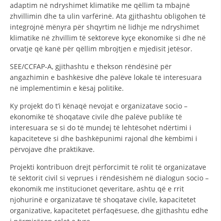
adaptim në ndryshimet klimatike me qëllim ta mbajnë
zhvillimin dhe ta ulin varfërinë. Ata gjithashtu obligohen të
integrojnë mënyra për shqyrtim në lidhje me ndryshimet
klimatike në zhvillim të sektoreve kyçe ekonomike si dhe në
orvatje që kanë për qëllim mbrojtjen e mjedisit jetësor.
SEE/CCFAP-A, gjithashtu e thekson rëndësinë për
angazhimin e bashkësive dhe palëve lokale të interesuara
në implementimin e kësaj politike.
Ky projekt do t’i kënaqë nevojat e organizatave socio –
ekonomike të shoqatave civile dhe palëve publike të
interesuara se si do të mundej të lehtësohet ndërtimi i
kapaciteteve si dhe bashkëpunimi rajonal dhe këmbimi i
përvojave dhe praktikave.
Projekti kontribuon drejt përforcimit të rolit të organizatave
të sektorit civil si veprues i rëndësishëm në dialogun socio –
ekonomik me institucionet qeveritare, ashtu që e rrit
njohurinë e organizatave të shoqatave civile, kapacitetet
organizative, kapacitetet përfaqësuese, dhe gjithashtu edhe