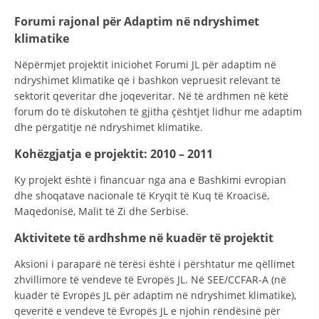
VEPRIMTARI
Forumi rajonal për Adaptim në ndryshimet
klimatike
Nëpërmjet projektit iniciohet Forumi JL për adaptim në
ndryshimet klimatike që i bashkon vepruesit relevant të
DORACAKË
sektorit qeveritar dhe joqeveritar. Në të ardhmen në këtë
forum do të diskutohen të gjitha çështjet lidhur me adaptim
STRATEGJI
dhe përgatitje në ndryshimet klimatike.
MATERIAL EDUKATIVO INFORMATIV
Kohëzgjatja e projektit: 2010 – 2011
BROCHURES
Ky projekt është i financuar nga ana e Bashkimi evropian
dhe shoqatave nacionale të Kryqit të Kuq të Kroacisë,
PRESENTATIONS
Maqedonisë, Malit të Zi dhe Serbisë.
Aktivitete të ardhshme në kuadër të projektit
Aksioni i paraparë në tërësi është i përshtatur me qëllimet
zhvillimore të vendeve të Evropës JL. Në SEE/CCFAR-A (në
kuadër të Evropës JL për adaptim në ndryshimet klimatike),
qeveritë e vendeve të Evropës JL e njohin rëndësinë për