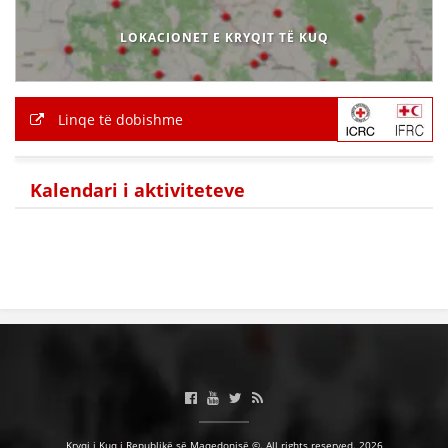
VEPRIMTARI
LOKACIONET E KRYQIT TË KUQ
Linqe të dobishme
DORACAKË
STRATEGJI
Kalendari i aktiviteteve
MATERIAL EDUKATIVO INFORMATIV
BROCHURES
PRESENTATIONS
Kryqi i Kuq i Republikë së Maqedonisë ©. All rights reserved. 2026