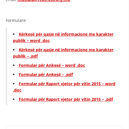
STRUKTURA E ORGANIZATËS
KONTAKT INFORMACIONE
Formulare:
ANËTARËSIMI NË STRUKTURAT PROFESIONALE
Kërkesë për qasje në informacione me karakter
publik – word .doc
LIGJI I KRYQIT TË KUQ
Kërkesë për qasje në informacione me karakter
publik – .pdf
STATUTI I KRYQIT TË KUQ
Formular për Ankesë – word .doc
Formular për Ankesë – .pdf
Formular për Raport vjetor për vitin 2015 – word
.doc
ORGANIZIMI DHE ZHVILLIMI
Formular për Raport vjetor për vitin 2015 – .pdf
BORDI DREJTUES
KUVENDI
STRUKTURA DHE STRUKTURA ORGANIZATIVE