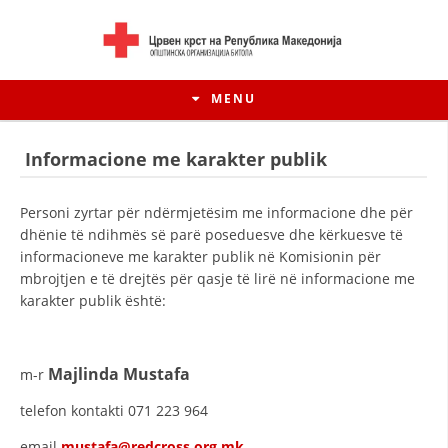
MENU
Informacione me karakter publik
Personi zyrtar për ndërmjetësim me informacione dhe për
dhënie të ndihmës së parë poseduesve dhe kërkuesve të
informacioneve me karakter publik në Komisionin për
mbrojtjen e të drejtës për qasje të lirë në informacione me
karakter publik është:
Majlinda Mustafa
m-r
HISTORIA E LËVIZJES
telefon kontakti 071 223 964
HISTORIA E KRYQIT TË KUQ
email
mustafa@redcross.org.mk