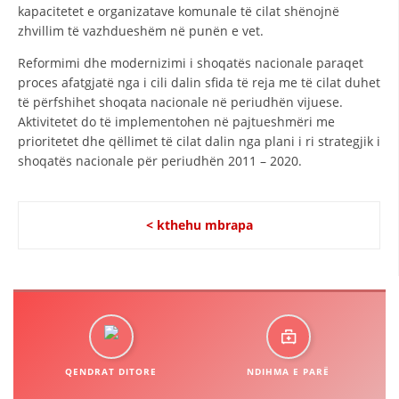
kapacitetet e organizatave komunale të cilat shënojnë
DISEMINIMI
zhvillim të vazhdueshëm në punën e vet.
DREJTA NDERKOMBETARE HUMANITARE
Reformimi dhe modernizimi i shoqatës nacionale paraqet
proces afatgjatë nga i cili dalin sfida të reja me të cilat duhet
PROMOVIMI I VLERAVE HUMANE
të përfshihet shoqata nacionale në periudhën vijuese.
Aktivitetet do të implementohen në pajtueshmëri me
PËRDORIMIN DHE MBROJTJEN E STEMËS
prioritetet dhe qëllimet të cilat dalin nga plani i ri strategjik i
SOCIALO-HUMANITARE
shoqatës nacionale për periudhën 2011 – 2020.
SI TË JEPNI DONACIONE
< kthehu mbrapa
PËRGATITSHMËRI DHE VEPRIM GJATË KATASTROFAVE
EKIPE PËRGJIGJE DISASTER
STACIONIN E UJIT SHPËTIMIT – VODNO
EOK E CK
PROJEKTE
QENDRAT DITORE
NDIHMA E PARË
MARRDHËNJE ME PUBLIKUN