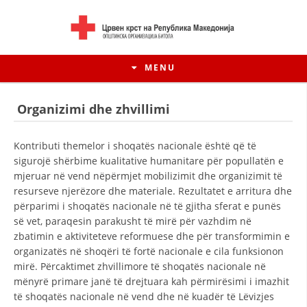
MENU
Organizimi dhe zhvillimi
Kontributi themelor i shoqatës nacionale është që të
sigurojë shërbime kualitative humanitare për popullatën e
mjeruar në vend nëpërmjet mobilizimit dhe organizimit të
resurseve njerëzore dhe materiale. Rezultatet e arritura dhe
përparimi i shoqatës nacionale në të gjitha sferat e punës
së vet, paraqesin parakusht të mirë për vazhdim në
zbatimin e aktiviteteve reformuese dhe për transformimin e
organizatës në shoqëri të fortë nacionale e cila funksionon
HISTORIA E LËVIZJES
mirë. Përcaktimet zhvillimore të shoqatës nacionale në
mënyrë primare janë të drejtuara kah përmirësimi i imazhit
HISTORIA E KRYQIT TË KUQ
të shoqatës nacionale në vend dhe në kuadër të Lëvizjes