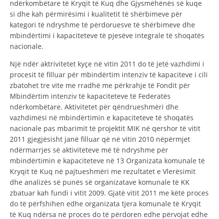
ndërkombëtare të Kryqit të Kuq dhe Gjysmëhënës së kuqe
STRUKTURA E ORGANIZATËS
si dhe kah përmirësimi i kualitetit të shërbimeve për
KONTAKT INFORMACIONE
kategori të ndryshme të përdoruesve të shërbimeve dhe
mbindërtimi i kapaciteteve të pjesëve integrale të shoqatës
ANËTARËSIMI NË STRUKTURAT PROFESIONALE
nacionale.
Një ndër aktrivitetet kyçe në vitin 2011 do të jetë vazhdimi i
procesit të filluar për mbindërtim intenziv të kapaciteve i cili
LIGJI I KRYQIT TË KUQ
zbatohet tre vite me rradhë me përkrahje të Fondit për
Mbindërtim intenziv të kapaciteteve të Federatës
STATUTI I KRYQIT TË KUQ
ndërkombëtare. Aktivitetet për qëndrueshmëri dhe
vazhdimësi në mbindërtimin e kapaciteteve të shoqatës
nacionale pas mbarimit të projektit MIK në qershor të vitit
2011 gjegjësisht janë filluar që në vitin 2010 nëpërmjet
ndërmarrjes së aktiviteteve më të ndryshme për
mbindërtimin e kapaciteteve në 13 Organizata komunale të
ORGANIZIMI DHE ZHVILLIMI
Kryqit të Kuq në pajtueshmëri me rezultatet e Vlerësimit
BORDI DREJTUES
dhe analizës së punës së organizatave komunale të KK
zbatuar kah fundi i vitit 2009. Gjatë vitit 2011 me këtë proces
KUVENDI
do të përfshihen edhe organizata tjera komunale të Kryqit
të Kuq ndërsa në proces do të përdoren edhe përvojat edhe
STRUKTURA DHE STRUKTURA ORGANIZATIVE