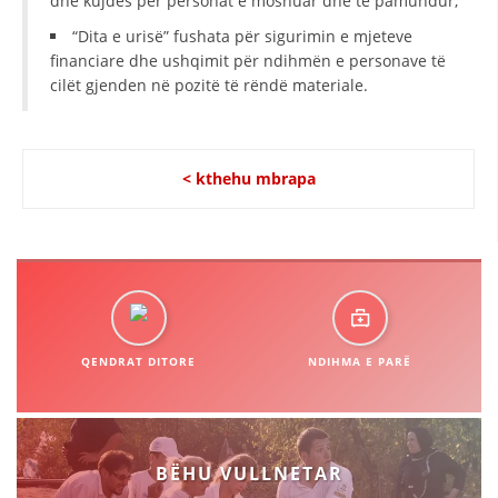
dhe kujdes për personat e moshuar dhe të pamundur;
HULUMTIMI I OPINIONIT PUBLIK
“Dita e urisë” fushata për sigurimin e mjeteve
financiare dhe ushqimit për ndihmën e personave të
BASHKËPUNIM NDËRKOMBËTAR
cilët gjenden në pozitë të rëndë materiale.
MARRËVESHJE
PROJEKTE
< kthehu mbrapa
SHËRBIMI PËR KËRKIM
VEPRIMTARI SHËNDETËSORE PREVENTIVE
NDIHMA E PARË
DHURIMI I GJAKUT
QENDRAT DITORE
NDIHMA E PARË
MENAXHIM ME VULLNETARË
KUSH JEMI NE
BËHU VULLNETAR