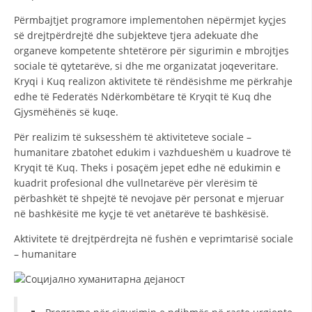
STRUKTURA E ORGANIZATËS
Përmbajtjet programore implementohen nëpërmjet kyçjes
KONTAKT INFORMACIONE
së drejtpërdrejtë dhe subjekteve tjera adekuate dhe
organeve kompetente shtetërore për sigurimin e mbrojtjes
ANËTARËSIMI NË STRUKTURAT PROFESIONALE
sociale të qytetarëve, si dhe me organizatat joqeveritare.
Kryqi i Kuq realizon aktivitete të rëndësishme me përkrahje
edhe të Federatës Ndërkombëtare të Kryqit të Kuq dhe
Gjysmëhënës së kuqe.
LIGJI I KRYQIT TË KUQ
Për realizim të suksesshëm të aktiviteteve sociale –
STATUTI I KRYQIT TË KUQ
humanitare zbatohet edukim i vazhdueshëm u kuadrove të
Kryqit të Kuq. Theks i posaçëm jepet edhe në edukimin e
kuadrit profesional dhe vullnetarëve për vlerësim të
përbashkët të shpejtë të nevojave për personat e mjeruar
në bashkësitë me kyçje të vet anëtarëve të bashkësisë.
ORGANIZIMI DHE ZHVILLIMI
Aktivitete të drejtpërdrejta në fushën e veprimtarisë sociale
– humanitare
BORDI DREJTUES
KUVENDI
STRUKTURA DHE STRUKTURA ORGANIZATIVE