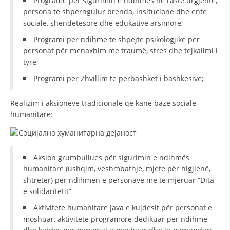
Programe për sigurimin e ndihmës në raste urgjente,
persona të shpërngulur brenda, insitucione dhe ente
DISEMINIMI
sociale, shëndetësore dhe edukative arsimore;
DREJTA NDERKOMBETARE HUMANITARE
Programi për ndihmë të shpejtë psikologjike për
personat për menaxhim me traumë, stres dhe tejkalimi i
PROMOVIMI I VLERAVE HUMANE
tyre;
PËRDORIMIN DHE MBROJTJEN E STEMËS
Programi për Zhvillim të përbashkët i bashkësive;
SOCIALO-HUMANITARE
Realizim i aksioneve tradicionale që kanë bazë sociale –
SI TË JEPNI DONACIONE
humanitare:
PËRGATITSHMËRI DHE VEPRIM GJATË KATASTROFAVE
EKIPE PËRGJIGJE DISASTER
Aksion grumbullues për sigurimin e ndihmës
humanitare (ushqim, veshmbathje, mjete për higjienë,
STACIONIN E UJIT SHPËTIMIT – VODNO
shtretër) për ndihmën e personave më të mjeruar “Dita
EOK E CK
e solidaritetit”
PROJEKTE
Aktivitete humanitare Java e kujdesit për personat e
moshuar, aktivitete programore dedikuar për ndihmë
MARRDHËNJE ME PUBLIKUN