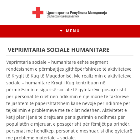
MENU
VEPRIMTARIA SOCIALE HUMANITARE
Veprimtaria sociale – humanitare është segment i
rëndësishëm e përmbajtjes gjithëpërfshirëse të aktiviteteve
të Kryqit të Kuq të Maqedonisë. Me realizimin e aktiviteteve
sociale – humanitare Kryqi i Kuq kontribuon në
përmirësimin e sigurisë sociale të qytetarëve posaçërisht
për personat të cilët nën ndikimin e një morie të faktorëve
të jashtëm të papërshtatshëm kanë nevojë për ndihmë për
tejkalimin e problemeve me të cilat ndeshen. Aktivitetet e
këtij plani janë të drejtuara për sigurimin e ndihmës për
HISTORIA E LËVIZJES
popullatën e mjeruar, e posaçërisht për fëmijët pa prindër,
HISTORIA E KRYQIT TË KUQ
personat me hendikep, personat e moshuar, si dhe qytetarë
me probleme materiale – sociale.