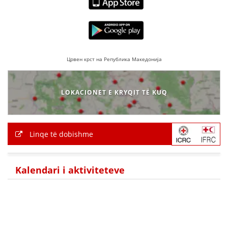
Црвен крст на Република Македонија
LOKACIONET E KRYQIT TË KUQ
Linqe të dobishme
Kalendari i aktiviteteve