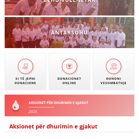
BËHU VULLNETAR
ANTARSOHU
SI TË JEPNI
DONACIONET
DONONI
DONACIONE
ONLINE
VESHMBATHJE
AKSIONET PËR DHURIMIN E GJAKUT
2026
Aksionet për dhurimin e gjakut