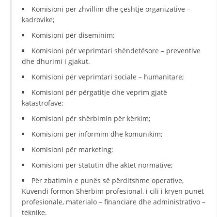
Komisioni për zhvillim dhe çështje organizative –
HULUMTIMI I OPINIONIT PUBLIK
kadrovike;
BASHKËPUNIM NDËRKOMBËTAR
Komisioni për diseminim;
Komisioni për veprimtari shëndetësore – preventive
MARRËVESHJE
dhe dhurimi i gjakut.
PROJEKTE
Komisioni për veprimtari sociale – humanitare;
SHËRBIMI PËR KËRKIM
Komisioni për përgatitje dhe veprim gjatë
katastrofave;
VEPRIMTARI SHËNDETËSORE PREVENTIVE
Komisioni për shërbimin për kërkim;
NDIHMA E PARË
Komisioni për informim dhe komunikim;
DHURIMI I GJAKUT
Komisioni për marketing;
MENAXHIM ME VULLNETARË
Komisioni për statutin dhe aktet normative;
Për zbatimin e punës së përditshme operative,
Kuvendi formon Shërbim profesional, i cili i kryen punët
profesionale, materialo – financiare dhe administrativo –
KUSH JEMI NE
teknike.