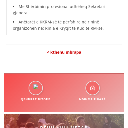
VEPRIMTARI
Me Shërbimin profesional udhëheq Sekretari
gjeneral.
Anëtarët e KKRM-së të përfshirë në rininë
organizohen në: Rinia e Kryqit të Kuq të RM-së.
DORACAKË
STRATEGJI
< kthehu mbrapa
MATERIAL EDUKATIVO INFORMATIV
BROCHURES
PRESENTATIONS
QENDRAT DITORE
NDIHMA E PARË