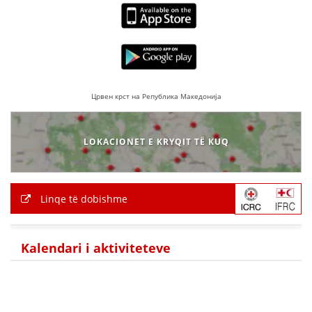
Црвен крст на Република Македонија
LOKACIONET E KRYQIT TË KUQ
Linqe të dobishme
Kalendari i aktiviteteve