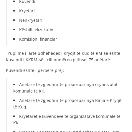
Kuvendi
STRUKTURA E ORGANIZATËS
Kryetari
KONTAKT INFORMACIONE
Nënkryetari
ANËTARËSIMI NË STRUKTURAT PROFESIONALE
Këshilli ekzekutiv
Komisioni financiar
LIGJI I KRYQIT TË KUQ
Trupi më i lartë udhëheqës i Kryqit të Kuq të RM-së është
Kuvendi i KKRM-së i cili numëron gjithsej 75 anëtarë.
STATUTI I KRYQIT TË KUQ
Kuvendi është i përbërë prej:
Anëtarë të zgjedhur të propozuar nga organizatat
komunale të KK.
ORGANIZIMI DHE ZHVILLIMI
Anëtarë të zgjedhur të propozuar nga Rinia e Kryqit
të Kuq.
BORDI DREJTUES
Kryetarët e kuvendeve të organizatave komunale të
KUVENDI
KK.
STRUKTURA DHE STRUKTURA ORGANIZATIVE