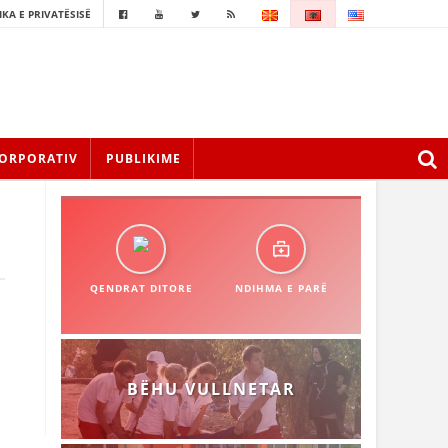
IKA E PRIVATËSISË
ORPORATIV
PUBLIKIME
QENDRAT DITORE
NDIHMA E PARË
BËHU VULLNETAR