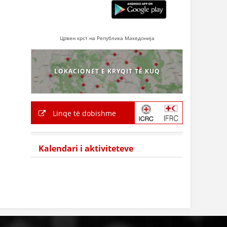
Црвен крст на Република Македонија
LOKACIONET E KRYQIT TË KUQ
Linqe të dobishme
Kalendari i aktiviteteve