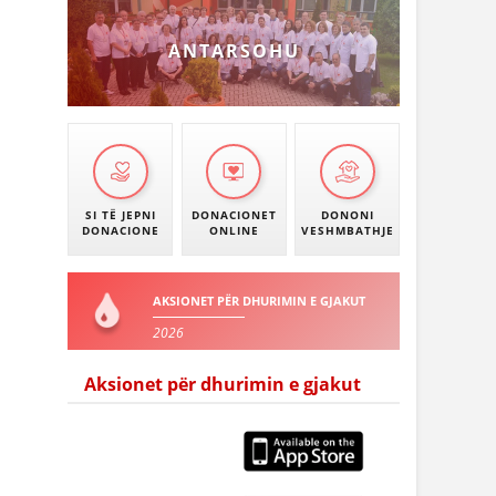
ANTARSOHU
SI TË JEPNI
DONACIONET
DONONI
DONACIONE
ONLINE
VESHMBATHJE
AKSIONET PËR DHURIMIN E GJAKUT
2026
Aksionet për dhurimin e gjakut