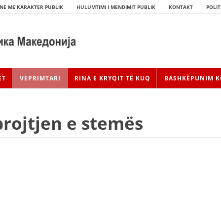
NE ME KARAKTER PUBLIK
HULUMTIMI I MENDIMIT PUBLIK
KONTAKT
POLIT
ET
VEPRIMTARI
RINA E KRYQIT TË KUQ
BASHKËPUNIM K
rojtjen e stemës
HISTORIA E LËVIZJES
HISTORIA E KRYQIT TË KUQ