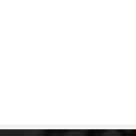
DISEMINIMI
DREJTA NDERKOMBETARE HUMANITARE
PROMOVIMI I VLERAVE HUMANE
PËRDORIMIN DHE MBROJTJEN E STEMËS
SOCIALO-HUMANITARE
SI TË JEPNI DONACIONE
PËRGATITSHMËRI DHE VEPRIM GJATË KATASTROFAVE
EKIPE PËRGJIGJE DISASTER
STACIONIN E UJIT SHPËTIMIT – VODNO
EOK E CK
PROJEKTE
MARRDHËNJE ME PUBLIKUN