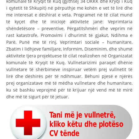
komunale të Kryqit të Kuq (gjithsej 34 OKKK dhe Kryqi i Kuq
i qytetit të Shkupit) në përputhje me kohën e vet të lirë dhe
DISEMINIMI
me interesat e dëshirat e veta. Programet në të cilat mund
DREJTA NDERKOMBETARE HUMANITARE
të kyçet dhe të iniciojë aktivitete janë: Veprimtaria
shëndetësore – preventive, Përgatitshmëri dhe veprim në
PROMOVIMI I VLERAVE HUMANE
rast katastrofe, Promovimi i dhurimit të gjakut, Ndihma e
Parë, Punë me të rinj, Veprimtari sociale – humanitare,
PËRDORIMIN DHE MBROJTJEN E STEMËS
Zbatim i lidhjeve familjare, Informim, Diseminim, dhe shumë
SOCIALO-HUMANITARE
aktivitete tjera projektuese të cilat realizohen në Organizatat
komunale të Kryqit të Kuq. Vullnetarizimi paraqet dhënie
SI TË JEPNI DONACIONE
vullnetare të shërbimeve inspiruar vetëm prej vullnetit të
lirë dhe dëshirës për të ndihmuar. Bëhuni pjesë e njërës
PËRGATITSHMËRI DHE VEPRIM GJATË KATASTROFAVE
prej organizatave më të mëdha vullnetare dhe humanitare,
ku së bashku veprojmë për të krijuar një vend më të mirë
EKIPE PËRGJIGJE DISASTER
dhe më të sigurt për të jetuar.
STACIONIN E UJIT SHPËTIMIT – VODNO
EOK E CK
PROJEKTE
MARRDHËNJE ME PUBLIKUN