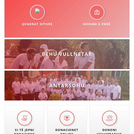
QENDRAT DITORE
NDIHMA E PARË
BËHU VULLNETAR
ANTARSOHU
SI TË JEPNI
DONACIONET
DONONI
DONACIONE
ONLINE
VESHMBATHJE