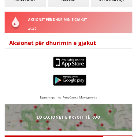
AKSIONET PËR DHURIMIN E GJAKUT
2026
Aksionet për dhurimin e gjakut
Црвен крст на Република Македонија
LOKACIONET E KRYQIT TË KUQ