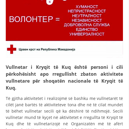
STRUKTURA E ORGANIZATËS
KONTAKT INFORMACIONE
ANËTARËSIMI NË STRUKTURAT PROFESIONALE
LIGJI I KRYQIT TË KUQ
STATUTI I KRYQIT TË KUQ
Vullnetar i Kryqit të Kuq është personi i cili
përkohësisht apo rregullisht zbaton aktivitete
vullnetare për shoqatën nacionale të Kryqit të
Kuq.
ORGANIZIMI DHE ZHVILLIMI
Të gjitha aktivitetet i realizojmë së bashku me vullnetarët të
cilët janë bartës të aktiviteteve tona dhe në të cilat mundet
BORDI DREJTUES
të bëhet vullnetar secili që ka dëshirë të ndihmojë. Secili
KUVENDI
vullnetar mund të kyçet në aktivitetet e rregullta të Kryqit të
Kuq dhe të vullnetarizojë në Organizatën më të afërt
STRUKTURA DHE STRUKTURA ORGANIZATIVE