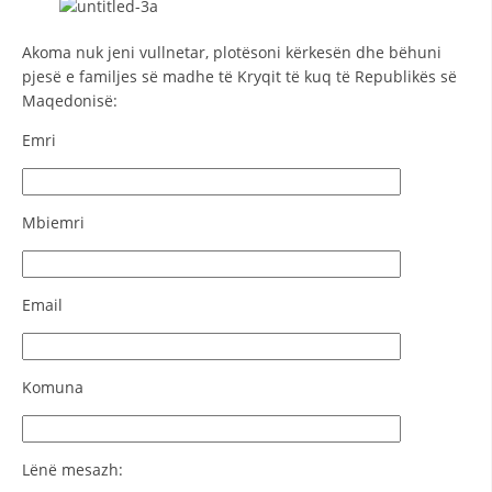
VEPRIMTARI
Akoma nuk jeni vullnetar, plotësoni kërkesën dhe bëhuni
pjesë e familjes së madhe të Kryqit të kuq të Republikës së
Maqedonisë:
Emri
DORACAKË
STRATEGJI
Mbiemri
MATERIAL EDUKATIVO INFORMATIV
BROCHURES
Email
PRESENTATIONS
Komuna
Lënë mesazh: