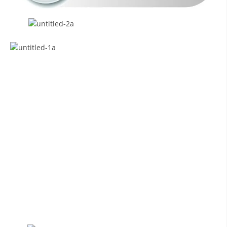
HULUMTIMI I OPINIONIT PUBLIK
BASHKËPUNIM NDËRKOMBËTAR
MARRËVESHJE
PROJEKTE
SHËRBIMI PËR KËRKIM
VEPRIMTARI SHËNDETËSORE PREVENTIVE
NDIHMA E PARË
DHURIMI I GJAKUT
MENAXHIM ME VULLNETARË
KUSH JEMI NE