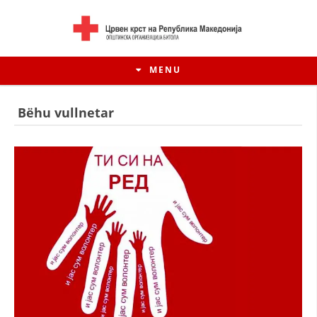
MENU
Bëhu vullnetar
HISTORIA E LËVIZJES
HISTORIA E KRYQIT TË KUQ