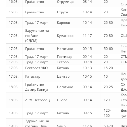
16.03.
Граѓанство
Струмица
08-14
20
VEPRIMTARI
Ст
Хот
16.03.
Граѓанство
Струга
10-14
20
Со
Црв
17.03.
Трад. 17 март
Карпош
10-14
25-30
Ка
Здружение на
17.03.
граѓани
Куманово
11-17
70-80
ОШ
DORACAKË
(СДСМ)
Оп
STRATEGJI
17.03.
Граѓанство
Неготино
09-15
50-60
Нег
17.03.
Трад. 17 март
Гостивар
09-14
20
СТМ
MATERIAL EDUKATIVO INFORMATIV
17.03.
Трад. 17 март
Тетово
09-18
20
СТМ
17.03.
Ректорат УКО
Битола
10-13
15-20
BROCHURES
Цен
17.03.
Катастар
Центар
10-15
10
дар
PRESENTATIONS
Граѓанство
ОУ
18.03.
Неготино
09-14
20-25
Демир Капија
Д.А
Кас
18.03.
АРМ Петровец
Г.Баба
09-14
120
Ст
Пи
120-
Дом
19.03.
Трад. 17 март
Битола
09-15
150
кул
Здружение на
19.03.
граѓани Про-
Чаир
11-16
50-70
Ви