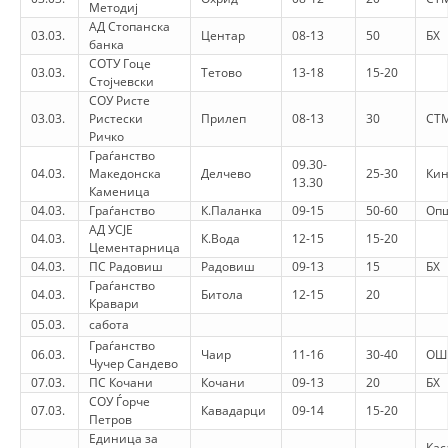
STRUKTURA E ORGANIZATËS
Методиј
АД Стопанска
03.03.
Центар
08-13
50
БХ
банка
KONTAKT INFORMACIONE
СОТУ Гоце
03.03.
Тетово
13-18
15-20
Стојчевски
ANËTARËSIMI NË STRUKTURAT PROFESIONALE
СОУ Ристе
03.03.
Ристески
Прилеп
08-13
30
СТ
Ричко
Граѓанство
09.30-
LIGJI I KRYQIT TË KUQ
04.03.
Македонска
Делчево
25-30
Кин
13.30
Каменица
STATUTI I KRYQIT TË KUQ
04.03.
Граѓанство
К.Паланка
09-15
50-60
Опш
АД УСЈЕ
04.03.
К.Вода
12-15
15-20
Цементарница
04.03.
ПС Радовиш
Радовиш
09-13
15
БХ
Граѓанство
04.03.
Битола
12-15
20
Кравари
05.03.
сабота
ORGANIZIMI DHE ZHVILLIMI
Граѓанство
06.03.
Чаир
11-16
30-40
ОШ
Чучер Сандево
BORDI DREJTUES
07.03.
ПС Кочани
Кочани
09-13
20
БХ
СОУ Ѓорче
KUVENDI
07.03.
Кавадарци
09-14
15-20
Петров
Единица за
STRUKTURA DHE STRUKTURA ORGANIZATIVE
Кас