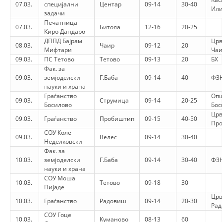
07.03.
специјални
Центар
09-14
30-40
Или
задачи
DISEMINIMI
Печатница
07.03.
Битола
12-16
20-25
Киро Дандаро
DREJTA NDERKOMBETARE HUMANITARE
ДППД Бајрам
Црв
08.03.
Чаир
09-12
20
Мифтари
Ча
PROMOVIMI I VLERAVE HUMANE
09.03.
ПС Тетово
Тетово
09-13
20
БХ
Фак. за
PËRDORIMIN DHE MBROJTJEN E STEMËS
09.03.
земјоделски
Г.Баба
09-14
40
ФЗН
науки и храна
SOCIALO-HUMANITARE
Граѓанство
Оп
09.03.
Струмица
09-14
20-25
Босилово
Бос
SI TË JEPNI DONACIONE
Црв
09.03.
Граѓанство
Пробиштип
09-15
40-50
Пр
PËRGATITSHMËRI DHE VEPRIM GJATË KATASTROFAVE
СОУ Коле
09.03.
Велес
09-14
30-40
Неделковски
EKIPE PËRGJIGJE DISASTER
Фак. за
10.03.
земјоделски
Г.Баба
09-14
30-40
ФЗН
STACIONIN E UJIT SHPËTIMIT – VODNO
науки и храна
СОУ Моша
EOK E CK
10.03.
Тетово
09-18
30
Пијаде
Црв
PROJEKTE
10.03.
Граѓанство
Радовиш
09-14
20-30
Ра
СОУ Гоце
MARRDHËNJE ME PUBLIKUN
10.03.
Куманово
08-13
60