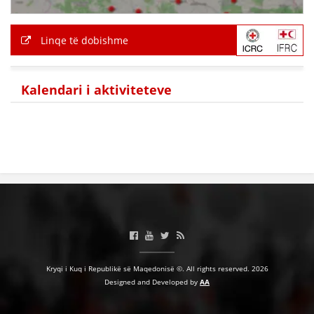
Linqe të dobishme
Kalendari i aktiviteteve
Kryqi i Kuq i Republikë së Maqedonisë ©. All rights reserved. 2026
Designed and Developed by
AA