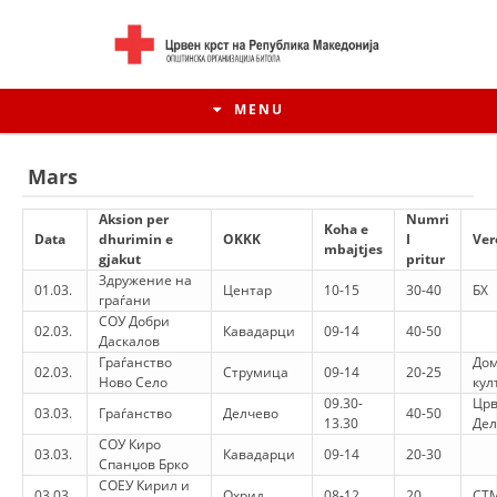
MENU
Mars
Aksion per
Numri
Koha e
Data
dhurimin e
ОKKK
I
Ver
mbajtjes
gjakut
pritur
Здружение на
01.03.
Центар
10-15
30-40
БХ
граѓани
СОУ Добри
02.03.
Кавадарци
09-14
40-50
Даскалов
Граѓанство
Дом
02.03.
Струмица
09-14
20-25
Ново Село
кул
09.30-
Црв
03.03.
Граѓанство
Делчево
40-50
HISTORIA E LËVIZJES
13.30
Дел
СОУ Киро
03.03.
Кавадарци
09-14
20-30
HISTORIA E KRYQIT TË KUQ
Спанџов Брко
СОЕУ Кирил и
03.03.
Охрид
08-12
20
СТМ