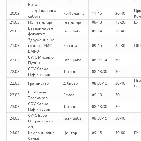
Вита
Трад. Тодорова
Црк
20.03.
Кр.Паланка
11-15
30-40
сабота
Ко
21.03.
ПС Гевгелија
Гевгелија
09-13
15-20
БХ
Ветеринарен
21.03.
Гази Баба
09-14
30-40
факултет
Здружение на
21.03.
граѓани УМС-
Кочани
09-15
25-30
ОШ
ВМРО
СУГС Михајло
22.03.
Гази Баба
08.30-14
60
Пупин
СОУ Кирил
22.03.
Тетово
08-13.30
30
Пејчиновиќ
Пси
22.03.
Граѓанство
Д.Хисар
08.30-13
30-40
бо
СОУ Јовче
23.03.
Велес
09-13
30
Тесличков
СОУ Кирил
23.03.
Тетово
08-13.30
20
Пејчиновиќ
СУГС Боро
24.03.
Гази Баба
09.30-15
30-40
Петрушевски
АД
24.03.
Комерцијална
Центар
09-15
50-60
БХ
банка