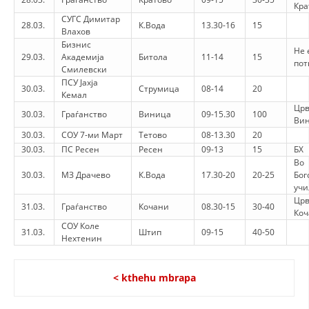
Кра
СУГС Димитар
28.03.
К.Вода
13.30-16
15
Влахов
Бизнис
Не 
29.03.
Академија
Битола
11-14
15
пот
Смилевски
ПСУ Јахја
30.03.
Струмица
08-14
20
Кемал
Црв
30.03.
Граѓанство
Виница
09-15.30
100
Ви
30.03.
СОУ 7-ми Март
Тетово
08-13.30
20
30.03.
ПС Ресен
Ресен
09-13
15
БХ
Во
30.03.
МЗ Драчево
К.Вода
17.30-20
20-25
Бог
уч
Црв
31.03.
Граѓанство
Кочани
08.30-15
30-40
Коч
СОУ Коле
31.03.
Штип
09-15
40-50
Нехтенин
< kthehu mbrapa