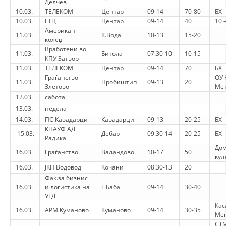
Делчев
10.03.
ТЕЛЕКОМ
Центар
09-14
70-80
БХ
HULUMTIMI I OPINIONIT PUBLIK
10.03.
ГТЦ
Центар
09-14
40
10 
Американ
BASHKËPUNIM NDËRKOMBËTAR
11.03.
К.Вода
10-13
15-20
колеџ
Вработени во
11.03.
Битола
07.30-10
10-15
MARRËVESHJE
КПУ Затвор
11.03.
ТЕЛЕКОМ
Центар
09-14
70
БХ
PROJEKTE
Граѓанство
ОУ 
11.03.
Пробиштип
09-13
20
Злетово
Мет
SHËRBIMI PËR KËRKIM
12.03.
сабота
13.03.
недела
VEPRIMTARI SHËNDETËSORE PREVENTIVE
14.03.
ПС Кавадарци
Кавадарци
09-13
20-25
БХ
КНАУФ АД
NDIHMA E PARË
15.03.
Дебар
09.30-14
20-25
БХ
Радика
Дом
DHURIMI I GJAKUT
16.03.
Граѓанство
Валандово
10-17
50
кул
16.03.
ЈКП Водовод
Кочани
08.30-13
20
MENAXHIM ME VULLNETARË
Фак.за бизнис
16.03.
и логистика на
Г.Баба
09-14
30-40
УГД
Кас
KUSH JEMI NE
16.03.
АРМ Куманово
Куманово
09-14
30-35
Ме
СТ