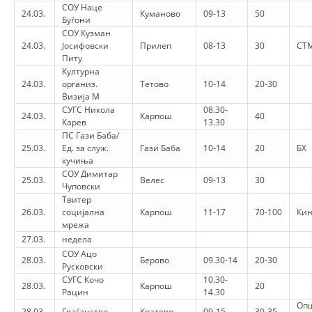
СОУ Наце
24.03.
Куманово
09-13
50
Буѓони
СОУ Кузман
24.03.
Јосифовски
Прилеп
08-13
30
СТ
Питу
Културна
24.03.
организ.
Тетово
10-14
20-30
Визија М
СУГС Никола
08.30-
24.03.
Карпош
40
Карев
13.30
ПС Гази Баба/
25.03.
Ед. за служ.
Гази Баба
10-14
20
БХ
кучиња
СОУ Димитар
25.03.
Велес
09-13
30
Чуповски
Твитер
26.03.
социјална
Карпош
11-17
70-100
Кин
мрежа
27.03.
недела
СОУ Ацо
28.03.
Берово
09.30-14
20-30
Русковски
СУГС Кочо
10.30-
28.03.
Карпош
20
Рацин
14.30
Оп
28.03.
Граѓанство
Кратово
09-15
30-35