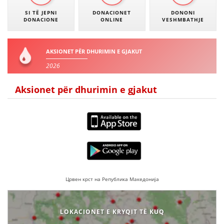
SI TË JEPNI
DONACIONET
DONONI
DONACIONE
ONLINE
VESHMBATHJE
AKSIONET PËR DHURIMIN E GJAKUT
2026
Aksionet për dhurimin e gjakut
Црвен крст на Република Македонија
LOKACIONET E KRYQIT TË KUQ