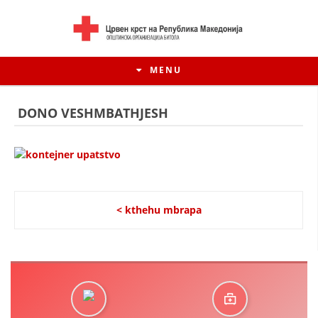
MENU
DONO VESHMBATHJESH
< kthehu mbrapa
HISTORIA E LËVIZJES
HISTORIA E KRYQIT TË KUQ