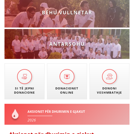
VEPRIMTARI
BËHU VULLNETAR
DORACAKË
ANTARSOHU
STRATEGJI
MATERIAL EDUKATIVO INFORMATIV
BROCHURES
PRESENTATIONS
SI TË JEPNI
DONACIONET
DONONI
DONACIONE
ONLINE
VESHMBATHJE
AKSIONET PËR DHURIMIN E GJAKUT
2026