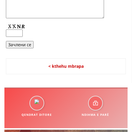
HULUMTIMI I OPINIONIT PUBLIK
BASHKËPUNIM NDËRKOMBËTAR
MARRËVESHJE
PROJEKTE
SHËRBIMI PËR KËRKIM
VEPRIMTARI SHËNDETËSORE PREVENTIVE
< kthehu mbrapa
NDIHMA E PARË
DHURIMI I GJAKUT
MENAXHIM ME VULLNETARË
QENDRAT DITORE
NDIHMA E PARË
KUSH JEMI NE