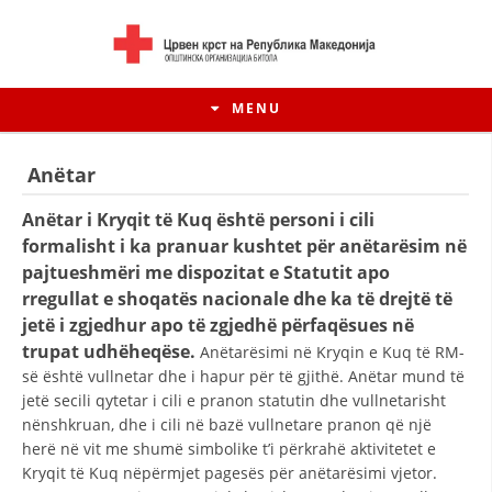
MENU
Anëtar
Anëtar i Kryqit të Kuq është personi i cili
formalisht i ka pranuar kushtet për anëtarësim në
pajtueshmëri me dispozitat e Statutit apo
rregullat e shoqatës nacionale dhe ka të drejtë të
jetë i zgjedhur apo të zgjedhë përfaqësues në
trupat udhëheqëse.
Anëtarësimi në Kryqin e Kuq të RM-
së është vullnetar dhe i hapur për të gjithë. Anëtar mund të
jetë secili qytetar i cili e pranon statutin dhe vullnetarisht
HISTORIA E LËVIZJES
nënshkruan, dhe i cili në bazë vullnetare pranon që një
herë në vit me shumë simbolike t’i përkrahë aktivitetet e
HISTORIA E KRYQIT TË KUQ
Kryqit të Kuq nëpërmjet pagesës për anëtarësimi vjetor.