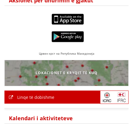
Aksionet për dhurimin e gjakut
Црвен крст на Република Македонија
LOKACIONET E KRYQIT TË KUQ
Linqe të dobishme
Kalendari i aktiviteteve