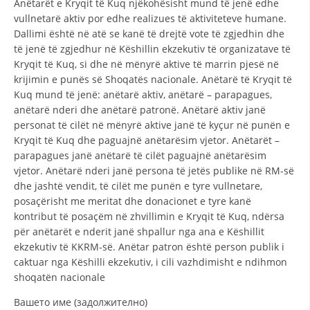
Anëtarët e Kryqit të Kuq njëkohësisht mund të jenë edhe
STRUKTURA E ORGANIZATËS
vullnetarë aktiv por edhe realizues të aktiviteteve humane.
KONTAKT INFORMACIONE
Dallimi është në atë se kanë të drejtë vote të zgjedhin dhe
të jenë të zgjedhur në Këshillin ekzekutiv të organizatave të
ANËTARËSIMI NË STRUKTURAT PROFESIONALE
Kryqit të Kuq, si dhe në mënyrë aktive të marrin pjesë në
krijimin e punës së Shoqatës nacionale. Anëtarë të Kryqit të
Kuq mund të jenë: anëtarë aktiv, anëtarë – parapagues,
anëtarë nderi dhe anëtarë patronë. Anëtarë aktiv janë
LIGJI I KRYQIT TË KUQ
personat të cilët në mënyrë aktive janë të kyçur në punën e
Kryqit të Kuq dhe paguajnë anëtarësim vjetor. Anëtarët –
STATUTI I KRYQIT TË KUQ
parapagues janë anëtarë të cilët paguajnë anëtarësim
vjetor. Anëtarë nderi janë persona të jetës publike në RM-së
dhe jashtë vendit, të cilët me punën e tyre vullnetare,
posaçërisht me meritat dhe donacionet e tyre kanë
kontribut të posaçëm në zhvillimin e Kryqit të Kuq, ndërsa
ORGANIZIMI DHE ZHVILLIMI
për anëtarët e nderit janë shpallur nga ana e Këshillit
ekzekutiv të KKRM-së. Anëtar patron është person publik i
BORDI DREJTUES
caktuar nga Këshilli ekzekutiv, i cili vazhdimisht e ndihmon
shoqatën nacionale
KUVENDI
Вашето име (задолжително)
STRUKTURA DHE STRUKTURA ORGANIZATIVE