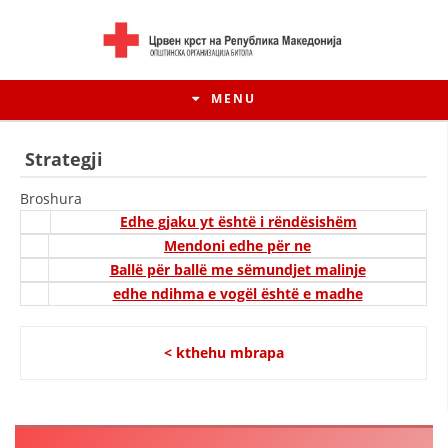
MENU
Strategji
Broshura
Edhe gjaku yt është i rëndësishëm
Mendoni edhe për ne
Ballë për ballë me sëmundjet malinje
edhe ndihma e vogël është e madhe
< kthehu mbrapa
HISTORIA E LËVIZJES
HISTORIA E KRYQIT TË KUQ