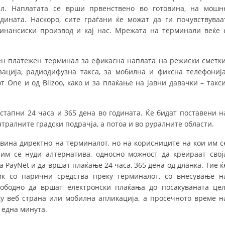
л. Наплатата се врши првенствено во готовина, на мошн
DISEMINIMI
дината. Наскоро, сите граѓани ќе можат да ги почувствуваа
инансиски производ и кај нас. Мрежата на терминали веќе 
DREJTA NDERKOMBETARE HUMANITARE
PROMOVIMI I VLERAVE HUMANE
н платежен терминал за ефикасна наплата на режиски сметки
PËRDORIMIN DHE MBROJTJEN E STEMËS
ација, радиодифузна такса, за мобилна и фиксна телефонија
 One и од Blizoo, како и за плаќање на јавни давачки – такси
SOCIALO-HUMANITARE
SI TË JEPNI DONACIONE
тапни 24 часа и 365 дена во годината. Ќе бидат поставени н
нтралните градски подрачја, а потоа и во руралните области.
PËRGATITSHMËRI DHE VEPRIM GJATË KATASTROFAVE
овина директно на терминалот, но на корисниците на кои им с
EKIPE PËRGJIGJE DISASTER
им се нуди алтернатива, односно можност да креираат свој
а PayNet и да вршат плаќање 24 часа, 365 дена од дланка. Тие ќ
STACIONIN E UJIT SHPËTIMIT – VODNO
ик со парични средства преку терминалот, со внесување н
EOK E CK
ободно да вршат електронски плаќања до посакуваната цел
у веб страна или мобилна апликација, а просечното време н
PROJEKTE
 една минута.
MARRDHËNJE ME PUBLIKUN