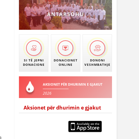
ANTARSOHU
SI TË JEPNI
DONACIONET
DONONI
DONACIONE
ONLINE
VESHMBATHJE
AKSIONET PËR DHURIMIN E GJAKUT
2026
Aksionet për dhurimin e gjakut
а