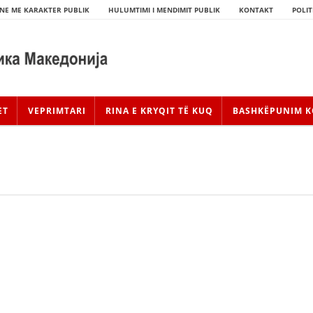
NE ME KARAKTER PUBLIK
HULUMTIMI I MENDIMIT PUBLIK
KONTAKT
POLIT
ET
VEPRIMTARI
RINA E KRYQIT TË KUQ
BASHKËPUNIM K
HISTORIA E LËVIZJES
HISTORIA E KRYQIT TË KUQ