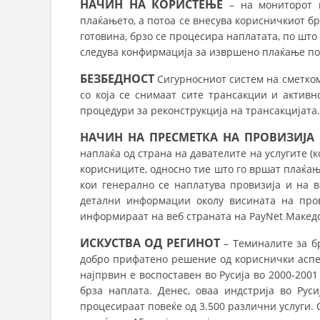
НАЧИН НА КОРИСТЕЊЕ
– на мониторот н
плаќањето, а потоа се внесува корисничкиот бр
готовина, брзо се процесира наплатата, по што
следува конфирмација за извршено плаќање по
БЕЗБЕДНОСТ
Сигурносниот систем на сметком
со која се снимаат сите трансакции и активн
процедури за реконструкција на трансакцијата.
НАЧИН НА ПРЕСМЕТКА НА ПРОВИЗИЈА
Н
наплаќа од страна на давателите на услугите (к
корисниците, односно тие што го вршат плаќање
кои генерално се наплатува провизија и на в
детални информации околу висината на про
информираат на веб страната на PayNet Македо
ИСКУСТВА ОД РЕГИНОТ
– Теминалите за б
добро прифатено решение од кориснички аспек
најпрвин е воспоставен во Русија во 2000-2001
брза наплата. Денес, оваа индстрија во Рус
процесираат повеќе од 3.500 различни услуги. 