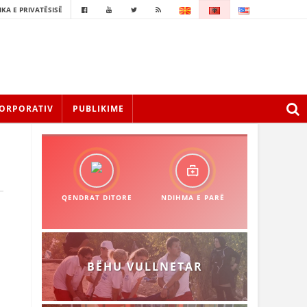
IKA E PRIVATËSISË
ORPORATIV
PUBLIKIME
QENDRAT DITORE
NDIHMA E PARË
BËHU VULLNETAR