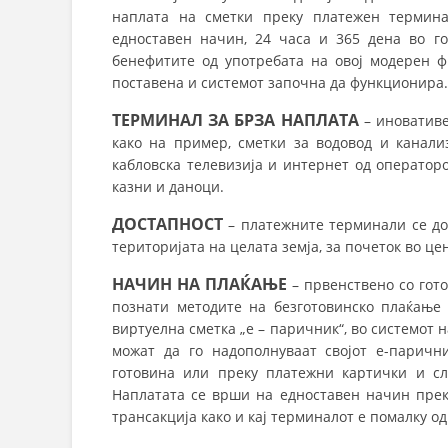
наплата на сметки преку платежен термина
едноставен начин, 24 часа и 365 дена во го
бенефитите од употребата на овој модерен ф
поставена и системот започна да функционира.
ТЕРМИНАЛ ЗА БРЗА НАПЛАТА
– иновативе
како на пример, сметки за водовод и канализ
кабловска телевизија и интернет од операторот
казни и даноци.
ДОСТАПНОСТ
– платежните терминали се дос
територијата на целата земја, за почеток во це
НАЧИН НА ПЛАЌАЊЕ
– првенствено со гот
познати методите на безготовинско плаќање 
виртуелна сметка „е – паричник“, во системот н
можат да го надополнуваат својот е-паричн
готовина или преку платежни картички и сл
Наплатата се врши на едноставен начин прек
трансакција како и кај терминалот е помалку од