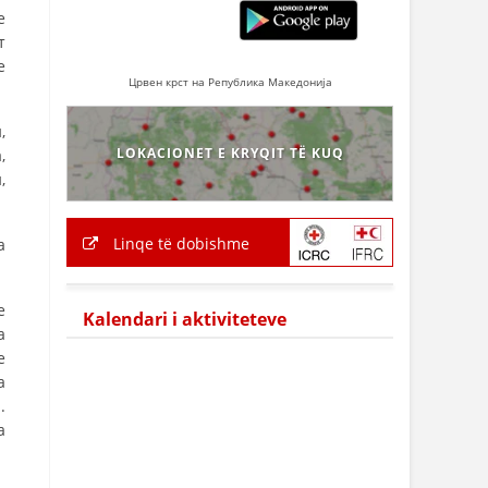
е
т
е
Црвен крст на Република Македонија
,
LOKACIONET E KRYQIT TË KUQ
,
,
Linqe të dobishme
а
е
Kalendari i aktiviteteve
а
е
а
.
а