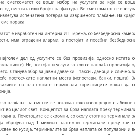
а сметкоматот се врши избор на услугата за која се врш
ој од сметката или бројот на фактура. Во сметкоматот се внесув
HULUMTIMI I OPINIONIT PUBLIK
 излегува испечатена потврда за извршеното плаќање. На крајо
BASHKËPUNIM NDËRKOMBËTAR
 смс порака.
MARRËVESHJE
атот е изработен на интерна ИТ- мрежа, со безбедносна камер
ости, има вградени аларми, а постојат и посебни безбедносн
PROJEKTE
SHËRBIMI PËR KËRKIM
ајголем дел од услугите се без провизија, односно истата с
омпаниите). Но, постојат и услуги за кои се наплаќа провизија о
VEPRIMTARI SHËNDETËSORE PREVENTIVE
то. Станува збор за јавни давачки – такси , даноци и слично, з
еќе постоечките наплатни места (испостави, банки, пошта). З
NDIHMA E PARË
визиите на платежните терминали корисниците можат да с
DHURIMI I GJAKUT
нија.
MENAXHIM ME VULLNETARË
рзо плаќање на сметки се покажаа како извонредно стабилно 
т во целиот свет. Концептот за брза наплата преку терминал
 година. Почетоците се скромни, со околу стотина терминали з
ија вбројува над 1 милион платежни терминали преку кои с
KUSH JEMI NE
Освен во Русија, терминалите за брза наплата се популарни и в