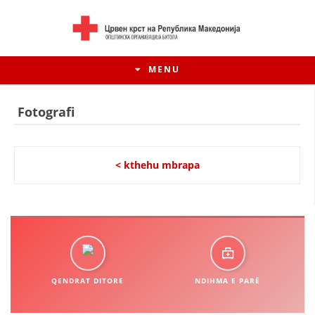
MENU
Fotografi
< kthehu mbrapa
HISTORIA E LËVIZJES
QENDRAT DITORE
NDIHMA E PARË
HISTORIA E KRYQIT TË KUQ