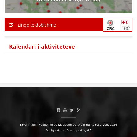
HULUMTIMI I OPINIONIT PUBLIK
BASHKËPUNIM NDËRKOMBËTAR
Linqe të dobishme
MARRËVESHJE
PROJEKTE
Kalendari i aktiviteteve
SHËRBIMI PËR KËRKIM
VEPRIMTARI SHËNDETËSORE PREVENTIVE
NDIHMA E PARË
DHURIMI I GJAKUT
MENAXHIM ME VULLNETARË
Kryqi i Kuq i Republikë së Maqedonisë ©. All rights reserved. 2026
KUSH JEMI NE
Designed and Developed by
AA