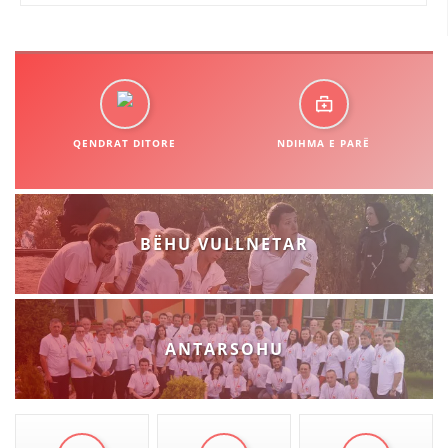
STRUKTURA E ORGANIZATËS
KONTAKT INFORMACIONE
ANËTARËSIMI NË STRUKTURAT PROFESIONALE
QENDRAT DITORE
NDIHMA E PARË
LIGJI I KRYQIT TË KUQ
STATUTI I KRYQIT TË KUQ
BËHU VULLNETAR
ORGANIZIMI DHE ZHVILLIMI
ANTARSOHU
BORDI DREJTUES
KUVENDI
STRUKTURA DHE STRUKTURA ORGANIZATIVE