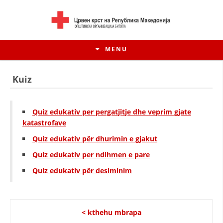
MENU
Kuiz
Quiz edukativ per pergatjitje dhe veprim gjate
katastrofave
Quiz
edukativ
për dhurimin e gjakut
Quiz edukativ per ndihmen e pare
Quiz edukativ për desiminim
HISTORIA E LËVIZJES
HISTORIA E KRYQIT TË KUQ
< kthehu mbrapa