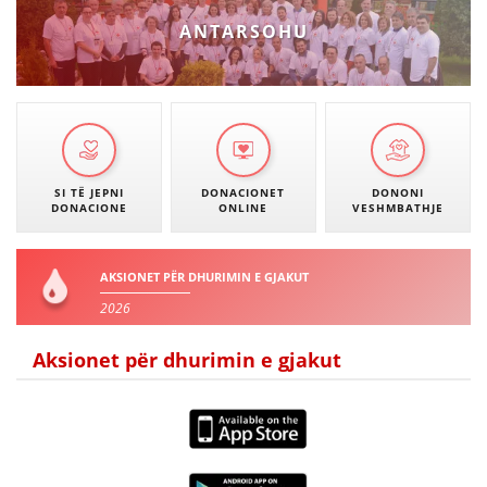
VEPRIMTARI
ANTARSOHU
DORACAKË
STRATEGJI
SI TË JEPNI
DONACIONET
DONONI
DONACIONE
ONLINE
VESHMBATHJE
MATERIAL EDUKATIVO INFORMATIV
BROCHURES
AKSIONET PËR DHURIMIN E GJAKUT
PRESENTATIONS
2026
Aksionet për dhurimin e gjakut