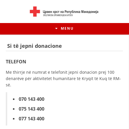
MENU
Si të jepni donacione
TELEFON
Me thirrje në numrat e telefonit jepni donacion prej 100
denarëve për aktivitetet humanitare të Kryqit të Kuq të RM-
së.
070 143 400
075 143 400
HISTORIA E LËVIZJES
077 143 400
HISTORIA E KRYQIT TË KUQ