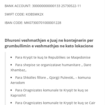
BANK ACCOUNT: 300000000000133 25730522-11
DISEMINIMI
SWIFT CODE: KOBSMK2X
DREJTA NDERKOMBETARE HUMANITARE
IBAN CODE: MK07300701000001228
PROMOVIMI I VLERAVE HUMANE
PËRDORIMIN DHE MBROJTJEN E STEMËS
Dhuroni veshmathjen e Juaj ne kontejnerin per
SOCIALO-HUMANITARE
grumbullimin e veshmathjes ne keto lokacione
SI TË JEPNI DONACIONE
Para Kryqit te kuq te Republikes se Maqedonise
PËRGATITSHMËRI DHE VEPRIM GJATË KATASTROFAVE
Para shepise se organizatave humanitare ,, Dare
EKIPE PËRGJIGJE DISASTER
Xhambaz,,
Para Shkolles fillore ,, Gjorgji Pulevski,, – komuna
STACIONIN E UJIT SHPËTIMIT – VODNO
Aerodom
EOK E CK
Para Oragnizates komunale te Kryqit te kuq se
PROJEKTE
Kaproshit
Para Oragnizates komunale te Kryqit te kuq se Cair
MARRDHËNJE ME PUBLIKUN