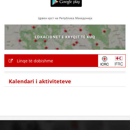
Црвен крст на Република Македонија
LOKACIONET E KRYQIT TË KUQ
Linqe të dobishme
Kalendari i aktiviteteve