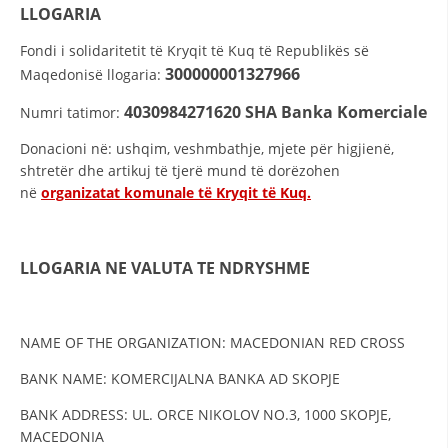
STRUKTURA E ORGANIZATËS
LLOGARIA
KONTAKT INFORMACIONE
Fondi i solidaritetit të Kryqit të Kuq të Republikës së
300000001327966
Maqedonisë llogaria:
ANËTARËSIMI NË STRUKTURAT PROFESIONALE
4030984271620
SHA Banka Komerciale
Numri tatimor:
Donacioni në: ushqim, veshmbathje, mjete për higjienë,
LIGJI I KRYQIT TË KUQ
shtretër dhe artikuj të tjerë mund të dorëzohen
në
organizatat komunale të Kryqit të Kuq.
STATUTI I KRYQIT TË KUQ
LLOGARIA
NE VALUTA TE NDRYSHME
ORGANIZIMI DHE ZHVILLIMI
NAME OF THE ORGANIZATION: MACEDONIAN RED CROSS
BORDI DREJTUES
BANK NAME: KOMERCIJALNA BANKA AD SKOPJE
KUVENDI
BANK ADDRESS: UL. ORCE NIKOLOV NO.3, 1000 SKOPJE,
MACEDONIA
STRUKTURA DHE STRUKTURA ORGANIZATIVE