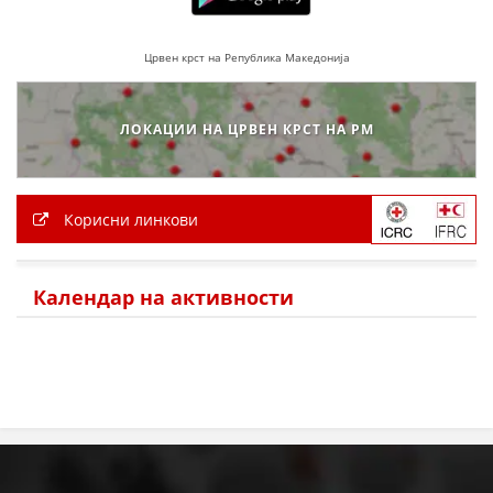
МЕЃУНАРОДНА СОРАБОТКА
Црвен крст на Република Македонија
ДОГОВОРИ
ЗНАЧЕЊЕ НА СЛУЖБАТА ЗА БАРАЊЕ
ЛОКАЦИИ НА ЦРВЕН КРСТ НА РМ
ФОРМУЛАРИ ЗА БАРАЊА
ЗДРАВСТВЕНО ПРЕВЕНТИВНА ДЕЈНОСТ
Корисни линкови
ПРВА ПОМОШ
КРВОДАРИТЕЛСТВО
Календар на активности
ИНФОРМАЦИИ ЗА БОЛЕСТИ
МЕНАЏМЕНТ НА ВОЛОНТЕРИ
ЗА НАС