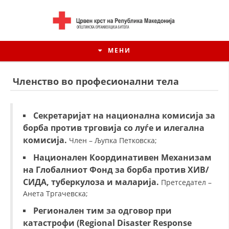
МЕНИ
Членство во професионални тела
Секретаријат на национална комисија за
борба против трговија со луѓе и илегална
комисија.
Член – Љупка Петковска;
Национален Координативен Механизам
на Глобалниот Фонд за борба против ХИВ/
СИДА, туберкулоза и маларија.
Претседател –
ИСТОРИЈАТ НА ЦКРМ
Анета Тргачевска;
Регионален тим за одговор при
ИСТОРИЈАТ НА ДВИЖЕЊЕТО
катастрофи (Regional Disaster Response