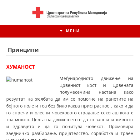
МЕНИ
Принципи
ХУМАНОСТ
Меѓународното движење на
Црвениот крст и Црвената
полумесечина настана како
резултат на желбата да им се помогне на ранетите на
бојното поле и тоа без било каква пристрасност, како и да
го спречи и олесни човековото страдање секогаш кога е
ИСТОРИЈАТ НА ЦКРМ
тоа можно. Целта на движењето е да го заштити животот
и здравјето и да го почитува човекот. Промовира
ИСТОРИЈАТ НА ДВИЖЕЊЕТО
заедничко разбирање, пријателство, соработка и траен