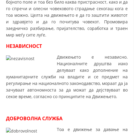
бојното поле и тоа без било каква пристрасност, како и да
го спречи и олесни човековото страдање секогаш кога е
ДИСЕМИНАЦИЈА
тоа можно. Целта на движењето е да го заштити животот
MЕЃУНАРОДНО ХУМАНИТАРНО ПРАВО
и здравјето и да го почитува човекот. Промовира
заедничко разбирање, пријателство, соработка и траен
ПРОМОЦИЈА НА ХУМАНИ ВРЕДНОСТИ
мир меѓу сите луѓе.
УПОТРЕБА И ЗАШТИТА НА АМБЛЕМОТ
НЕЗАВИСНОСТ
СОЦИЈАЛНО ХУМАНИТАРНА ДЕЈНОСТ
Движењето е независно.
Националните друштва иако
КАКО ДА ДОНИРАТЕ
делуваат како дополнение на
ПОДГОТВЕНОСТ И ДЕЈСТВО ПРИ КАТАСТРОФИ
хуманитарните служби на владите и се предмет на
регулирање на националното законодавство, мораат да ја
ТИМОВИ НА ООЦК
зачуваат автономноста за да можат да дејствуваат во
секое време, согласно со принципите на Движењето.
СПАСИТЕЛНА СТАНИЦА ВОДНО
ПРОЕКТИ – ПОДГОТВЕНОСТ И ДЕЈСТВУВАЊЕ ПРИ КАТАСТРОФИ
ДОБРОВОЛНА СЛУЖБА
ОДНОСИ СО ЈАВНОСТ
Тоа е движење за давање на
ИСТРАЖУВАЊЕ НА ЈАВНО МИСЛЕЊЕ