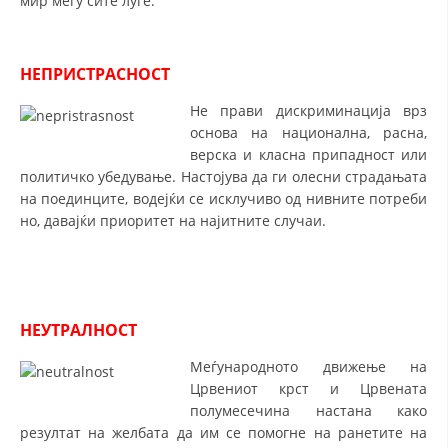
мир меѓу сите луѓе.
СТРУКТУРА НА ОРГАНИЗАЦИЈАТА
КОНТАКТ ИНФОРМАЦИИ
НЕПРИСТРАСНОСТ
ЧЛЕНСТВО ВО ПРОФЕСИОНАЛНИ ТЕЛА
Не прави дискриминација врз
основа на национална, расна,
верска и класна припадност или
ЗАКОН ЗА ЦКРМ
политичко убедување. Настојува да ги олесни страдањата
на поединците, водејќи се исклучиво од нивните потреби
СТАТУТ НА ЦКРМ
но, давајќи приоритет на најитните случаи.
НЕУТРАЛНОСТ
ОРГАНИЗАЦИЈА И РАЗВОЈ
Меѓународното движење на
РАКОВОДЕН ОДБОР
Црвениот крст и Црвената
СОБРАНИЕ
полумесечина настана како
резултат на желбата да им се помогне на ранетите на
СТРУКТУРА И ОРГАНИЗАЦИОНА ПОСТАВЕНОСТ