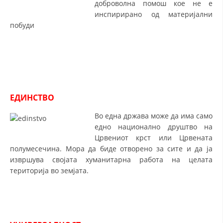
доброволна помош кое не е
инспирирано од материјални
МЕЃУНАРОДНА СОРАБОТКА
побуди
ДОГОВОРИ
ЗНАЧЕЊЕ НА СЛУЖБАТА ЗА БАРАЊЕ
ФОРМУЛАРИ ЗА БАРАЊА
ЗДРАВСТВЕНО ПРЕВЕНТИВНА ДЕЈНОСТ
ЕДИНСТВО
ПРВА ПОМОШ
Во една држава може да има само
едно национално друштво на
КРВОДАРИТЕЛСТВО
Црвениот крст или Црвената
полумесечина. Мора да биде отворено за сите и да ја
ИНФОРМАЦИИ ЗА БОЛЕСТИ
извршува својата хуманитарна работа на целата
МЕНАЏМЕНТ НА ВОЛОНТЕРИ
територија во земјата.
ЗА НАС