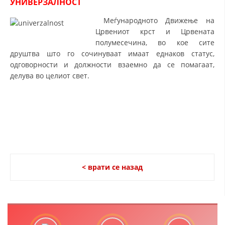
УНИВЕРЗАЛНОСТ
ДЕЈСТВУВАЊЕ
Меѓународното Движење на
Црвениот крст и Црвената
полумесечина, во кое сите
друштва што го сочинуваат имаат еднаков статус,
одговорности и должности взаемно да се помагаат,
ПРИРАЧНИЦИ
делува во целиот свет.
СТРАТЕГИИ
ЕДУКАТИВНО ИНФОРМАТИВНИ МАТЕРИЈАЛИ
БРОШУРИ
ПОСТЕРИ
ПРЕЗЕНТАЦИИ
< врати се назад