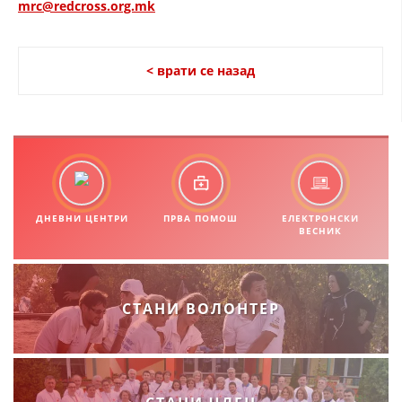
mrc@redcross.org.mk
< врати се назад
ДНЕВНИ ЦЕНТРИ
ПРВА ПОМОШ
ЕЛЕКТРОНСКИ
ВЕСНИК
СТАНИ ВОЛОНТЕР