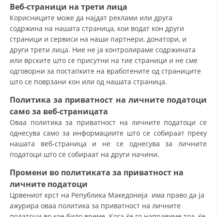
ДЕЈСТВУВАЊЕ
Веб-страници
на трети лица
Корисниците може да најдат реклами или друга
содржина на нашата страница, кои водат кон други
страници и сервиси на наши партнери, донатори, и
други трети лица. Ние не ја контролираме содржината
или врските што се присутни на тие страници и не сме
ПРИРАЧНИЦИ
одговорни за постапките на вработените од страниците
што се поврзани кон или од нашата страница.
СТРАТЕГИИ
Политика за приватност на личните податоци
ЕДУКАТИВНО ИНФОРМАТИВНИ МАТЕРИЈАЛИ
само за
веб-страницата
БРОШУРИ
Оваа политика за приватност на личните податоци се
однесува само за информациите што се собираат преку
ПОСТЕРИ
нашата веб-страница и не се однесува за личните
податоци што се собираат на други начини.
ПРЕЗЕНТАЦИИ
Промени во
политиката за приватност на
личните податоци
Црвениот крст на Република Македонија има право да ја
ажурира оваа политика за приватност на личните
податоци во кое било време. Кога ќе го направиме тоа, ќе