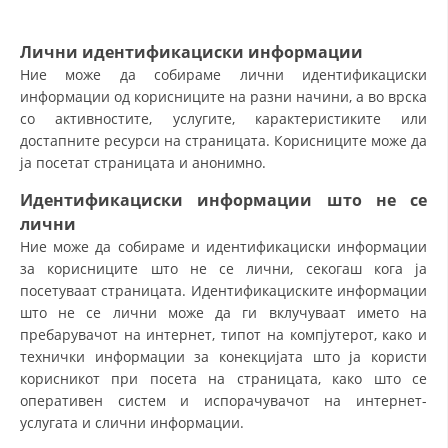
СТРУКТУРА НА ОРГАНИЗАЦИЈАТА
КОНТАКТ ИНФОРМАЦИИ
Лични идентификациски информации
Ние може да собираме лични идентификациски
ЧЛЕНСТВО ВО ПРОФЕСИОНАЛНИ ТЕЛА
информации од корисниците на разни начини, а во врска
со активностите, услугите, карактеристиките или
достапните ресурси на страницата. Корисниците може да
ја посетат страницата и анонимно.
ЗАКОН ЗА ЦКРМ
Идентификациски информации
што
не се
СТАТУТ НА ЦКРМ
лични
Ние може да собираме и идентификациски информации
за корисниците што не се лични, секогаш кога ја
посетуваат страницата. Идентификациските информации
што не се лични може да ги вклучуваат името на
ОРГАНИЗАЦИЈА И РАЗВОЈ
пребарувачот на интернет, типот на компјутерот, како и
технички информации за конекцијата што ја користи
РАКОВОДЕН ОДБОР
корисникот при посета на страницата, како што се
оперативен систем и испорачувачот на интернет-
СОБРАНИЕ
услугата и слични информации.
СТРУКТУРА И ОРГАНИЗАЦИОНА ПОСТАВЕНОСТ