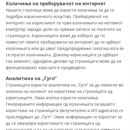
Колачиња на пребарувачот
на интернет
ДИСЕМИНАЦИЈА
Нашата страница може да користи колачиња за да се
подобри корисничкото искуство. Пребарувачот на
MЕЃУНАРОДНО ХУМАНИТАРНО ПРАВО
интернет на корисникот ги чува колачињата на неговиот
компјутер заради цели на чување записи за посетите на
ПРОМОЦИЈА НА ХУМАНИ ВРЕДНОСТИ
страницата. Корисниците може да изберат да ги
УПОТРЕБА И ЗАШТИТА НА АМБЛЕМОТ
наместат своите пребарувачи на интернет да ги одбијат
колачињата или да јават предупредување секогаш кога ќе
СОЦИЈАЛНО ХУМАНИТАРНА ДЕЈНОСТ
се пратат колачињата. Доколку корисниците ја одберат
таа можност, одредени делови од страницата може да не
КАКО ДА ДОНИРАТЕ
функционираат како што е предвидено.
ПОДГОТВЕНОСТ И ДЕЈСТВО ПРИ КАТАСТРОФИ
Аналитика
на „Гугл“
Страницата користи аналитика на „Гугл“ за да помогне во
ТИМОВИ НА ООЦК
анализа на начинот на користење на страницата од
СПАСИТЕЛНА СТАНИЦА ВОДНО
корисниците. Оваа алатка користи колачиња.
Генерираните информации од колачињата за вашето
ПРОЕКТИ – ПОДГОТВЕНОСТ И ДЕЈСТВУВАЊЕ ПРИ КАТАСТРОФИ
користење на страницата (вклучително и ИП адресата) се
проследуваат до „Гугл“. Овие информации се користат за
ОДНОСИ СО ЈАВНОСТ
да се евалуира користењето на страницата од
ИСТРАЖУВАЊЕ НА ЈАВНО МИСЛЕЊЕ
корисниците и за да се направат статистички извештаи