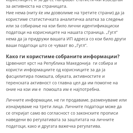
за активноста на страницата.
МЕЃУНАРОДНА СОРАБОТКА
Ние нема (ниту ќе им дозволиме на третите страни) да ја
користиме статистичката аналитичка алатка за следење
ДОГОВОРИ
или за собирање на кои било лични идентификациски
податоци на корисниците на нашата страница. „Гугл“
ЗНАЧЕЊЕ НА СЛУЖБАТА ЗА БАРАЊЕ
нема да ја придружи вашата ИП адреса со кои било други
ФОРМУЛАРИ ЗА БАРАЊА
ваши податоци што се чуваат во „Гугл“.
ЗДРАВСТВЕНО ПРЕВЕНТИВНА ДЕЈНОСТ
Како ги користиме собраните информации?
Црвениот крст на Република Македонија ги собира и
ПРВА ПОМОШ
користи информациите од корисниците за да ја
фасцилитира помошта, обуката, активностите и
КРВОДАРИТЕЛСТВО
теренската активност со главна цел да им помогне на
ИНФОРМАЦИИ ЗА БОЛЕСТИ
оние на кои им е помошта им е најпотребна.
Личните информации, не ги продаваме, разменуваме или
МЕНАЏМЕНТ НА ВОЛОНТЕРИ
изнајмуваме на трети лица. Личните податоци може да
се откријат само во согласност со законските прописи
наведени во регулативата за заштитата на личните
ЗА НАС
податоци, како и другата важечка регулатива.