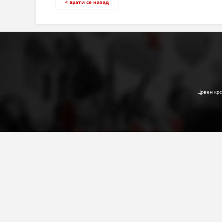
< врати се назад
Црвен крс