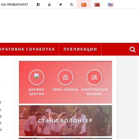
 НА ПРИВАТНОСТ
ОРАТИВНА СОРАБОТКА
ПУБЛИКАЦИИ
ДНЕВНИ
ПРВА ПОМОШ
ЕЛЕКТРОНСКИ
ЦЕНТРИ
ВЕСНИК
т
,
а
СТАНИ ВОЛОНТЕР
е
и