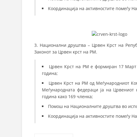
Координација на активностите помеѓу Н
3. Национални друштва – Црвен Крст на Репуб
Законот за Црвен крст на РМ.
Црвен Крст на РМ е формиран 17 Март 1
година;
Црвен Крст на РМ од Меѓународниот Ком
Меѓународната федераци ја на Црвениот 
година како 169 членка;
Помош на Националните друштва во испол
Координација на активностите помеѓу Н