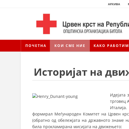
АРХИВА
ПОЧЕТНА
КОИ СМЕ НИЕ
КАКО РАБОТИМ
Историјат на дв
Идејата 
трговец А
Италија.
формирал Меѓународен Комитет на Црвен крст
(обратно од обележјата на државното знаме н
била прокламирана мисијата на движењето: