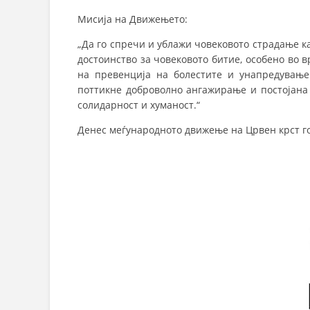
Мисија на Движењето:
„Да го спречи и ублажи човековото страдање ка
достоинство за човековото битие, особено во 
на превенција на болестите и унапредување 
поттикне доброволно ангажирање и постојана 
солидарност и хуманост.“
Денес меѓународното движење на Црвен крст го