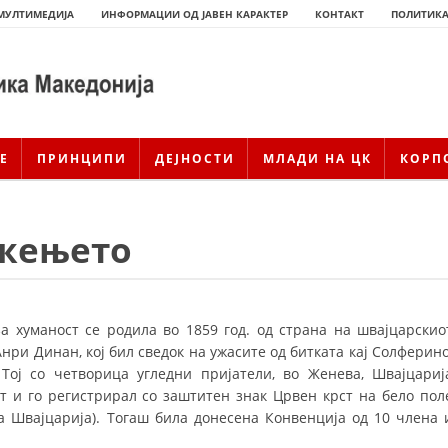
МУЛТИМЕДИЈА
ИНФОРМАЦИИ ОД ЈАВЕН КАРАКТЕР
КОНТАКТ
ПОЛИТИКА
Е
ПРИНЦИПИ
ДЕЈНОСТИ
МЛАДИ НА ЦК
КОРП
ижењето
за хуманост се родила во 1859 год. од страна на швајцарскио
нри Динан, кој бил сведок на ужасите од битката кај Солферино
 Тој со четворица угледни пријатели, во Женева, Швајцариј
ИСТОРИЈАТ НА ЦКРМ
 и го регистрирал со заштитен знак Црвен крст на бело пол
ИСТОРИЈАТ НА ДВИЖЕЊЕТО
а Швајцарија). Тогаш била донесена Конвенција од 10 члена 