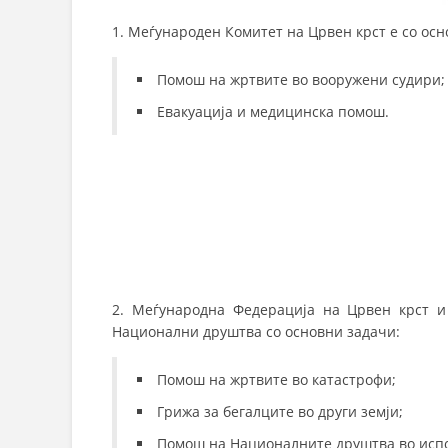
1. Меѓународен Комитет на Црвен крст е со осн
Помош на жртвите во вооружени судири;
Евакуација и медицинска помош.
2. Меѓународна Федерација на Црвен крст 
Национални друштва со основни задачи:
Помош на жртвите во катастрофи;
Грижа за бегалците во други земји;
Помош на Националните друштва во испол