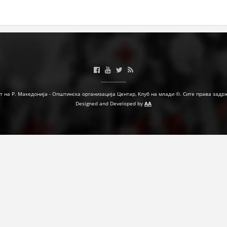
ДЕЈСТВУВАЊЕ
ПРИРАЧНИЦИ
СТРАТЕГИИ
т на Р. Македонија - Општинска организација Центар, Клуб на млади ©. Сите права задр
Designed and Developed by
AA
ЕДУКАТИВНО ИНФОРМАТИВНИ МАТЕРИЈАЛИ
БРОШУРИ
ПОСТЕРИ
ПРЕЗЕНТАЦИИ