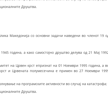
ационалните Друштва.
МЕЃУНАРОДНА СОРАБОТКА
ДОГОВОРИ
ЗНАЧЕЊЕ НА СЛУЖБАТА ЗА БАРАЊЕ
лика Македонија со основни задачи наведени во членот 19 о
ФОРМУЛАРИ ЗА БАРАЊА
ЗДРАВСТВЕНО ПРЕВЕНТИВНА ДЕЈНОСТ
945 година, а како самостојно друштво делува од 21 Мај 199
ПРВА ПОМОШ
КРВОДАРИТЕЛСТВО
итет на Црвен крст епризнат на 01 Ноември 1995 година, а в
крст и Црвената полумесечина е примен во 27 Ноември 199
ИНФОРМАЦИИ ЗА БОЛЕСТИ
МЕНАЏМЕНТ НА ВОЛОНТЕРИ
нување на програмските активности во случај на катастрофа;
ационалните Друштва.
ЗА НАС