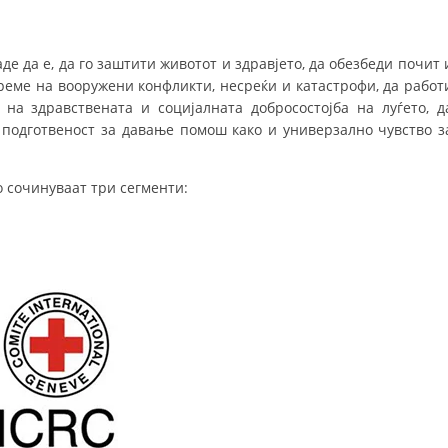
СТРУКТУРА НА ОРГАНИЗАЦИЈАТА
КОНТАКТ ИНФОРМАЦИИ
де да е, да го заштити животот и здравјето, да обезбеди почит 
ЧЛЕНСТВО ВО ПРОФЕСИОНАЛНИ ТЕЛА
време на вооружени конфликти, несреќи и катастрофи, да работ
на здравствената и социјалната добросостојба на луѓето, д
подготвеност за давање помош како и универзално чувство з
ЗАКОН ЗА ЦКРМ
 сочинуваат три сегменти:
СТАТУТ НА ЦКРМ
ОРГАНИЗАЦИЈА И РАЗВОЈ
РАКОВОДЕН ОДБОР
СОБРАНИЕ
СТРУКТУРА И ОРГАНИЗАЦИОНА ПОСТАВЕНОСТ