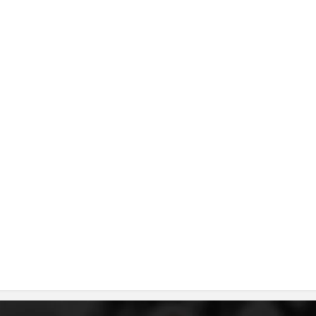
ДИСЕМИНАЦИЈА
MЕЃУНАРОДНО ХУМАНИТАРНО ПРАВО
ПРОМОЦИЈА НА ХУМАНИ ВРЕДНОСТИ
УПОТРЕБА И ЗАШТИТА НА АМБЛЕМОТ
СОЦИЈАЛНО ХУМАНИТАРНА ДЕЈНОСТ
КАКО ДА ДОНИРАТЕ
ПОДГОТВЕНОСТ И ДЕЈСТВО ПРИ КАТАСТРОФИ
ТИМОВИ НА ООЦК
СПАСИТЕЛНА СТАНИЦА ВОДНО
ПРОЕКТИ – ПОДГОТВЕНОСТ И ДЕЈСТВУВАЊЕ ПРИ КАТАСТРОФИ
ОДНОСИ СО ЈАВНОСТ
ИСТРАЖУВАЊЕ НА ЈАВНО МИСЛЕЊЕ