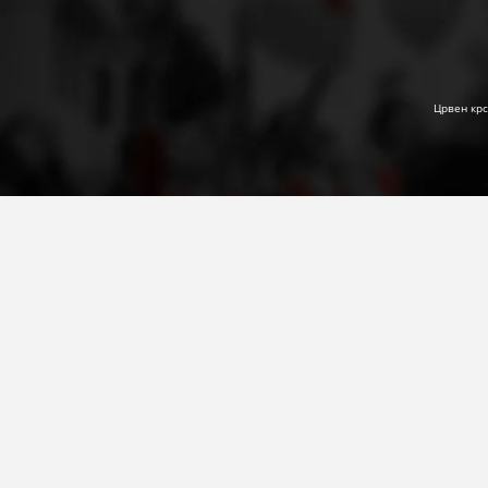
Црвен крс