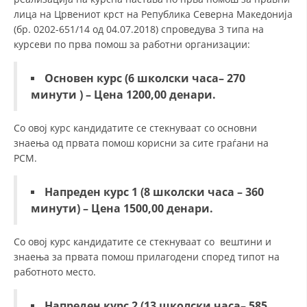
лица на Црвениот крст на Република Северна Македонија
(бр. 0202-651/14 од 04.07.2018) спроведува 3 типа на
курсеви по прва помош за работни организации:
Основен курс (6
школски
часа
– 270
минути
) – Цена 1200,00 ден
ари.
Со овој курс кандидатите се стекнуваат со основни
знаења од првата помош корисни за сите граѓани на
РСМ.
Напреден курс 1 (8
школски
часа
– 360
минути
) – Цена 1500,00 де
нари.
Со овој курс кандидатите се стекнуваат со вештини и
знаења за првата помош прилагодени според типот на
работното место.
Напреден курс 2 (13
школски
часа
– 585