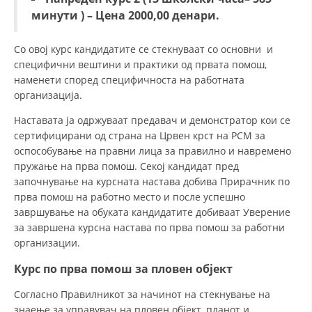
минути
) –
Ц
ена 2000,00 ден
ари.
Со овој курс кандидатите се стекнуваат со основни и
специфични вештини и практики од првата помош,
наменети според специфичноста на работната
организација.
Наставата ја одржуваат предавач и демонстратор кои се
сертифицирани од страна на Црвен крст на РСМ за
оспособување на правни лица за правилно и навремено
пружање на прва помош. Секој кандидат пред
започнување на курсната настава добива Прирачник по
прва помош на работно место и после успешно
завршување на обуката кандидатите добиваат Уверение
за завршена курсна настава по прва помош за работни
организации.
Курс по прва помош за пловен објект
Согласно Правилникот за начинот на стекнување на
знаење за управувач на пловен објект, планот и