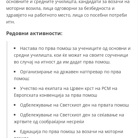
основните и средните училишта, кандидати за возачи на
моторни возила, лица одговорни за безбедноста и
ДИСЕМИНАЦИЈА
здравјето на работното место, лица со посебни потреби
MЕЃУНАРОДНО ХУМАНИТАРНО ПРАВО
итн.
ПРОМОЦИЈА НА ХУМАНИ ВРЕДНОСТИ
Редовни активности:
УПОТРЕБА И ЗАШТИТА НА АМБЛЕМОТ
Настава по прва помош за учениците од основни и
средни училишта, кои ќе можат на своите соученици
СОЦИЈАЛНО ХУМАНИТАРНА ДЕЈНОСТ
во случај на итност да им дадат прва помош.
КАКО ДА ДОНИРАТЕ
Организирање на државен натпревар по прва
помош;
ПОДГОТВЕНОСТ И ДЕЈСТВО ПРИ КАТАСТРОФИ
Учество на екипата на Црвен крст на РСМ на
ТИМОВИ НА ООЦК
Европската конвенција за прва помош
СПАСИТЕЛНА СТАНИЦА ВОДНО
Одбележување на Светскиот ден на првата помош
ПРОЕКТИ – ПОДГОТВЕНОСТ И ДЕЈСТВУВАЊЕ ПРИ КАТАСТРОФИ
Одбележување на Светскиот ден за сеќавање на
жртвите од сообраќајни несреќи
ОДНОСИ СО ЈАВНОСТ
Едукација по прва помош за возачи на моторни
ИСТРАЖУВАЊЕ НА ЈАВНО МИСЛЕЊЕ