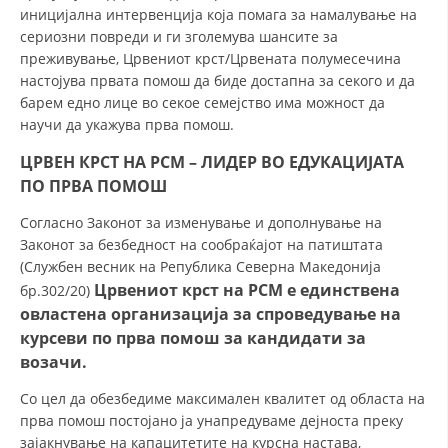
ДЕЈСТВУВАЊЕ
иницијална интервенција која помага за намалување на
сериозни повреди и ги зголемува шансите за
преживување, Црвениот крст/Црвената полумесечина
настојува првата помош да биде достапна за секого и да
барем едно лице во секое семејство има можност да
научи да укажува прва помош.
ПРИРАЧНИЦИ
ЦРВЕН КРСТ НА РСМ – ЛИДЕР ВО ЕДУКАЦИЈАТА
СТРАТЕГИИ
ПО ПРВА ПОМОШ
ЕДУКАТИВНО ИНФОРМАТИВНИ МАТЕРИЈАЛИ
Согласно Законот за изменување и дополнување на
Законот за безбедност на сообраќајот на патиштата
БРОШУРИ
(Службен весник на Република Северна Македонија
ПОСТЕРИ
Црвениот крст на РСМ е единствена
бр.302/20)
овластена организација за спроведување на
ПРЕЗЕНТАЦИИ
курсеви по прва помош за кандидати за
возачи.
Со цел да обезбедиме максимален квалитет од областа на
прва помош постојано ја унапредуваме дејноста преку
зајакнување на капацитетите на курсна настава,