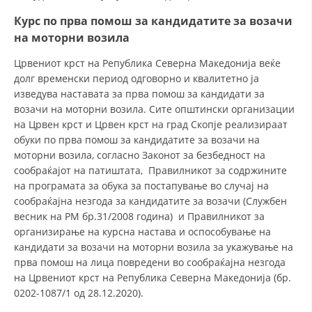
Курс по прва помош за кандидатите за возачи
на моторни возила
Црвениот крст на Република Северна Македонија веќе
долг временски период одговорно и квалитетно ја
изведува наставата за прва помош за кандидати за
возачи на моторни возила. Сите општински организации
на Црвен крст и Црвен крст на град Скопје реализираат
обуки по прва помош за кандидатите за возачи на
моторни возила, согласно Законот за безбедност на
сообраќајот на патиштата, Правилникот за содржините
на програмата за обука за постапување во случај на
сообраќајна незгода за кандидатите за возачи (Службен
весник на РМ бр.31/2008 година) и Правилникот за
организирање на курсна настава и оспособување на
кандидати за возачи на моторни возила за укажување на
прва помош на лица повредени во сообраќајна незгода
на Црвениот крст на Република Северна Македонија (бр.
0202-1087/1 од 28.12.2020).