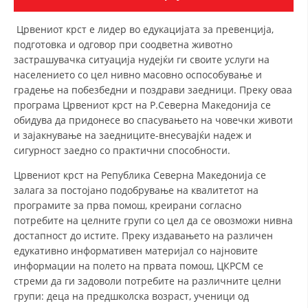
СТРУКТУРА НА ОРГАНИЗАЦИЈАТА
Црвениот крст е лидер во едукацијата за превенција,
КОНТАКТ ИНФОРМАЦИИ
подготовка и одговор при соодветна животно
ЧЛЕНСТВО ВО ПРОФЕСИОНАЛНИ ТЕЛА
застрашувачка ситуација нудејќи ги своите услуги на
населението со цел нивно масовно оспособување и
градење на побезбедни и поздрави заедници. Преку оваа
програма Црвениот крст на Р.Северна Македонија се
ЗАКОН ЗА ЦКРМ
обидува да придонесе во спасувањето на човечки животи
и зајакнување на заедниците-внесувајќи надеж и
СТАТУТ НА ЦКРМ
сигурност заедно со практични способности.
Црвениот крст на Рeпублика Северна Македонија се
залага за постојано подобрување на квалитетот на
програмите за прва помош, креирани согласно
потребите на целните групи со цел да се овозможи нивна
ОРГАНИЗАЦИЈА И РАЗВОЈ
достапност до истите. Преку издавањето на различен
едукативно информативен материјал со најновите
РАКОВОДЕН ОДБОР
информации на полето на првата помош, ЦКРСМ се
СОБРАНИЕ
стреми да ги задоволи потребите на различните целни
групи: деца на предшколска возраст, ученици од
СТРУКТУРА И ОРГАНИЗАЦИОНА ПОСТАВЕНОСТ