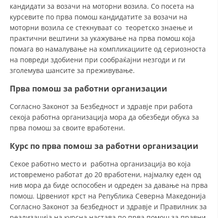
кандидати за возачи на моторни возила. Со посета на
курсевите по прва помош кандидатите за возачи на
моторни возила се стекнуваат со теоретско знаење и
практични вештини за укажување на прва помош која
помага во намалување на компликациите од сериозноста
на повреди здобиени при сообраќајни незгоди и ги
зголемува шансите за преживување.
Прва помош за работни организации
Согласно Законот за Безбедност и здравје при работа
секоја работна организација мора да обезбеди обука за
прва помош за своите вработени.
Курс по прва помош за работни организации
Секое работно место и работна организација во која
истовремено работат до 20 вработени, најмалку еден од
нив мора да биде оспособен и одреден за давање на прва
помош. Црвениот крст на Република Северна Македонија
Согласно Законот за безбедност и здравје и Правилник за
реализација на курсна настава по прва помош за правни