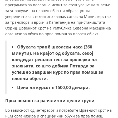
програмата за полагање испит за стекнување на знаење
за управувач на пловен објект и образецот на
уверението за стекнатото звање, согласно Министерство
за транспорт и врски и Капетанија на пристаништата –
Охрид, Црвениот Крст на Република Северна Македонија
организира обука по прва помош за пловен објект.
Обуката трае 8
школски
часа
(360
минути)
.
На крајот од обуката, секој
кандидат решава тест за проверка на
знаењата, со што добива Потврда за
успешно завршен курс по прва помош за
пловни објекти.
Цена на курсот е 1500
,00
денари.
Прва помош за разчлични целни групи
Во зависност од интересот и потребите Црвениот крст на
РСМ организира и специфични обуки за прва помош