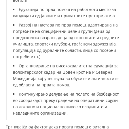
возила
Едукација по прва помош на работното место за
МЕЃУНАРОДНА СОРАБОТКА
кандидати од јавните и приватните претпријатија.
ДОГОВОРИ
Развој на настава по прва помош, адаптирана на
потребите на специфични целни групи (деца од
ЗНАЧЕЊЕ НА СЛУЖБАТА ЗА БАРАЊЕ
предшколска возраст, деца од основните и средните
ФОРМУЛАРИ ЗА БАРАЊА
училишта, спортски клубови, граѓански здруженија,
популација од руралните области, лица со посебни
ЗДРАВСТВЕНО ПРЕВЕНТИВНА ДЕЈНОСТ
потреби итн.)
ПРВА ПОМОШ
Организирање на висококвалитетна едукација за
волонтерскиот кадар на Црвен крст на Р.Северна
КРВОДАРИТЕЛСТВО
Македонија кој учествува во обуките и активностите
од областа на првата помош
ИНФОРМАЦИИ ЗА БОЛЕСТИ
Континуирано делување на полето на безбедност
МЕНАЏМЕНТ НА ВОЛОНТЕРИ
во сообраќајот преку градење на оперативни сојузи
на локално и национално ниво со владините и
невладините организации.
ЗА НАС
Тргнувајќи од фактот дека првата помош е витална