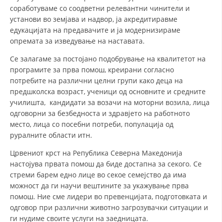
соработуваме со соодветни релевантни чинители и
установи во земјава и надвор, ја акредитиравме
едукацијата на предавачите и ја модернизираме
опремата за изведување на наставата.
Се залагаме за постојано подобрување на квалитетот на
програмите за прва помош, креирани согласно
потребите на различни целни групи како деца на
предшколска возраст, ученици од основните и средните
училишта, кандидати за возачи на моторни возила, лица
одговорни за безбедноста и здравјето на работното
место, лица со посебни потреби, популација од
руралните области итн.
Црвениот крст на Република Северна Македонија
настојува првата помош да биде достапна за секого. Се
стреми барем едно лице во секое семејство да има
можност да ги научи вештините за укажување прва
помош. Ние сме лидери во превенцијата, подготовката и
одговор при различни животно загрозувачки ситуации и
ги нудиме своите услуги на заедницата.