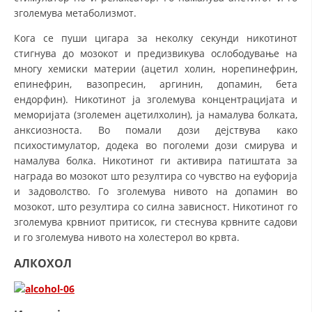
зголемува метаболизмот.
Кога се пуши цигара за неколку секунди никотинот
стигнува до мозокот и предизвикува ослободување на
многу хемиски материи (ацетил холин, норепинефрин,
епинефрин, вазопресин, аргинин, допамин, бета
ендорфин). Никотинот ја зголемува концентрацијата и
меморијата (зголемен ацетилхолин), ја намалува болката,
анксиозноста. Во помали дози дејствува како
психостимулатор, додека во поголеми дози смирува и
намалува болка. Никотинот ги активира патиштата за
награда во мозокот што резултира со чувство на еуфорија
и задоволство. Го зголемува нивото на допамин во
мозокот, што резултира со силна зависност. Никотинот го
зголемува крвниот притисок, ги стеснува крвните садови
и го зголемува нивото на холестерол во крвта.
АЛКОХОЛ