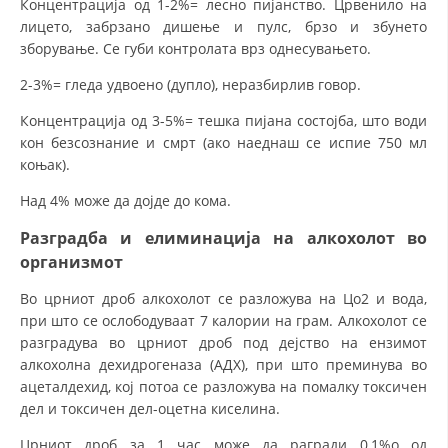
Концентрација од 1-2%= лесно пијанство. Црвенило на
лицето, забрзано дишење и пулс, брзо и збунето
зборување. Се губи контролата врз однесувањето.
2-3%= гледа удвоено (дупло), неразбирлив говор.
Концентрација од 3-5%= тешка пијана состојба, што води
кон безсознание и смрт (ако наеднаш се испие 750 мл
коњак).
Над 4% може да дојде до кома.
Разградба и елиминација на алкохолот во
организмот
Во црниот дроб алкохолот се разложува на Цо2 и вода,
при што се ослободуваат 7 калории на грам. Алкохолот се
разградува во црниот дроб под дејство на ензимот
алкохолна дехидрогеназа (АДХ), при што преминува во
ацеталдехид, кој потоа се разложува на помалку токсичен
дел и токсичен дел-оцетна киселина.
Црниот дроб за 1 час може да рагради 0,1%о од