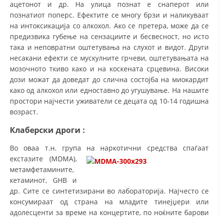
ацетонот и др. На улица познат е снаперот или
познатиот поперс. Ефектите се многу брзи и наликуваат
на интоксикација со алкохол. Ако се претера, може да се
предизвика губење на сензациите и бесвесност, но исто
така и неповратни оштетувања на слухот и видот. Други
несакани ефекти се мускулните грчеви, оштетувањата на
мозочното ткиво како и на коскената срцевина. Високи
дози можат да доведат до слична состојба на миокардит
како од алкохол или едноставно до угушување. На нашите
простори најчести уживатели се децата од 10-14 годишна
возраст.
Клаберски дроги
:
Во оваа т.н. група на наркотични средства спаѓаат
екстазите (MDMA),
метамфетамините,
кетаминот, GHB и
др. Сите се синтетизирани во лабораторија. Најчесто се
консумираат од страна на младите тинејџери или
адолесценти за време на концертите, по ноќните барови