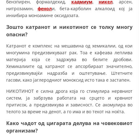
бензпирен, формалдехид,
кадмиум
,
никел
, арсен,
нитрозамин,
фенол
и, бета-карболин алкалоид кој ја
инхибира моноамине оксидазата.
Зошто катранот и никотинот се толку многу
опасни?
Катранот е комплекс на мешавина од хемикалии, од кои
многумина предизвикуваат рак. Тоа е кафеава леплива
материја која се задржува во белите дробови.
Хемикалиите од катранот се апсорбираат значително,
предизвикувајќи надразба и оштетување. Штетните
гасови, како јаглеродниот моноксид исто така е застапен.
НИКОТИНОТ е силна дрога која го стимулира нервниот
систем, ја забрзува работата на срцето и крвниот
притисок, а предизвикува и зависност. Се акомулира во
телото за време на денот, а го има и во текот на ноќта.
Како чадот од цигарата делува на човековиот
организам?