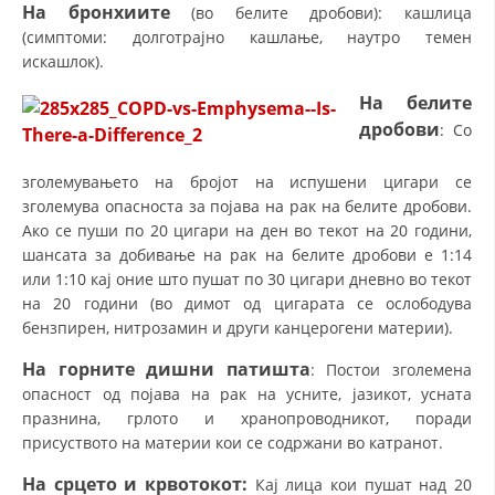
На бронхиите
(во белите дробови): кашлица
(симптоми: долготрајно кашлање, наутро темен
искашлок).
На белите
дробови
: Со
зголемувањето на бројот на испушени цигари се
зголемува опасноста за појава на рак на белите дробови.
Ако се пуши по 20 цигари на ден во текот на 20 години,
шансата за добивање на рак на белите дробови е 1:14
или 1:10 кај оние што пушат по 30 цигари дневно во текот
на 20 години (во димот од цигарата се ослободува
бензпирен, нитрозамин и други канцерогени материи).
На горните дишни патишта
: Постои зголемена
опасност од појава на рак на усните, јазикот, усната
празнина, грлото и хранопроводникот, поради
присуството на материи кои се содржани во катранот.
На срцето и крвотокот:
Кај лица кои пушат над 20