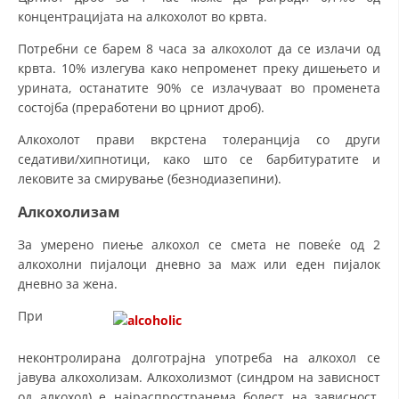
концентрацијата на алкохолот во крвта.
Потребни се барем 8 часа за алкохолот да се излачи од
крвта. 10% излегува како непроменет преку дишењето и
урината, останатите 90% се излачуваат во променета
состојба (преработени во црниот дроб).
Алкохолот прави вкрстена толеранција со други
седативи/хипнотици, како што се барбитуратите и
лековите за смирување (безнодиазепини).
Алкохолизам
За умерено пиење алкохол се смета не повеќе од 2
алкохолни пијалоци дневно за маж или еден пијалок
дневно за жена.
При
неконтролирана долготрајна употреба на алкохол се
јавува алкохолизам. Алкохолизмот (синдром на зависност
од алкохол) е најраспространема болест на зависност.