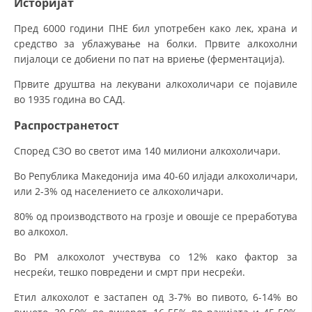
Историјат
Пред 6000 години ПНЕ бил употребен како лек, храна и
средство за ублажување на болки. Првите алкохолни
пијалоци се добиени по пат на вриење (ферментација).
Првите друштва на лекувани алкохоличари се појавиле
во 1935 година во САД.
Распространетост
Според СЗО во светот има 140 милиони алкохоличари.
Во Република Македонија има 40-60 илјади алкохоличари,
или 2-3% од населението се алкохоличари.
80% од производството на грозје и овошје се преработува
во алкохол.
Во РМ алкохолот учествува со 12% како фактор за
несреќи, тешко повредени и смрт при несреќи.
Етил алкохолот е застапен од 3-7% во пивото, 6-14% во