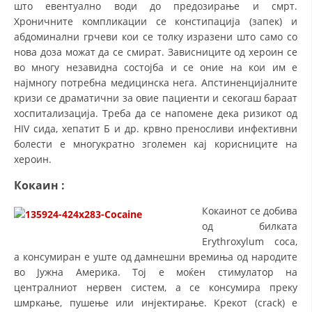
што евентуално води до предозирање и смрт.
ДЕЈСТВУВАЊЕ
Хроничните компликации се констипација (запек) и
абдоминални грчеви кои се толку изразени што само со
нова доза можат да се смират. Зависниците од хероин се
во многу незавидна состојба и се оние на кои им е
најмногу потребна медицинска нега. Апстиненцијалните
ПРИРАЧНИЦИ
кризи се драматични за овие пациенти и секогаш бараат
хоспитализација. Треба да се напомене дека ризикот од
СТРАТЕГИИ
HIV сида, хепатит Б и др. крвно преносливи инфективни
болести е многукратно зголемен кај корисниците на
ЕДУКАТИВНО ИНФОРМАТИВНИ МАТЕРИЈАЛИ
хероин.
БРОШУРИ
Кокаин
:
ПОСТЕРИ
Кокаинот се добива
ПРЕЗЕНТАЦИИ
од билката
Erythroxylum coca,
а консумиран е уште од дамнешни времиња од народите
во Јужна Америка. Тој е моќен стимулатор на
централниот нервен систем, а се консумира преку
шмркање, пушење или инјектирање. Крекот (crack) е