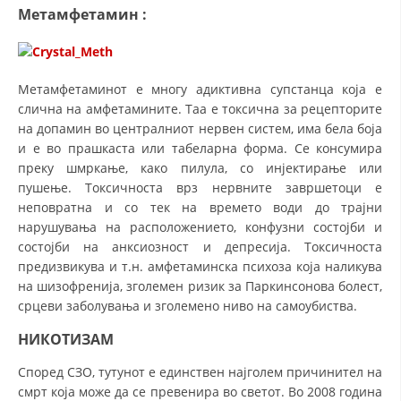
Метамфетамин
:
Метамфетаминот е многу адиктивна супстанца која е
слична на амфетамините. Таа е токсична за рецепторите
на допамин во централниот нервен систем, има бела боја
и е во прашкаста или табеларна форма. Се консумира
преку шмркање, како пилула, со инјектирање или
пушење. Токсичноста врз нервните завршетоци е
неповратна и со тек на времето води до трајни
нарушувања на расположението, конфузни состојби и
состојби на анксиозност и депресија. Токсичноста
предизвикува и т.н. амфетаминска психоза која наликува
на шизофренија, зголемен ризик за Паркинсонова болест,
срцеви заболувања и зголемено ниво на самоубиства.
НИКО
Т
ИЗАM
Според СЗО, тутунот е единствен најголем причинител на
смрт која може да се превенира во светот. Во 2008 година