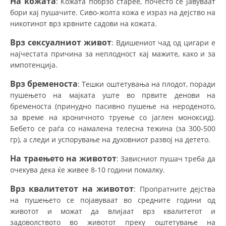
На кожата
: Кожата побрзо старее, почесто се јавуваат
бори кај пушачите. Сиво-жолта кожа е израз на дејство на
никотинот врз крвните садови на кожата.
Врз сексуалниот живот
: Вдишениот чад од цигари е
најчестата причина за неплодност кај мажите, како и за
импотенција.
Врз бременоста
: Тешки оштетувања на плодот, поради
пушењето на мајката уште во првите денови на
бременоста (принудно пасивно пушење на нероденото,
за време на хроничното труење со јаглен моноксид).
Бебето се раѓа со намалена телесна тежина (за 300-500
гр), а следи и успорување на духовниот развој на детето.
На траењето на животот
: Зависниот пушач треба да
очекува дека ќе живее 8-10 години помалку.
Врз квалитетот на животот
: Пропратните дејства
на пушењето се појавуваат во средните години од
животот и можат да влијаат врз квалитетот и
задоволството во животот преку оштетување на