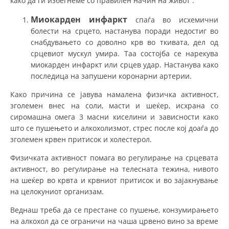
како да ги избегнеме со правилен начин на живот :
Миокарден инфаркт
спаѓа во исхемични
болести на срцето, настанува поради недостиг во
снабдувањето со доволно крв во ткивата, дел од
срцевиот мускул умира. Таа состојба се нарекува
миокарден инфаркт или срцев удар. Настанува како
последица на запушени коронарни артерии.
Како причина се јавува намалена физичка активност,
зголемен внес на соли, масти и шеќер, исхрана со
сиромашна омега 3 масни киселини и зависности како
што се пушењето и алкохолизмот, стрес после кој доаѓа до
зголемен крвен притисок и холестерол.
Физичката активност помага во регулирање на срцевата
активност, во регулирање на телесната тежина, нивото
на шеќер во крвта и крвниот притисок и во зајакнување
на целокуниот организам.
Веднаш треба да се престане со пушење, конзумирањето
на алкохол да се ограничи на чаша црвено вино за време