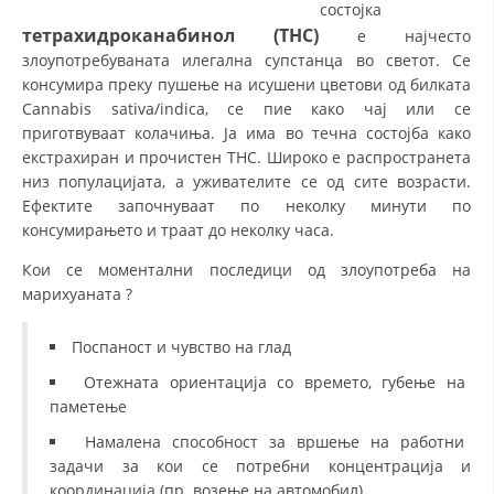
СТРУКТУРА НА ОРГАНИЗАЦИЈАТА
состојка
тетрахидроканабинол (ТНС)
е најчесто
КОНТАКТ ИНФОРМАЦИИ
злоупотребуваната илегална супстанца во светот. Се
консумира преку пушење на исушени цветови од билката
ЧЛЕНСТВО ВО ПРОФЕСИОНАЛНИ ТЕЛА
Cannabis sativa/indica, се пие како чај или се
приготвуваат колачиња. Ја има во течна состојба како
екстрахиран и прочистен ТНС. Широко е распространета
низ популацијата, а уживателите се од сите возрасти.
ЗАКОН ЗА ЦКРМ
Ефектите започнуваат по неколку минути по
СТАТУТ НА ЦКРМ
консумирањето и траат до неколку часа.
Кои се моментални последици од злоупотреба на
марихуаната ?
Поспаност и чувство на глад
ОРГАНИЗАЦИЈА И РАЗВОЈ
Отежната ориентација со времето, губење на
РАКОВОДЕН ОДБОР
паметење
Намалена способност за вршење на работни
СОБРАНИЕ
задачи за кои се потребни концентрација и
СТРУКТУРА И ОРГАНИЗАЦИОНА ПОСТАВЕНОСТ
координација (пр. возење на автомобил)