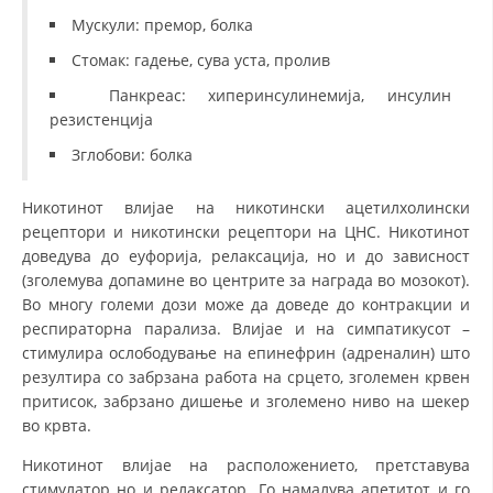
Мускули: премор, болка
Стомак: гадење, сува уста, пролив
Панкреас: хиперинсулинемија, инсулин
резистенција
Зглобови: болка
Никотинот влијае на никотински ацетилхолински
рецептори и никотински рецептори на ЦНС. Никотинот
доведува до еуфорија, релаксација, но и до зависност
(зголемува допамине во центрите за награда во мозокот).
Во многу големи дози може да доведе до контракции и
респираторна парализа. Влијае и на симпатикусот –
стимулира ослободување на епинефрин (адреналин) што
резултира со забрзана работа на срцето, зголемен крвен
притисок, забрзано дишење и зголемено ниво на шекер
во крвта.
Никотинот влијае на расположението, претставува
стимулатор но и релаксатор. Го намалува апетитот и го