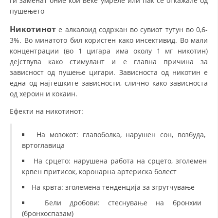
ги заменат оние кои веќе умреле или пак се откажале од
пушењето
Никотинот
е алкалоид содржан во сувиот тутун во 0,6-
3%. Во минатото бил користен како инсективид. Во мали
концентрации (во 1 цигара има околу 1 мг никотин)
дејствува како стимулант и е главна причина за
зависност од пушење цигари. Зависноста од никотин е
една од најтешките зависности, слично како зависноста
од хероин и кокаин.
Ефекти на никотинот:
На мозокот: главоболка, нарушен сон, возбуда,
вртоглавица
На срцето: нарушена работа на срцето, зголемен
крвен притисок, коронарна артериска болест
На крвта: зголемена тенденција за згрутчување
Бели дробови: стеснување на бронхии
(бронхоспазам)