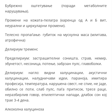
Бубрежно оштетување (поради метаболните
нарушувања).
Промени на кожата-пелагра (каренца од А и Б вит,
неурални и циркуларни промени).
Телесно пропаѓање- губиток на мускулна маса (млитава,
атрофична)
Делириум тременс
Пределириум: застрашителни соништа, страв, немир,
збунетост, несоница, потење, забрзан пулс, главоболки.
Делириум: нагло: видни халуцинации, акустични
халуцинации, налудничави идеи, параноја, имитира
професија, температура, нарушена свест, не спие, не јаде,
обилно се поти, слаб пулс, паѓа притисок, тресе раце,
неразбирлив говор, епилептички напади, длабок сон кој
трае 3-4 дена.
Алкохолна халуциноза