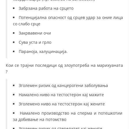
Забрзана работа на срцето
ДИСЕМИНАЦИЈА
Потенцијална опасност од срцев удар за оние лица
MЕЃУНАРОДНО ХУМАНИТАРНО ПРАВО
со слабо срце
ПРОМОЦИЈА НА ХУМАНИ ВРЕДНОСТИ
Закрвавени очи
УПОТРЕБА И ЗАШТИТА НА АМБЛЕМОТ
Сува уста и грло
Параноја, халуцинација.
СОЦИЈАЛНО ХУМАНИТАРНА ДЕЈНОСТ
КАКО ДА ДОНИРАТЕ
Кои се трајни последици од злоупотреба на марихуаната
?
ПОДГОТВЕНОСТ И ДЕЈСТВО ПРИ КАТАСТРОФИ
ТИМОВИ НА ООЦК
Зголемен ризик од канцерогени заболувања
Намалено ниво на тестостерон кај мажите
СПАСИТЕЛНА СТАНИЦА ВОДНО
Зголемено ниво на тестостерон кај жените
ПРОЕКТИ – ПОДГОТВЕНОСТ И ДЕЈСТВУВАЊЕ ПРИ КАТАСТРОФИ
Намалено производство на сперма и потешкотии
ОДНОСИ СО ЈАВНОСТ
за добивање на потомство
ИСТРАЖУВАЊЕ НА ЈАВНО МИСЛЕЊЕ
Зголемен ризик од стерелитет кај жените