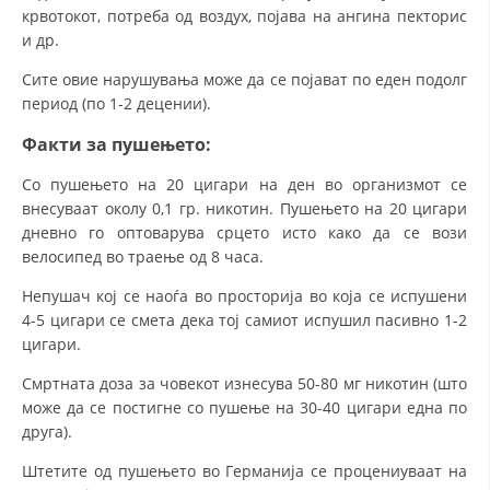
крвотокот, потреба од воздух, појава на ангина пекторис
и др.
Сите овие нарушувања може да се појават по еден подолг
период (по 1-2 децении).
Факти за пушењето:
Со пушењето на 20 цигари на ден во организмот се
внесуваат околу 0,1 гр. никотин. Пушењето на 20 цигари
дневно го оптоварува срцето исто како да се вози
велосипед во траење од 8 часа.
Непушач кој се наоѓа во просторија во која се испушени
4-5 цигари се смета дека тој самиот испушил пасивно 1-2
цигари.
Смртната доза за човекот изнесува 50-80 мг никотин (што
може да се постигне со пушење на 30-40 цигари една по
друга).
Штетите од пушењето во Германија се процениуваат на