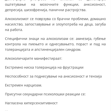
оштетување на мозочните функции, анксиозност,
депресија, шизофренија, панични растројства.
Алкохолизмот се поврзува со брачни проблеми, домашно
насилство, запоставување и злоупотреба на деца, загуба
на работа.
Специфични знаци на алкохолизам се: амнезија, губење
контрола на пиењето и однесувањето, пораст и пад на
толеранцијата и апстиненцијален синдром.
Алкохоличарите манифестираат:
Екстремно ниска толеранција на фрустрации
Неспособност за поднесување на анксиозност и тензија
Екстремен нарцизам.
Присутни секундарни психолошки реакции се:
Нагласена хиперсензитивност