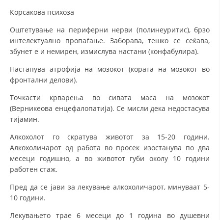
Корсакова психоза
Оштетување на периферни нерви (полинеуритис), брзо
интелектуално пропаѓање. Заборава, тешко се сеќава,
збунет е и немирен, измислува настани (конфабулира).
Настапува атрофија на мозокот (кората на мозокот во
фронтални делови).
Точкасти крварења во сивата маса на мозокот
(Верникеова енцефалопатија). Се мисли дека недостасува
тијамин.
Алкохолот го скратува животот за 15-20 години.
Алкохоличарот од работа во просек изостанува по два
месеци годишно, а во животот губи околу 10 години
работен стаж.
Пред да се јави за лекување алкохоличарот, минуваат 5-
10 години.
Лекувањето трае 6 месеци до 1 година во душевни