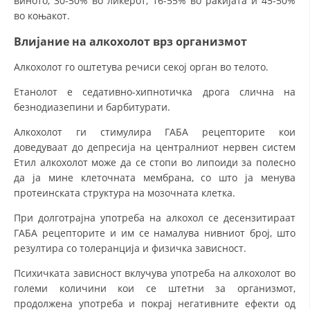
виното, 30-50% во ликерот, 16-55% во ракијата и 45-50%
во коњакот.
Влијание на алкохолот врз организмот
Алкохолот го оштетува речиси секој орган во телото.
Етанолот е седативно-хипнотичка дрога слична на
безнодиазепини и барбитурати.
Алкохолот ги стимулира ГАБА рецепторите кои
доведуваат до депресија на централниот нервен систем
Етил алкохолот може да се стопи во липоиди за полесно
да ја мине клеточната мембрана, со што ја менува
протеинската структура на мозочната клетка.
При долготрајна употреба на алкохол се десензитираат
ГАБА рецепторите и им се намалува нивниот број, што
резултира со толеранција и физичка зависност.
Психичката зависност вклучува употреба на алкохолот во
големи количини кои се штетни за организмот,
продолжена употреба и покрај негативните ефекти од