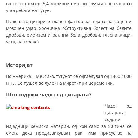
во светот имало 5,4 милиони смртни случаи поврзани со
употребата на тутун.
Пушењето цигари е главен фактор за појава на срцев и
мозочен удар, хронична обструктивна болест на белите
дробови, емфизем и рак (на бели дробови, гласни жици,
уста, панкреас).
Историјат
Во Америка – Мексико, тутунот се одгледувал од 1400-1000
ПНЕ. Се пушел во луле (на мирот) при церемонии.
Што содржи чадот од цигарата?
Чадот од
цигарата
содржи
илјадници хемиски материи, од кои само за 50-тина се
смета дека предизвикуваат рак. Има присуство на