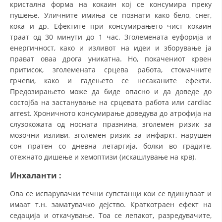
кристална форма на кокаин кој се консумира преку
пушење. Уличните имиња се познати како бело, снег,
кока и др. Ефектите при консумирањето чист кокаин
траат од 30 минути до 1 час. Зголемената еуфорија и
енергичност, како и изливот на идеи и зборување ја
прават оваа дрога уникатна. Но, покачениот крвен
притисок, зголемената срцева работа, стомачните
грчеви, како и гадењето се несаканите ефекти.
Предозирањето може да биде опасно и да доведе до
состојба на застанување на срцевата работа или cardiac
arrest. Хроничното консумирање доведува до атрофија на
слузокожата од носната празнина, зголемен ризик за
мозочни изливи, зголемен ризик за инфаркт, нарушен
сон пратен со дневна летаргија, болки во градите,
отежнато дишење и хемоптизи (искашлување на крв).
Инхаланти
:
Ова се испарувачки течни супстанци кои се вдишуваат и
имаат т.н. заматувачко дејство. Краткотраен ефект на
седација и откачување. Тоа се лепакот, разредувачите,