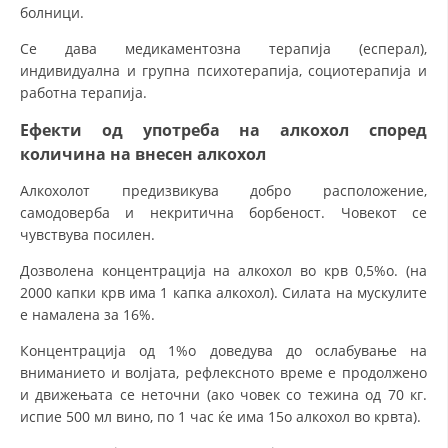
болници.
Се дава медикаментозна терапија (есперал),
индивидуална и групна психотерапија, социотерапија и
работна терапија.
Ефекти од употреба на алкохол според
количина на внесен алкохол
Алкохолот предизвикува добро расположение,
самодоверба и некритична борбеност. Човекот се
чувствува посилен.
Дозволена концентрација на алкохол во крв 0,5%о. (на
2000 капки крв има 1 капка алкохол). Силата на мускулите
е намалена за 16%.
Концентрација од 1%о доведува до ослабување на
вниманието и волјата, рефлексното време е продолжено
и движењата се неточни (ако човек со тежина од 70 кг.
испие 500 мл вино, по 1 час ќе има 15о алкохол во крвта).