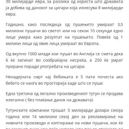
30 милијарди евра, за разлика од користа што државата
ја добива од данокот за цигари која изнесува 8 милијарди
евра.
Годишно, како последица од пушењето умираат 3,5
милиони пушачи во светот или на секои 10 секунди едно
лице умира како резултат на пушењето. Повеќе од 1
милион лица од овие лица умираат во Европа.
Од вкупно 1000 млади кои пушат во Англија се смета дека
6 ќе загинат во сообраќајна несреќа, а 250 ќе умрат
прерано поради употребата на цигари.
Ненадејната смрт кај бебињата е 5 пати почеста ако
бебето се наоѓа во просторија каде што се пуши
Една третина од легално произведениот тутун се продава
илегално ( без плаќање данок на државата).
Тутунските компании трошат 5 милијарди долари секоја
година или 14 милиони секој ден за рекламирање на
нивните производи и коптирање на нови пушачи, кои ќе