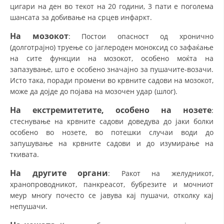
цигари на ден во текот на 20 години, 3 пати е поголема
шансата за добивање на срцев инфаркт.
На мозокот
: Постои опасност од хронично
(долготрајно) труење со јаглероден моноксид со зафаќање
на сите функции на мозокот, особено моќта на
запазување, што е особено значајно за пушачите-возачи.
Исто така, поради промени во крвните садови на мозокот,
може да дојде до појава на мозочен удар (шлог).
На екстремитетите, особено на нозете
:
стеснување на крвните садови доведува до јаки болки
особено во нозете, во потешки случаи води до
запушување на крвните садови и до изумирање на
ткивата.
На другите органи
: Ракот на желудникот,
хранопроводникот, панкреасот, бубрезите и мочниот
меур многу почесто се јавува кај пушачи, отколку кај
непушачи.