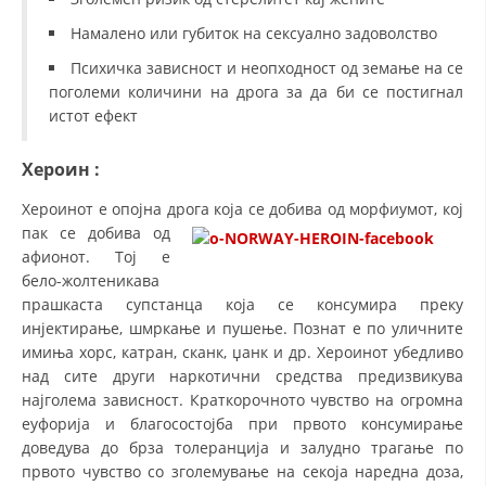
Намалено или губиток на сексуално задоволство
МЕЃУНАРОДНА СОРАБОТКА
Психичка зависност и неопходност од земање на се
ДОГОВОРИ
поголеми количини на дрога за да би се постигнал
истот ефект
ЗНАЧЕЊЕ НА СЛУЖБАТА ЗА БАРАЊЕ
ФОРМУЛАРИ ЗА БАРАЊА
Хероин
:
ЗДРАВСТВЕНО ПРЕВЕНТИВНА ДЕЈНОСТ
Хероинот е опојна дрога која се добива од морфиумот, кој
пак се добива
од
ПРВА ПОМОШ
афионот. Тој е
бело-жолтеникава
КРВОДАРИТЕЛСТВО
прашкаста супстанца која се консумира преку
ИНФОРМАЦИИ ЗА БОЛЕСТИ
инјектирање, шмркање и пушење. Познат е по уличните
имиња хорс, катран, сканк, џанк и др. Хероинот убедливо
МЕНАЏМЕНТ НА ВОЛОНТЕРИ
над сите други наркотични средства предизвикува
најголема зависност. Краткорочното чувство на огромна
еуфорија и благосостојба при првото консумирање
доведува до брза толеранција и залудно трагање по
ЗА НАС
првото чувство со зголемување на секоја наредна доза,