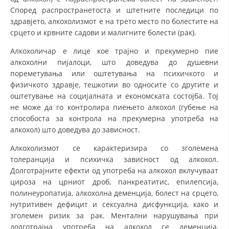
Според распространетоста и штетните последици по
здравјето, алкохолизмот е на трето место по болестите на
срцето и крвните садови и малигните болести (рак).
Алкохоличар е лице кое трајно и прекумерно пие
алкохолни пијалоци, што доведува до душевни
пореметувања или оштетувања на психичкото и
физичкото здравје, тешкотии во односите со другите и
оштетување на социјалната и економската состојба. Тој
не може да го контролира пиењето алкохол (губење на
способоста за контрола на прекумерна употреба на
алкохол) што доведува до зависност.
Алкохолизмот се карактеризира со зголемена
толеранција и психичка зависност од алкохол.
Долготрајните ефекти од употреба на алкохол вклучуваат
цироза на црниот дроб, панкреатитис, епилепсија,
полинеуропатија, алкохолна деменција, болест на срцето,
нутритивен дефицит и сексуална дисфункција, како и
зголемен ризик за рак. Ментални нарушувања при
долготрајна употреба на алкохол се деменција,