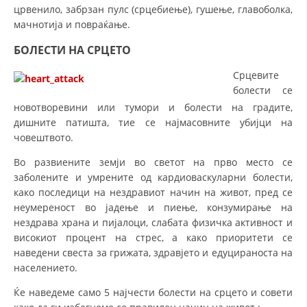
црвенило, забрзан пулс (срцебиење), гушење, главоболка,
мачнотија и повраќање.
БОЛЕСТИ НА СРЦЕТО
Срцевите
болести се
новотворевини или тумори и болести на градите,
дишните патишта, тие се најмасовните убијци на
човештвото.
Во развиените земји во светот на прво место се
заболените и умрените од кардиоваскуларни болести,
како последици на нездравиот начин на живот, пред се
неумереност во јадење и пиење, конзумирање на
нездрава храна и пијалоци, слабата физичка активност и
високиот процент на стрес, а како приоритети се
наведени свеста за грижата, здравјето и едуцираноста на
населението.
Ќе наведеме само 5 најчести болести на срцето и совети