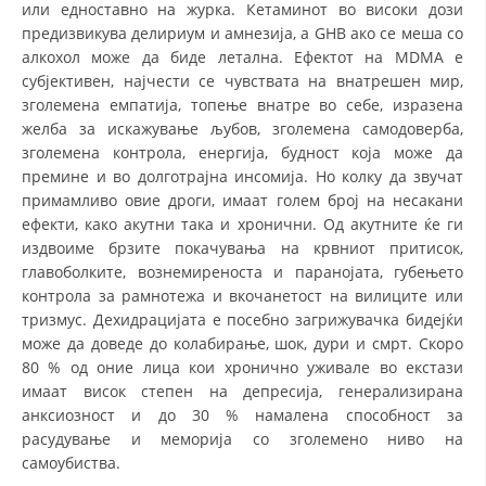
или едноставно на журка. Кетаминот во високи дози
предизвикува делириум и амнезија, а GHB ако се меша со
алкохол може да биде летална. Ефектот на MDMA е
субјективен, најчести се чувствата на внатрешен мир,
зголемена емпатија, топење внатре во себе, изразена
желба за искажување љубов, зголемена самодоверба,
зголемена контрола, енергија, будност која може да
премине и во долготрајна инсомија. Но колку да звучат
примамливо овие дроги, имаат голем број на несакани
ефекти, како акутни така и хронични. Од акутните ќе ги
издвоиме брзите покачувања на крвниот притисок,
главоболките, вознемиреноста и паранојата, губењето
контрола за рамнотежа и вкочанетост на вилиците или
тризмус. Дехидрацијата е посебно загрижувачка бидејќи
може да доведе до колабирање, шок, дури и смрт. Скоро
80 % од оние лица кои хронично уживале во екстази
имаат висок степен на депресија, генерализирана
анксиозност и до 30 % намалена способност за
расудување и меморија со зголемено ниво на
самоубиства.