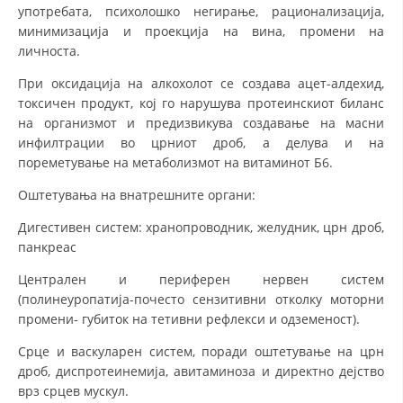
употребата, психолошко негирање, рационализација,
минимизација и проекција на вина, промени на
личноста.
При оксидација на алкохолот се создава ацет-алдехид,
токсичен продукт, кој го нарушува протеинскиот биланс
на организмот и предизвикува создавање на масни
инфилтрации во црниот дроб, а делува и на
пореметување на метаболизмот на витаминот Б6.
Оштетувања на внатрешните органи:
Дигестивен систем: хранопроводник, желудник, црн дроб,
панкреас
Централен и периферен нервен систем
(полинеуропатија-почесто сензитивни отколку моторни
промени- губиток на тетивни рефлекси и одземеност).
Срце и васкуларен систем, поради оштетување на црн
дроб, диспротеинемија, авитаминоза и директно дејство
врз срцев мускул.