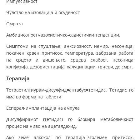
Импулсивност
Чувство на изолација и осуденост
Омраза
Амбициозностмазохистичко-садистички тенденции.
Симптоми на спуштање: анксиозност, немир, несоница,
покачен крвен притисок, температура, забрзана работа
на срцето и дишењето, срцева слабост, несоница
конфузија, дезориентација, халуцинации, грчеви, до смрт.
Терапија
Тетраетилтиурам-дисулфид=антабус=тетидис. Тетидис го
има во форма на таблети
Есперал-имплантација на ампула
Дисулфирамот (тетидис) го блокира метаболичкиот
процес на ниво на ацеталдехид.
Ако земе алкохол по терапија=зголемен притисок,