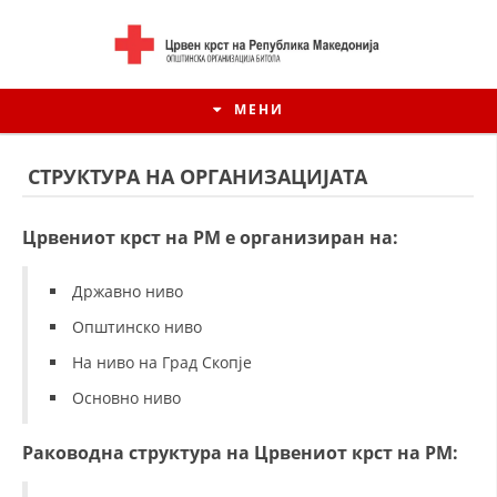
МЕНИ
СТРУКТУРА НА ОРГАНИЗАЦИЈАТА
Црвениот крст на РМ е организиран на:
Државно ниво
Општинско ниво
На ниво на Град Скопје
Основно ниво
ИСТОРИЈАТ НА ЦКРМ
Раководна структура на Црвениот крст на РМ:
ИСТОРИЈАТ НА ДВИЖЕЊЕТО