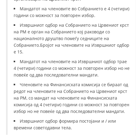
Мандатот на членовите во Собранието е 4 (четири)
ДИСЕМИНАЦИЈА
години со можност за повторен избор.
MЕЃУНАРОДНО ХУМАНИТАРНО ПРАВО
Извршниот одбор на Собранието на Црвениот крст
на РМ е орган на Собранието кој раководи со
ПРОМОЦИЈА НА ХУМАНИ ВРЕДНОСТИ
националното друштво помеѓу седниците на
УПОТРЕБА И ЗАШТИТА НА АМБЛЕМОТ
Собранието.Бројот на членовите на Извршниот одбор
е 15.
СОЦИЈАЛНО ХУМАНИТАРНА ДЕЈНОСТ
Мандатот на членовите на Извршниот одбор трае
КАКО ДА ДОНИРАТЕ
4 (четири) години со можност за повторен избор но не
повеќе од два последователни мандати.
ПОДГОТВЕНОСТ И ДЕЈСТВО ПРИ КАТАСТРОФИ
Членовите на Финансиската комисија се бираат од
ТИМОВИ НА ООЦК
редот на членовите на Собранието на Црвениот крст
на РМ, со мандат на членовите на Финансиската
СПАСИТЕЛНА СТАНИЦА ВОДНО
комисија од 4 (четири) години со можност за повторен
избор но не повеќе од два последователни мандати.
ПРОЕКТИ – ПОДГОТВЕНОСТ И ДЕЈСТВУВАЊЕ ПРИ КАТАСТРОФИ
Извршниот одбор формира постојани и / или
ОДНОСИ СО ЈАВНОСТ
времени советодавни тела.
ИСТРАЖУВАЊЕ НА ЈАВНО МИСЛЕЊЕ