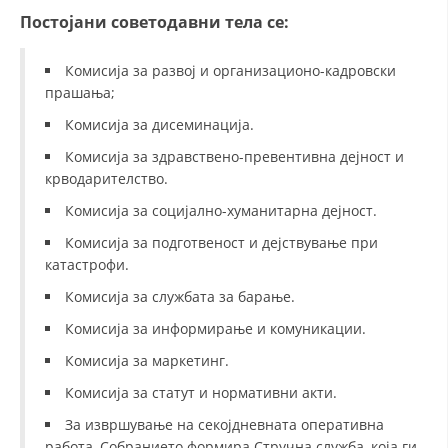
Постојани советодавни тела се:
МЕЃУНАРОДНА СОРАБОТКА
Комисија за развој и организационо-кадровски
ДОГОВОРИ
прашања;
ЗНАЧЕЊЕ НА СЛУЖБАТА ЗА БАРАЊЕ
Комисија за дисеминација.
ФОРМУЛАРИ ЗА БАРАЊА
Комисија за здравствено-превентивна дејност и
крводарителство.
ЗДРАВСТВЕНО ПРЕВЕНТИВНА ДЕЈНОСТ
Комисија за социјално-хуманитарна дејност.
ПРВА ПОМОШ
Комисија за подготвеност и дејствување при
КРВОДАРИТЕЛСТВО
катастрофи.
Комисија за службата за барање.
ИНФОРМАЦИИ ЗА БОЛЕСТИ
Комисија за информирање и комуникации.
МЕНАЏМЕНТ НА ВОЛОНТЕРИ
Комисија за маркетинг.
Комисија за статут и нормативни акти.
ЗА НАС
За извршување на секојдневната оперативна
работа, Собранието формира Стручна служба, која ги