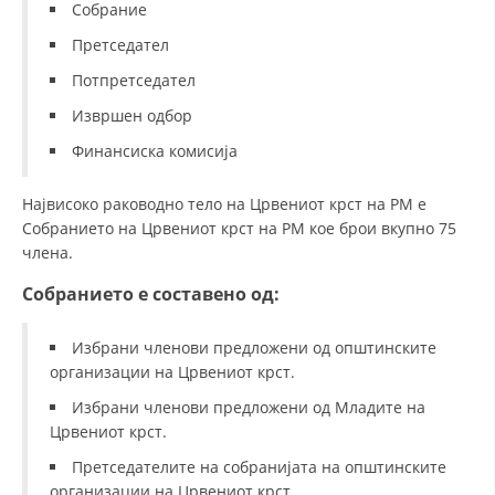
СТРУКТУРА НА ОРГАНИЗАЦИЈАТА
Собрание
Претседател
КОНТАКТ ИНФОРМАЦИИ
Потпретседател
ЧЛЕНСТВО ВО ПРОФЕСИОНАЛНИ ТЕЛА
Извршен одбор
Финансиска комисија
ЗАКОН ЗА ЦКРМ
Највисоко раководно тело на Црвениот крст на РМ е
СТАТУТ НА ЦКРМ
Собранието на Црвениот крст на РМ кое брои вкупно 75
члена.
Собранието е составено од:
Избрани членови предложени од општинските
ОРГАНИЗАЦИЈА И РАЗВОЈ
организации на Црвениот крст.
РАКОВОДЕН ОДБОР
Избрани членови предложени од Младите на
Црвениот крст.
СОБРАНИЕ
Претседателите на собранијата на општинските
СТРУКТУРА И ОРГАНИЗАЦИОНА ПОСТАВЕНОСТ
организации на Црвениот крст.