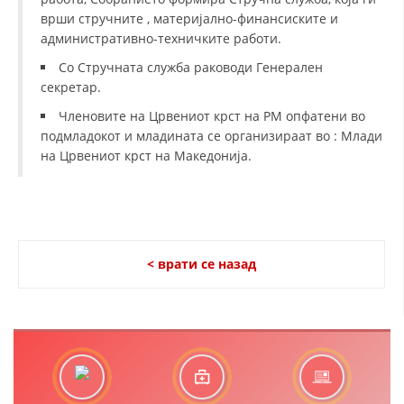
ДЕЈСТВУВАЊЕ
врши стручните , материјално-финансиските и
административно-техничките работи.
Со Стручната служба раководи Генерален
секретар.
Членовите на Црвениот крст на РМ опфатени во
ПРИРАЧНИЦИ
подмладокот и младината се организираат во : Млади
СТРАТЕГИИ
на Црвениот крст на Македонија.
ЕДУКАТИВНО ИНФОРМАТИВНИ МАТЕРИЈАЛИ
БРОШУРИ
ПОСТЕРИ
< врати се назад
ПРЕЗЕНТАЦИИ