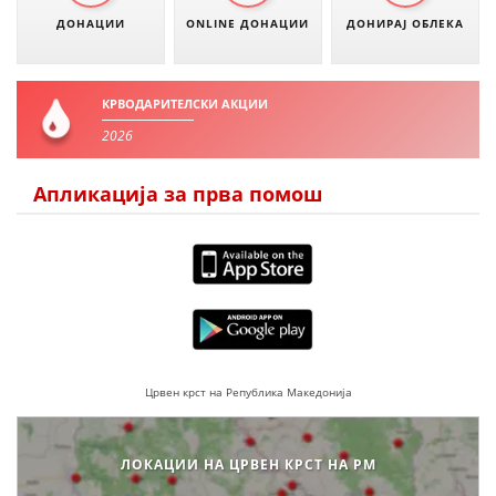
ДОНАЦИИ
ONLINE ДОНАЦИИ
ДОНИРАЈ ОБЛЕКА
МЕЃУНАРОДНА СОРАБОТКА
ДОГОВОРИ
КРВОДАРИТЕЛСКИ АКЦИИ
ЗНАЧЕЊЕ НА СЛУЖБАТА ЗА БАРАЊЕ
2026
ФОРМУЛАРИ ЗА БАРАЊА
Апликација за прва помош
ЗДРАВСТВЕНО ПРЕВЕНТИВНА ДЕЈНОСТ
ПРВА ПОМОШ
КРВОДАРИТЕЛСТВО
ИНФОРМАЦИИ ЗА БОЛЕСТИ
МЕНАЏМЕНТ НА ВОЛОНТЕРИ
Црвен крст на Република Македонија
ЗА НАС
ЛОКАЦИИ НА ЦРВЕН КРСТ НА РМ