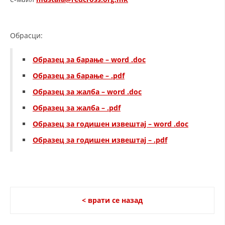
СТРУКТУРА НА ОРГАНИЗАЦИЈАТА
КОНТАКТ ИНФОРМАЦИИ
Обрасци:
ЧЛЕНСТВО ВО ПРОФЕСИОНАЛНИ ТЕЛА
Образец за барање – word .doc
Образец за барање – .pdf
ЗАКОН ЗА ЦКРМ
Образец за жалба – word .doc
СТАТУТ НА ЦКРМ
Образец за жалба – .pdf
Образец за годишен извештај – word .doc
Образец за годишен извештај – .pdf
ОРГАНИЗАЦИЈА И РАЗВОЈ
РАКОВОДЕН ОДБОР
< врати се назад
СОБРАНИЕ
СТРУКТУРА И ОРГАНИЗАЦИОНА ПОСТАВЕНОСТ