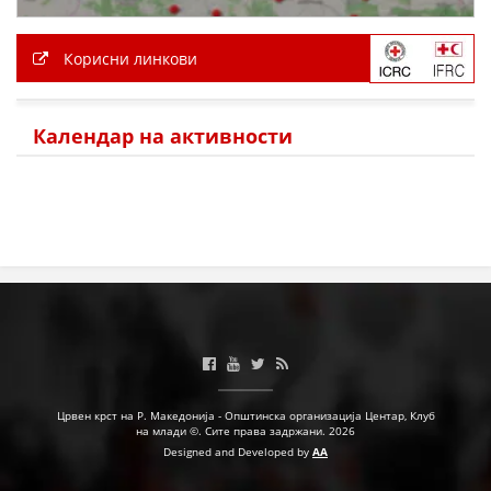
ДЕЈСТВУВАЊЕ
Корисни линкови
Календар на активности
ПРИРАЧНИЦИ
СТРАТЕГИИ
ЕДУКАТИВНО ИНФОРМАТИВНИ МАТЕРИЈАЛИ
БРОШУРИ
ПОСТЕРИ
ПРЕЗЕНТАЦИИ
Црвен крст на Р. Македонија - Општинска организација Центар, Клуб
на млади ©. Сите права задржани. 2026
Designed and Developed by
AA