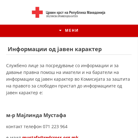
МЕНИ
Информации од јавен карактер
Службено лице за посредување со информации и за
давање правна помош на иматели и на баратели на
информации од јавен карактер во Комисијата за заштита
на правото за слободен пристап до информациите од
јавен карактер е:
м-р Мајлинда Мустафа
ИСТОРИЈАТ НА ЦКРМ
контакт телефон 071 223 964
ИСТОРИЈАТ НА ДВИЖЕЊЕТО
е-маил
mustafa@redcross.org.mk