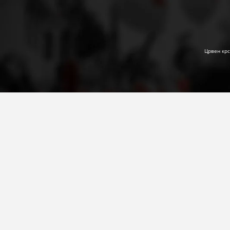
Црвен крс