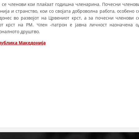
 се членови кои плаќаат годишна членарина. Почесни членов
ДИСЕМИНАЦИЈА
ија и странство, кои со својата доброволна работа, особено с
онес во развојот на Црвениот крст, а за почесни членови с
MЕЃУНАРОДНО ХУМАНИТАРНО ПРАВО
т крст на РМ. Член -патрон е јавна личност назначена о
ионалното друштво.
ПРОМОЦИЈА НА ХУМАНИ ВРЕДНОСТИ
епублика Македонија
УПОТРЕБА И ЗАШТИТА НА АМБЛЕМОТ
СОЦИЈАЛНО ХУМАНИТАРНА ДЕЈНОСТ
КАКО ДА ДОНИРАТЕ
ПОДГОТВЕНОСТ И ДЕЈСТВО ПРИ КАТАСТРОФИ
ТИМОВИ НА ООЦК
СПАСИТЕЛНА СТАНИЦА ВОДНО
ПРОЕКТИ – ПОДГОТВЕНОСТ И ДЕЈСТВУВАЊЕ ПРИ КАТАСТРОФИ
ОДНОСИ СО ЈАВНОСТ
ИСТРАЖУВАЊЕ НА ЈАВНО МИСЛЕЊЕ