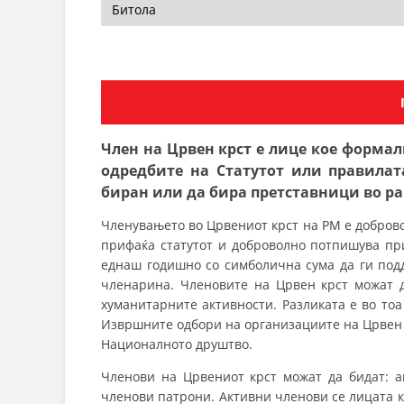
Член на Црвен крст е лице кое формал
одредбите на Статутот или правила
биран или да бира претставници во ра
Членувањето во Црвениот крст на РМ е добровол
прифаќа статутот и доброволно потпишува при
еднаш годишно со симболична сума да ги под
членарина. Членовите на Црвен крст можат 
хуманитарните активности. Разликата е во тоа
Извршните одбори на организациите на Црвен к
Националното друштво.
Членови на Црвениот крст можат да бидат: а
членови патрони. Активни членови се лицата к