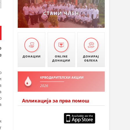
СТАНИ ЧЛЕН
о
е
ДОНАЦИИ
ONLINE
ДОНИРАЈ
ДОНАЦИИ
ОБЛЕКА
о
КРВОДАРИТЕЛСКИ АКЦИИ
и
а
2026
а
о
Апликација за прва помош
а
и
т