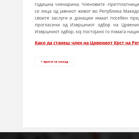
годишна членарина. Членовите -претплатници
се лица од јавниот живот во Република Македон
своите заслуги и донации имаат посебен прид
прогласени од Извршниот одбор на Црвенио
Извршниот одбор, кој постојано го помага нац
Како да станеш член на Црвениот Крст на Р
< врати се назад