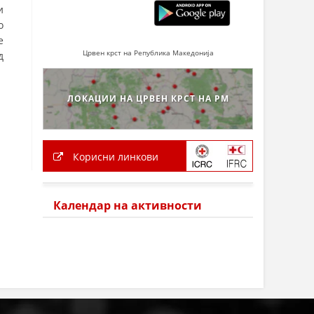
и
о
е
Црвен крст на Република Македонија
д
ЛОКАЦИИ НА ЦРВЕН КРСТ НА РМ
Корисни линкови
Календар на активности