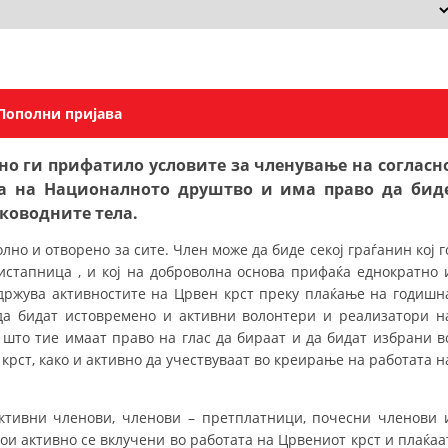
СТРУКТУРА НА ОРГАНИЗАЦИЈАТА
КОНТАКТ ИНФОРМАЦИИ
ЧЛЕНСТВО ВО ПРОФЕСИОНАЛНИ ТЕЛА
но ги прифатило условите за членување на согласн
ЗАКОН ЗА ЦКРМ
та на Националното друштво и има право да бид
СТАТУТ НА ЦКРМ
ководните тела.
но и отворено за сите. Член може да биде секој граѓанин кој г
стапница , и кој на доброволна основа прифаќа еднократно 
држува активностите на Црвен крст преку плаќање на годишн
да бидат истовремено и активни волонтери и реализатори н
ОРГАНИЗАЦИЈА И РАЗВОЈ
 што тие имаат право на глас да бираат и да бидат избрани в
рст, како и активно да учествуваат во креирање на работата н
РАКОВОДЕН ОДБОР
СОБРАНИЕ
ктивни членови, членови – претплатници, почесни членови 
ои активно се вклучени во работата на Црвениот крст и плаќаа
СТРУКТУРА И ОРГАНИЗАЦИОНА ПОСТАВЕНОСТ