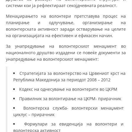
системи кои ја рефлектираат секојдневната реалност.
ДИСЕМИНАЦИЈА
Менаџирањето на волонтери претставува процес на
MЕЃУНАРОДНО ХУМАНИТАРНО ПРАВО
планирање и одлучување, организирање на
волонтерската активност заради остварување на целите
ПРОМОЦИЈА НА ХУМАНИ ВРЕДНОСТИ
на организацијата на ефективен и ефикасен начин.
УПОТРЕБА И ЗАШТИТА НА АМБЛЕМОТ
За унапредување на волонтерскиот менаџмент во
националното друштво издадени се повеќе документи за
СОЦИЈАЛНО ХУМАНИТАРНА ДЕЈНОСТ
унапредување на волонтерскиот менаџмент:
КАКО ДА ДОНИРАТЕ
Стратегијата за волонтерство на Црвениот крст на
ПОДГОТВЕНОСТ И ДЕЈСТВО ПРИ КАТАСТРОФИ
Република Македонија за периодот 2008 – 2012
ТИМОВИ НА ООЦК
Кодекс на однесување на волонтерите во ЦКРМ
СПАСИТЕЛНА СТАНИЦА ВОДНО
Правилник за волонтирање на ЦКРМ- прирачник
ПРОЕКТИ – ПОДГОТВЕНОСТ И ДЕЈСТВУВАЊЕ ПРИ КАТАСТРОФИ
Волонтерска служба- волонтерски менаџмент
циклус – прирачник
ОДНОСИ СО ЈАВНОСТ
Формулари за евиденција на волонтери и
волонтерска активност
ИСТРАЖУВАЊЕ НА ЈАВНО МИСЛЕЊЕ