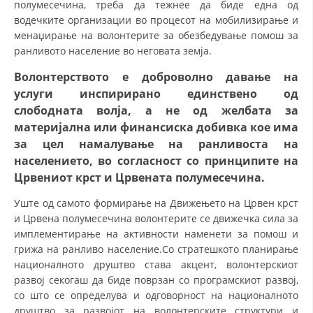
полумесечина, треба да тежнее да биде една од
СТРУКТУРА НА ОРГАНИЗАЦИЈАТА
водечките организации во процесот на мобилизирање и
КОНТАКТ ИНФОРМАЦИИ
менаџирање на волонтерите за обезбедување помош за
ранливото население во неговата земја.
ЧЛЕНСТВО ВО ПРОФЕСИОНАЛНИ ТЕЛА
Волонтерството е доброволно давање на
услуги инспирирано единствено од
слободната волја, а не од желбата за
ЗАКОН ЗА ЦКРМ
материјална или финансиска добивка кое има
за цел намалување на ранливоста на
СТАТУТ НА ЦКРМ
населението, во согласност со принципите на
Црвениот крст и Црвената полумесечина.
Уште од самото формирање на Движењето на Црвен крст
и Црвена полумесечина волонтерите се движечка сила за
ОРГАНИЗАЦИЈА И РАЗВОЈ
имплементирање на активности наменети за помош и
грижа на ранливо население.Со стратешкото планирање
РАКОВОДЕН ОДБОР
националното друштво става акцент, волонтерскиот
развој секогаш да биде поврзан со програмскиот развој,
СОБРАНИЕ
со што се определува и одговорност на националното
СТРУКТУРА И ОРГАНИЗАЦИОНА ПОСТАВЕНОСТ
друштво за развојот на волонтерските структури и