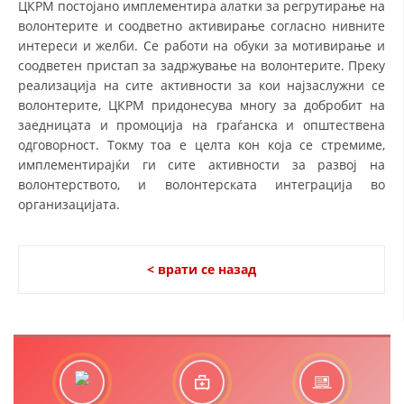
ЦКРМ постојано имплементира алатки за регрутирање на
ДЕЈСТВУВАЊЕ
волонтерите и соодветно активирање согласно нивните
интереси и желби. Се работи на обуки за мотивирање и
соодветен пристап за задржување на волонтерите. Преку
реализација на сите активности за кои најзаслужни се
волонтерите, ЦКРМ придонесува многу за добробит на
ПРИРАЧНИЦИ
заедницата и промоција на граѓанска и општествена
одговорност. Токму тоа е целта кон која се стремиме,
СТРАТЕГИИ
имплементирајќи ги сите активности за развој на
волонтерството, и волонтерската интеграција во
ЕДУКАТИВНО ИНФОРМАТИВНИ МАТЕРИЈАЛИ
организацијата.
БРОШУРИ
ПОСТЕРИ
< врати се назад
ПРЕЗЕНТАЦИИ