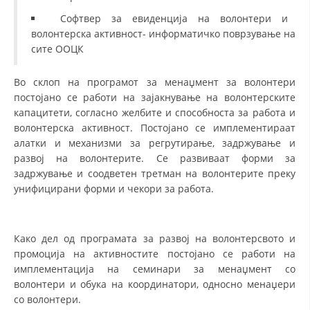
Софтвер за евиденција на волонтери и
МЕЃУНАРОДНА СОРАБОТКА
волонтерска активност- информатичко поврзување на
сите ООЦК
ДОГОВОРИ
ЗНАЧЕЊЕ НА СЛУЖБАТА ЗА БАРАЊЕ
Во склоп на програмот за менаџмент за волонтери
постојано се работи на зајакнување на волонтерските
ФОРМУЛАРИ ЗА БАРАЊА
капацитети, согласно желбите и способноста за работа и
волонтерска активност. Постојано се имплементираат
ЗДРАВСТВЕНО ПРЕВЕНТИВНА ДЕЈНОСТ
алатки и механизми за регрутирање, задржување и
ПРВА ПОМОШ
развој на волонтерите. Се развиваат форми за
задржување и соодветен третман на волонтерите преку
КРВОДАРИТЕЛСТВО
унифицирани форми и чекори за работа.
ИНФОРМАЦИИ ЗА БОЛЕСТИ
МЕНАЏМЕНТ НА ВОЛОНТЕРИ
Како дел од програмата за развој на волонтерсвото и
промоција на активностите постојано се работи на
имплементација на семинари за менаџмент со
волонтери и обука на координатори, односно менаџери
ЗА НАС
со волонтери.