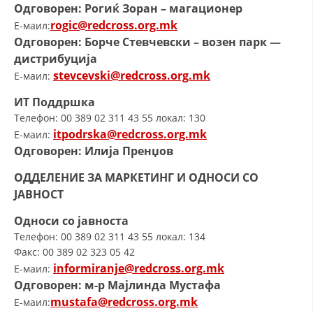
Одговорен: Рогиќ Зоран – магациoнер
rogic@redcross.org.mk
E-маил:
Одговорен: Борче Стевчевски – возен парк —
дистрибуција
stevcevski@redcross.org.mk
E-маил:
ИТ Поддршка
Телефон: 00 389 02 311 43 55 локал: 130
itpodrska@redcross.org.mk
E-маил:
Одговорен: Илија Пренџов
ОДДЕЛЕНИЕ ЗА МАРКЕТИНГ И ОДНОСИ СО
ЈАВНОСТ
Односи со јавноста
Телефон: 00 389 02 311 43 55 локал: 134
Факс: 00 389 02 323 05 42
informiranje@redcross.org.mk
E-маил:
Одговорен: м-р Мајлинда Мустафа
mustafa@redcross.org.mk
E-маил: