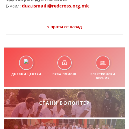
dua.ismaili@redcross.org.mk
E-маил:
< врати се назад
ДНЕВНИ ЦЕНТРИ
ПРВА ПОМОШ
ЕЛЕКТРОНСКИ
ВЕСНИК
СТАНИ ВОЛОНТЕР