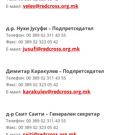
СТРУКТУРА НА ОРГАНИЗАЦИЈАТА
velev@redcross.org.mk
E-маил:
КОНТАКТ ИНФОРМАЦИИ
ЧЛЕНСТВО ВО ПРОФЕСИОНАЛНИ ТЕЛА
д-р. Нухи Јусуфи – Подпретседател
Телефон: 00 389 02 311 43 55
Факс: 00 389 02 323 05 42
jusufi@redcross.org.mk
E-маил:
ЗАКОН ЗА ЦКРМ
СТАТУТ НА ЦКРМ
Димитар Каракулев – Подпретседател
Телефон: 00 389 02 311 43 55
Факс: 00 389 02 323 05 42
karakulev@redcross.org.mk
E-маил:
ОРГАНИЗАЦИЈА И РАЗВОЈ
РАКОВОДЕН ОДБОР
д-р Саит Саити – Генерален секретар
Телефон: 00 389 02 311 43 55
СОБРАНИЕ
Факс: 00 389 02 323 05 42
СТРУКТУРА И ОРГАНИЗАЦИОНА ПОСТАВЕНОСТ
saiti@redcross.org.mk
E-маил: