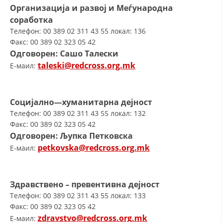
Организација и развој и Меѓународна
МЕЃУНАРОДНА СОРАБОТКА
соработка
Телефон: 00 389 02 311 43 55 локал: 136
ДОГОВОРИ
Факс: 00 389 02 323 05 42
Одговорен: Сашо Талески
ЗНАЧЕЊЕ НА СЛУЖБАТА ЗА БАРАЊЕ
taleski@redcross.org.mk
E-маил:
ФОРМУЛАРИ ЗА БАРАЊА
ЗДРАВСТВЕНО ПРЕВЕНТИВНА ДЕЈНОСТ
Социјално—хуманитарна дејност
ПРВА ПОМОШ
Телефон: 00 389 02 311 43 55 локал: 132
Факс: 00 389 02 323 05 42
КРВОДАРИТЕЛСТВО
Одговорен: Љупка Петковска
petkovska@redcross.org.mk
E-маил:
ИНФОРМАЦИИ ЗА БОЛЕСТИ
МЕНАЏМЕНТ НА ВОЛОНТЕРИ
Здравствено – превентивна дејност
Телефон: 00 389 02 311 43 55 локал: 133
Факс: 00 389 02 323 05 42
ЗА НАС
zdravstvo@redcross.org.mk
E-маил: