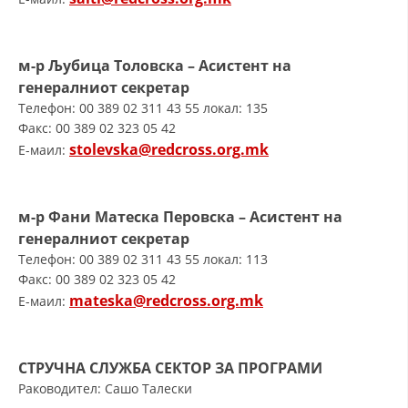
ДИСЕМИНАЦИЈА
MЕЃУНАРОДНО ХУМАНИТАРНО ПРАВО
м-р Љубица Толовска – Асистент на
генералниот секретар
ПРОМОЦИЈА НА ХУМАНИ ВРЕДНОСТИ
Телефон: 00 389 02 311 43 55 локал: 135
Факс: 00 389 02 323 05 42
УПОТРЕБА И ЗАШТИТА НА АМБЛЕМОТ
stolevska@redcross.org.mk
E-маил:
СОЦИЈАЛНО ХУМАНИТАРНА ДЕЈНОСТ
КАКО ДА ДОНИРАТЕ
м-р
Фани Матеска Перовска
– Асистент на
ПОДГОТВЕНОСТ И ДЕЈСТВО ПРИ КАТАСТРОФИ
генералниот секретар
Телефон: 00 389 02 311 43 55 локал: 113
ТИМОВИ НА ООЦК
Факс: 00 389 02 323 05 42
mateska@redcross.org.mk
E-маил:
СПАСИТЕЛНА СТАНИЦА ВОДНО
ПРОЕКТИ – ПОДГОТВЕНОСТ И ДЕЈСТВУВАЊЕ ПРИ КАТАСТРОФИ
СТРУЧНА СЛУЖБА
СЕКТОР ЗА ПРОГРАМИ
ОДНОСИ СО ЈАВНОСТ
Раководител: Сашо Талески
ИСТРАЖУВАЊЕ НА ЈАВНО МИСЛЕЊЕ