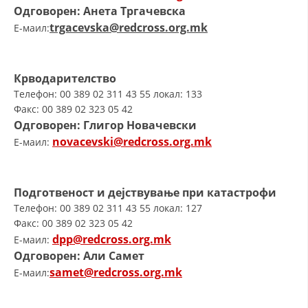
ДЕЈСТВУВАЊЕ
Одговорен: Aнета Тргачевска
trgacevska@redcross.org.mk
E-маил:
Крводарителство
ПРИРАЧНИЦИ
Телефон: 00 389 02 311 43 55 локал: 133
Факс: 00 389 02 323 05 42
СТРАТЕГИИ
Одговорен: Глигор Новачевски
novacevski@redcross.org.mk
E-маил:
ЕДУКАТИВНО ИНФОРМАТИВНИ МАТЕРИЈАЛИ
БРОШУРИ
Подготвеност и дејствување при катастрофи
ПОСТЕРИ
Телефон: 00 389 02 311 43 55 локал: 127
ПРЕЗЕНТАЦИИ
Факс: 00 389 02 323 05 42
dpp@redcross.org.mk
E-маил:
Одговорен: Али Самет
samet@redcross.org.mk
E-маил: