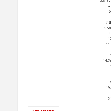
3.Мар
4
5
7.
8.А
9
1
11
14.Х
1
1
19
2
< врати се назад