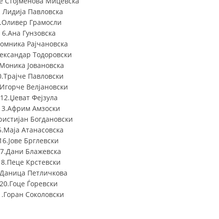
е Стојменова Мицевска
СТРУКТУРА НА ОРГАНИЗАЦИЈАТА
. Лидија Павловска
.Оливер Грамосли
КОНТАКТ ИНФОРМАЦИИ
6.Ана Гунзовска
ЧЛЕНСТВО ВО ПРОФЕСИОНАЛНИ ТЕЛА
Домника Рајчановска
лександар Тодоровски
.Моника Јовановска
0.Трајче Павловски
ЗАКОН ЗА ЦКРМ
.Игорче Велјановски
12.Џеват Фејзула
СТАТУТ НА ЦКРМ
13.Африм Амзоски
ристијан Богдановски
5.Маја Атанасовска
16.Јове Брглевски
7.Дани Блажевска
ОРГАНИЗАЦИЈА И РАЗВОЈ
18.Пеце Крстевски
.Даница Петличкова
РАКОВОДЕН ОДБОР
20.Гоце Ѓоревски
1.Горан Соколовски
СОБРАНИЕ
СТРУКТУРА И ОРГАНИЗАЦИОНА ПОСТАВЕНОСТ