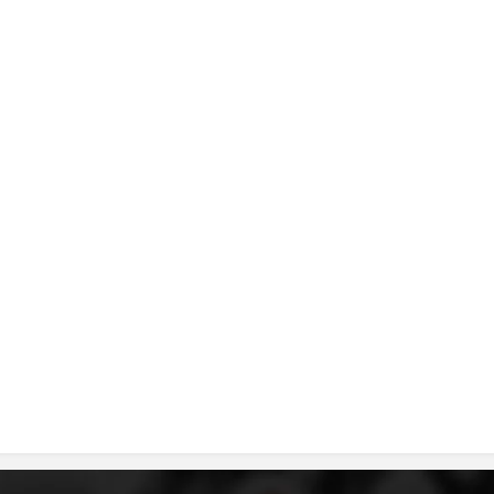
ДИСЕМИНАЦИЈА
MЕЃУНАРОДНО ХУМАНИТАРНО ПРАВО
ПРОМОЦИЈА НА ХУМАНИ ВРЕДНОСТИ
УПОТРЕБА И ЗАШТИТА НА АМБЛЕМОТ
СОЦИЈАЛНО ХУМАНИТАРНА ДЕЈНОСТ
КАКО ДА ДОНИРАТЕ
ПОДГОТВЕНОСТ И ДЕЈСТВО ПРИ КАТАСТРОФИ
ТИМОВИ НА ООЦК
СПАСИТЕЛНА СТАНИЦА ВОДНО
ПРОЕКТИ – ПОДГОТВЕНОСТ И ДЕЈСТВУВАЊЕ ПРИ КАТАСТРОФИ
ОДНОСИ СО ЈАВНОСТ
ИСТРАЖУВАЊЕ НА ЈАВНО МИСЛЕЊЕ