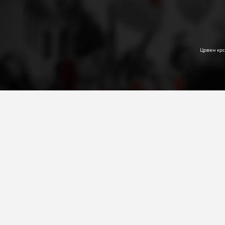
Црвен крс