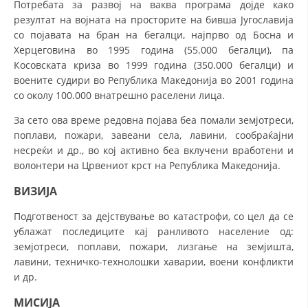
Потребата за развој на ваква програма дојде како
СТРУКТУРА НА ОРГАНИЗАЦИЈАТА
резултат на војната на просторите на бивша Југославија
КОНТАКТ ИНФОРМАЦИИ
со појавата на бран на бегалци, најпрво од Босна и
Херцеговина во 1995 година (55.000 бегалци), па
ЧЛЕНСТВО ВО ПРОФЕСИОНАЛНИ ТЕЛА
Косовската криза во 1999 година (350.000 бегалци) и
воените судири во Република Македонија во 2001 година
со околу 100.000 внатрешно раселени лица.
ЗАКОН ЗА ЦКРМ
За сето ова време редовна појава беа помали земјотреси,
поплави, пожари, завеани села, лавини, сообраќајни
СТАТУТ НА ЦКРМ
несреќи и др., во кој активно беа вклучени вработени и
волонтери на Црвениот крст на Република Македонија.
ВИЗИЈА
Подготвеност за дејствување во катастрофи, со цел да се
ОРГАНИЗАЦИЈА И РАЗВОЈ
ублажат последиците кај ранливото население од:
земјотреси, поплави, пожари, лизгање на земјишта,
РАКОВОДЕН ОДБОР
лавини, техничко-технолошки хаварии, воени конфликти
и др.
СОБРАНИЕ
МИСИЈА
СТРУКТУРА И ОРГАНИЗАЦИОНА ПОСТАВЕНОСТ