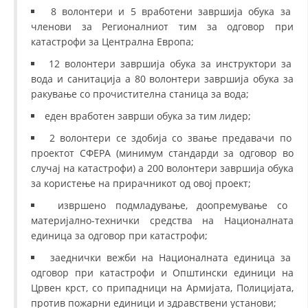
8 волонтери и 5 вработени завршија обука за
членови за Регионалниот тим за одговор при
катастрофи за Централна Европа;
12 волонтери завршија обука за инструктори за
вода и санитација а 80 волонтери завршија обука за
ракување со прочистителна станица за вода;
еден вработен заврши обука за тим лидер;
2 волонтери се здобија со звање предавачи по
проектот СФЕРА (минимум стандарди за одговор во
случај на катастрофи) а 200 волонтери завршија обука
за користење на прирачникот од овој проект;
извршено подмладување, доопремување со
материјално-технички средства на Националната
единица за одговор при катастрофи;
заеднички вежби на Националната единица за
одговор при катастрофи и Општински единици на
Црвен крст, со припадници на Армијата, Полицијата,
против пожарни единици и здравствени установи;