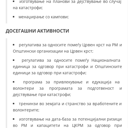
изготвување на планови за дејствување во случај
на катастрофи;
менаџирање со кампови;
ДОСЕГАШНИ АКТИВНОСТИ
регулатива за односите помеѓу Црвен крст на РМ и
Општински организации на Црвен крст;
регулатива за односите помеѓу Националната
единица за одговор при катастрофи и Општинските
единици за одговор при катастрофи;
програма за привлекување и едукација на
волонтери за програмата за подготвеност и
дејствување при катастрофи;
тренинзи во земјата и странство за вработените и
волонтерите;
изготвување на дата-база за потенцијални ризици
во РМ и капацитети на ЦКРМ за одговор при