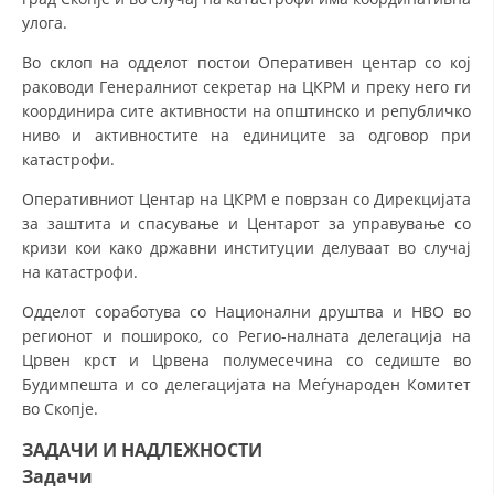
улога.
МЕЃУНАРОДНА СОРАБОТКА
Во склоп на одделот постои Оперативен центар со кој
ДОГОВОРИ
раководи Генералниот секретар на ЦКРМ и преку него ги
координира сите активности на општинско и републичко
ЗНАЧЕЊЕ НА СЛУЖБАТА ЗА БАРАЊЕ
ниво и активностите на единиците за одговор при
катастрофи.
ФОРМУЛАРИ ЗА БАРАЊА
Оперативниот Центар на ЦКРМ е поврзан со Дирекцијата
ЗДРАВСТВЕНО ПРЕВЕНТИВНА ДЕЈНОСТ
за заштита и спасување и Центарот за управување со
кризи кои како државни институции делуваат во случај
ПРВА ПОМОШ
на катастрофи.
КРВОДАРИТЕЛСТВО
Одделот соработува со Национални друштва и НВО во
ИНФОРМАЦИИ ЗА БОЛЕСТИ
регионот и пошироко, со Регио-налната делегација на
Црвен крст и Црвена полумесечина со седиште во
МЕНАЏМЕНТ НА ВОЛОНТЕРИ
Будимпешта и со делегацијата на Меѓународен Комитет
во Скопје.
ЗАДАЧИ И НАДЛЕЖНОСТИ
ЗА НАС
Задачи