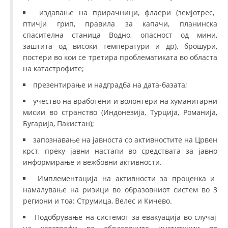
издавање на прирачници, флаери (земјотрес,
птичји грип, правила за капачи, планинска
спасителна станица Водно, опасност од мини,
заштита од високи температури и др), брошури,
постери во кои се третира проблематиката во областа
на катастрофите;
презентирање и надградба на дата-базата;
учество на вработени и волонтери на хуманитарни
мисии во странство (Индонезија, Турција, Романија,
Бугарија, Пакистан);
запознавање на јавноста со активностите на Црвен
крст, преку јавни настапи во средствата за јавно
информирање и вежбовни активности.
Имплементација на активности за проценка и
намалување на ризици во образовниот систем во 3
региони и тоа: Струмица, Велес и Кичево.
Подобрување на системот за евакуација во случај