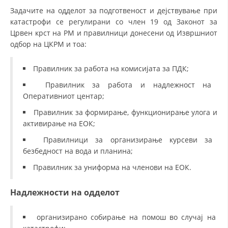
ДЕЈСТВУВАЊЕ
Задачите на одделот за подготвеност и дејствување при
катастрофи се регулирани со член 19 од Законот за
Црвен крст на РМ и правилници донесени од Извршниот
одбор на ЦКРМ и тоа:
ПРИРАЧНИЦИ
Правилник за работа на комисијата за ПДК;
Правилник за работа и надлежност на
СТРАТЕГИИ
Оперативниот центар;
ЕДУКАТИВНО ИНФОРМАТИВНИ МАТЕРИЈАЛИ
Правилник за формирање, функционирање улога и
активирање на ЕОК;
БРОШУРИ
Правилници за организирање курсеви за
ПОСТЕРИ
безбедност на вода и планина;
ПРЕЗЕНТАЦИИ
Правилник за униформа на членови на ЕОК.
Надлежности на одделот
организирано собирање на помош во случај на