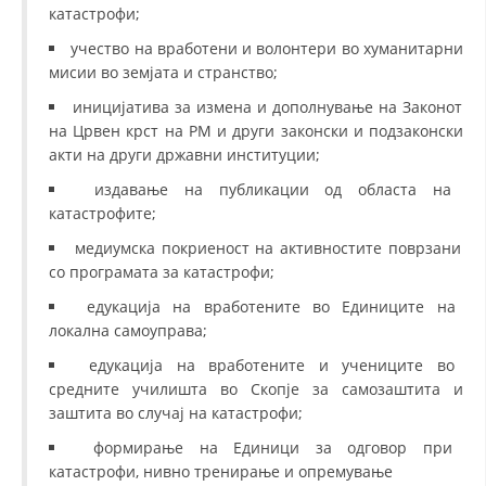
катастрофи;
учество на вработени и волонтери во хуманитарни
мисии во земјата и странство;
иницијатива за измена и дополнување на Законот
на Црвен крст на РМ и други законски и подзаконски
акти на други државни институции;
издавање на публикации од областа на
катастрофите;
медиумска покриеност на активностите поврзани
со програмата за катастрофи;
едукација на вработените во Единиците на
локална самоуправа;
едукација на вработените и учениците во
средните училишта во Скопје за самозаштита и
заштита во случај на катастрофи;
формирање на Единици за одговор при
катастрофи, нивно тренирање и опремување