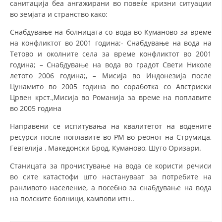
санитација беа ангажирани во повеќе кризни ситуации
во земјата и странство како:
Снабдување на болницата со вода во Куманово за време
на конфликтот во 2001 година;- Снабдување на вода на
Тетово и околните села за време конфликтот во 2001
година; – Снабдување на вода во градот Свети Николе
летото 2006 година;, – Мисија во Индонезија после
Цунамито во 2005 година во соработка со Австриски
Црвен крст.,Мисија во Романија за време на поплавите
во 2005 година
Направени се испитувања на квалитетот на водените
ресурси после поплавите во РМ во реонот на Струмица,
Гевгелија , Македонски Брод, Куманово, Шуто Оризари.
Станицата за прочистување на вода се користи речиси
во сите катастофи што настануваат за потребите на
ранливото население, а посебно за снабдување на вода
на полските болници, кампови итн..