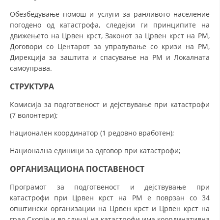
Обезбедување помош и услуги за ранливото население
ДИСЕМИНАЦИЈА
погодено од катастрофа, следејки ги принципите на
MЕЃУНАРОДНО ХУМАНИТАРНО ПРАВО
движењето на Црвен крст, Законот за Црвен крст на РМ,
Договори со Центарот за управување со кризи на РМ,
ПРОМОЦИЈА НА ХУМАНИ ВРЕДНОСТИ
Дирекција за заштита и спасување на РМ и Локалната
самоуправа.
УПОТРЕБА И ЗАШТИТА НА АМБЛЕМОТ
СТРУКТУРА
СОЦИЈАЛНО ХУМАНИТАРНА ДЕЈНОСТ
Комисија за подготвеност и дејствување при катастрофи
КАКО ДА ДОНИРАТЕ
(7 волонтери);
ПОДГОТВЕНОСТ И ДЕЈСТВО ПРИ КАТАСТРОФИ
Национален координатор (1 редовно вработен);
ТИМОВИ НА ООЦК
Национална единици за одговор при катастрофи;
СПАСИТЕЛНА СТАНИЦА ВОДНО
ОРГАНИЗАЦИОНА ПОСТАВЕНОСТ
ПРОЕКТИ – ПОДГОТВЕНОСТ И ДЕЈСТВУВАЊЕ ПРИ КАТАСТРОФИ
Програмот за подготвеност и дејствување при
катастрофи при Црвен крст на РМ е поврзан со 34
ОДНОСИ СО ЈАВНОСТ
општински организации на Црвен крст и Црвен крст на
ИСТРАЖУВАЊЕ НА ЈАВНО МИСЛЕЊЕ
град Скопје и во случај на катастрофи има координативна