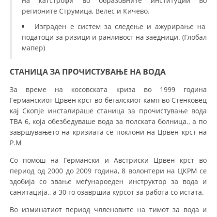
на катстрофи во образовните институции во
регионите Струмица, Велес и Кичево.
Изграден е систем за следење и ажурирање на
податоци за ризици и ранливост на заедници. (Глобал
мапер)
СТАНИЦА ЗА ПРОЧИСТУВАЊЕ НА ВОДА
За време на косовската криза во 1999 година
Германскиот Црвен крст во бегалскиот камп во Стенковец
кај Скопје инсталираше станица за прочистување вода
ТВА 6, која обезбедуваше вода за полската болница., а по
завршувањето на кризиата се поклони на Црвен крст на
Р.М
Со помош на Германски и Австриски Црвен крст во
период од 2000 до 2009 година, 8 волонтери на ЦКРМ се
здобија со звање меѓунароеден инструктор за вода и
санитација., а 30 го озавршиа курсот за работа со истата.
Во изминатиот период члленовите на тимот за вода и