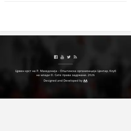
МЕЃУНАРОДНА СОРАБОТКА
ДОГОВОРИ
ЗНАЧЕЊЕ НА СЛУЖБАТА ЗА БАРАЊЕ
ФОРМУЛАРИ ЗА БАРАЊА
ЗДРАВСТВЕНО ПРЕВЕНТИВНА ДЕЈНОСТ
ПРВА ПОМОШ
Црвен крст на Р. Македонија - Општинска организација Центар, Клуб
на млади ©. Сите права задржани. 2026
КРВОДАРИТЕЛСТВО
Designed and Developed by
AA
ИНФОРМАЦИИ ЗА БОЛЕСТИ
МЕНАЏМЕНТ НА ВОЛОНТЕРИ
ЗА НАС