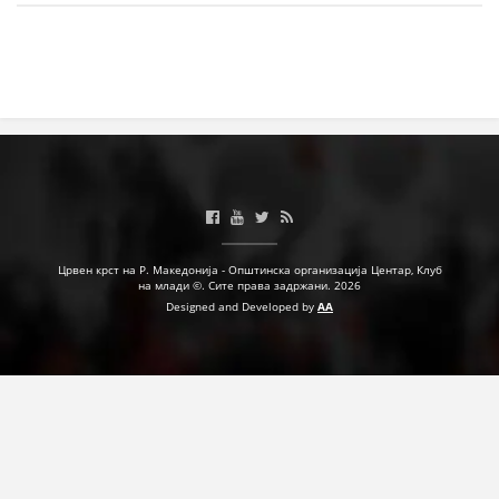
МЕЃУНАРОДНА СОРАБОТКА
ДОГОВОРИ
ЗНАЧЕЊЕ НА СЛУЖБАТА ЗА БАРАЊЕ
ФОРМУЛАРИ ЗА БАРАЊА
ЗДРАВСТВЕНО ПРЕВЕНТИВНА ДЕЈНОСТ
ПРВА ПОМОШ
Црвен крст на Р. Македонија - Општинска организација Центар, Клуб
на млади ©. Сите права задржани. 2026
КРВОДАРИТЕЛСТВО
Designed and Developed by
AA
ИНФОРМАЦИИ ЗА БОЛЕСТИ
МЕНАЏМЕНТ НА ВОЛОНТЕРИ
ЗА НАС