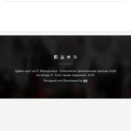
МЕЃУНАРОДНА СОРАБОТКА
ДОГОВОРИ
ЗНАЧЕЊЕ НА СЛУЖБАТА ЗА БАРАЊЕ
ФОРМУЛАРИ ЗА БАРАЊА
ЗДРАВСТВЕНО ПРЕВЕНТИВНА ДЕЈНОСТ
ПРВА ПОМОШ
Црвен крст на Р. Македонија - Општинска организација Центар, Клуб
на млади ©. Сите права задржани. 2026
КРВОДАРИТЕЛСТВО
Designed and Developed by
AA
ИНФОРМАЦИИ ЗА БОЛЕСТИ
МЕНАЏМЕНТ НА ВОЛОНТЕРИ
ЗА НАС