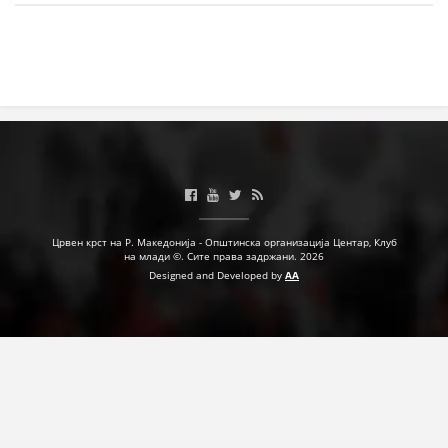
МЕЃУНАРОДНА СОРАБОТКА
ДОГОВОРИ
ЗНАЧЕЊЕ НА СЛУЖБАТА ЗА БАРАЊЕ
ФОРМУЛАРИ ЗА БАРАЊА
ЗДРАВСТВЕНО ПРЕВЕНТИВНА ДЕЈНОСТ
ПРВА ПОМОШ
Црвен крст на Р. Македонија - Општинска организација Центар, Клуб
на млади ©. Сите права задржани. 2026
КРВОДАРИТЕЛСТВО
Designed and Developed by
AA
ИНФОРМАЦИИ ЗА БОЛЕСТИ
МЕНАЏМЕНТ НА ВОЛОНТЕРИ
ЗА НАС