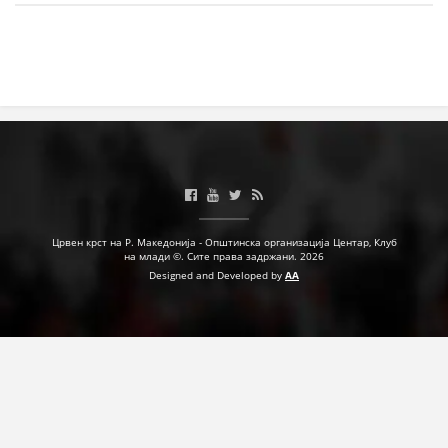
МЕЃУНАРОДНА СОРАБОТКА
ДОГОВОРИ
ЗНАЧЕЊЕ НА СЛУЖБАТА ЗА БАРАЊЕ
ФОРМУЛАРИ ЗА БАРАЊА
ЗДРАВСТВЕНО ПРЕВЕНТИВНА ДЕЈНОСТ
ПРВА ПОМОШ
Црвен крст на Р. Македонија - Општинска организација Центар, Клуб
на млади ©. Сите права задржани. 2026
КРВОДАРИТЕЛСТВО
Designed and Developed by
AA
ИНФОРМАЦИИ ЗА БОЛЕСТИ
МЕНАЏМЕНТ НА ВОЛОНТЕРИ
ЗА НАС