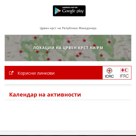
МЕЃУНАРОДНА СОРАБОТКА
ДОГОВОРИ
Црвен крст на Република Македонија
ЗНАЧЕЊЕ НА СЛУЖБАТА ЗА БАРАЊЕ
ФОРМУЛАРИ ЗА БАРАЊА
ЛОКАЦИИ НА ЦРВЕН КРСТ НА РМ
ЗДРАВСТВЕНО ПРЕВЕНТИВНА ДЕЈНОСТ
ПРВА ПОМОШ
Корисни линкови
КРВОДАРИТЕЛСТВО
ИНФОРМАЦИИ ЗА БОЛЕСТИ
Календар на активности
МЕНАЏМЕНТ НА ВОЛОНТЕРИ
ЗА НАС