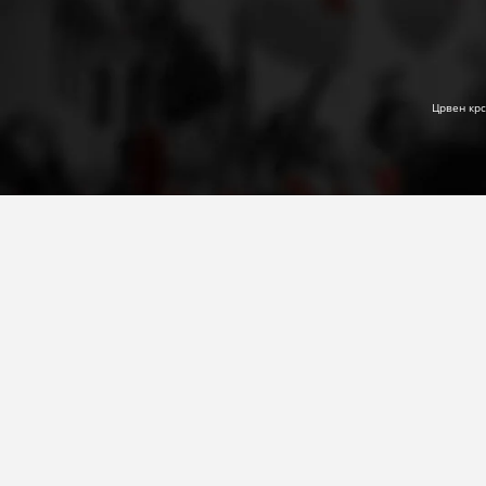
Црвен крс