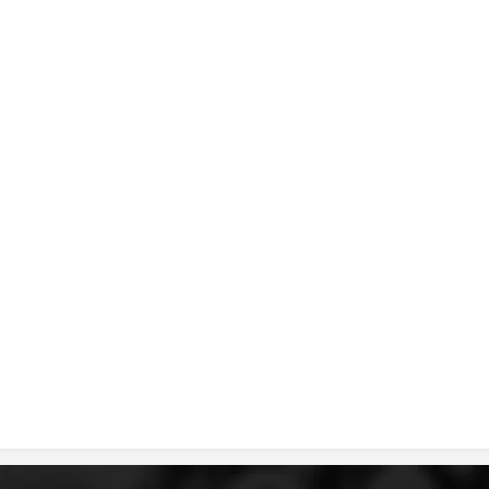
ДИСЕМИНАЦИЈА
MЕЃУНАРОДНО ХУМАНИТАРНО ПРАВО
ПРОМОЦИЈА НА ХУМАНИ ВРЕДНОСТИ
УПОТРЕБА И ЗАШТИТА НА АМБЛЕМОТ
СОЦИЈАЛНО ХУМАНИТАРНА ДЕЈНОСТ
КАКО ДА ДОНИРАТЕ
ПОДГОТВЕНОСТ И ДЕЈСТВО ПРИ КАТАСТРОФИ
ТИМОВИ НА ООЦК
СПАСИТЕЛНА СТАНИЦА ВОДНО
ПРОЕКТИ – ПОДГОТВЕНОСТ И ДЕЈСТВУВАЊЕ ПРИ КАТАСТРОФИ
ОДНОСИ СО ЈАВНОСТ
ИСТРАЖУВАЊЕ НА ЈАВНО МИСЛЕЊЕ