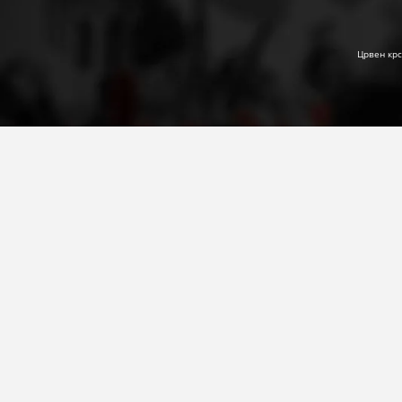
Црвен крс