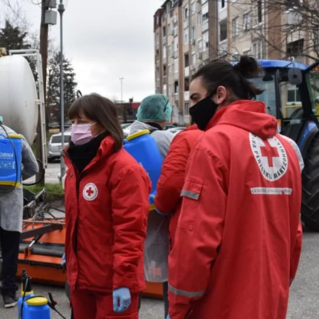
ДИСЕМИНАЦИЈА
MЕЃУНАРОДНО ХУМАНИТАРНО ПРАВО
ПРОМОЦИЈА НА ХУМАНИ ВРЕДНОСТИ
УПОТРЕБА И ЗАШТИТА НА АМБЛЕМОТ
СОЦИЈАЛНО ХУМАНИТАРНА ДЕЈНОСТ
КАКО ДА ДОНИРАТЕ
ПОДГОТВЕНОСТ И ДЕЈСТВО ПРИ КАТАСТРОФИ
ТИМОВИ НА ООЦК
СПАСИТЕЛНА СТАНИЦА ВОДНО
ПРОЕКТИ – ПОДГОТВЕНОСТ И ДЕЈСТВУВАЊЕ ПРИ КАТАСТРОФИ
ОДНОСИ СО ЈАВНОСТ
ИСТРАЖУВАЊЕ НА ЈАВНО МИСЛЕЊЕ