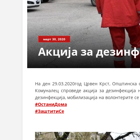
март 30, 2020
Акција за дезинф
На ден 29.03.2020год Црвен Крст, Општинска 
Комуналец спроведе акција за дезинфекција 
дезинфекција, мобилизација на волонтерите с
#О
станиДома
#З
аштитиСе