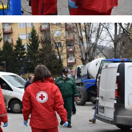
МЕЃУНАРОДНА СОРАБОТКА
ДОГОВОРИ
ЗНАЧЕЊЕ НА СЛУЖБАТА ЗА БАРАЊЕ
ФОРМУЛАРИ ЗА БАРАЊА
ЗДРАВСТВЕНО ПРЕВЕНТИВНА ДЕЈНОСТ
ПРВА ПОМОШ
КРВОДАРИТЕЛСТВО
ИНФОРМАЦИИ ЗА БОЛЕСТИ
МЕНАЏМЕНТ НА ВОЛОНТЕРИ
ЗА НАС