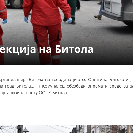
СТРУКТУРА НА ОРГАНИЗАЦИЈАТА
КОНТАКТ ИНФОРМАЦИИ
ЧЛЕНСТВО ВО ПРОФЕСИОНАЛНИ ТЕЛА
екција на Битола
ЗАКОН ЗА ЦКРМ
СТАТУТ НА ЦКРМ
организација Битола во координација со Општина Битола и Ј
на град Битола… ЈП Комуналец обезбеди опрема и средства з
е организира преку ООЦК Битола…
ОРГАНИЗАЦИЈА И РАЗВОЈ
РАКОВОДЕН ОДБОР
СОБРАНИЕ
СТРУКТУРА И ОРГАНИЗАЦИОНА ПОСТАВЕНОСТ