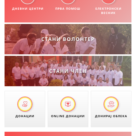
СТРУКТУРА НА ОРГАНИЗАЦИЈАТА
ДНЕВНИ ЦЕНТРИ
ПРВА ПОМОШ
ЕЛЕКТРОНСКИ
ВЕСНИК
КОНТАКТ ИНФОРМАЦИИ
ЧЛЕНСТВО ВО ПРОФЕСИОНАЛНИ ТЕЛА
СТАНИ ВОЛОНТЕР
ЗАКОН ЗА ЦКРМ
СТАТУТ НА ЦКРМ
СТАНИ ЧЛЕН
ОРГАНИЗАЦИЈА И РАЗВОЈ
РАКОВОДЕН ОДБОР
ДОНАЦИИ
ONLINE ДОНАЦИИ
ДОНИРАЈ ОБЛЕКА
СОБРАНИЕ
СТРУКТУРА И ОРГАНИЗАЦИОНА ПОСТАВЕНОСТ