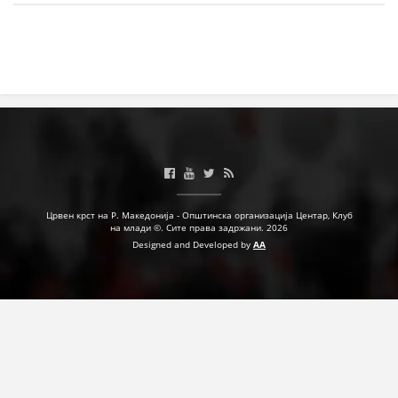
МЕЃУНАРОДНА СОРАБОТКА
ДОГОВОРИ
ЗНАЧЕЊЕ НА СЛУЖБАТА ЗА БАРАЊЕ
ФОРМУЛАРИ ЗА БАРАЊА
ЗДРАВСТВЕНО ПРЕВЕНТИВНА ДЕЈНОСТ
ПРВА ПОМОШ
Црвен крст на Р. Македонија - Општинска организација Центар, Клуб
на млади ©. Сите права задржани. 2026
КРВОДАРИТЕЛСТВО
Designed and Developed by
AA
ИНФОРМАЦИИ ЗА БОЛЕСТИ
МЕНАЏМЕНТ НА ВОЛОНТЕРИ
ЗА НАС