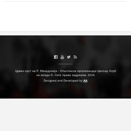
МЕЃУНАРОДНА СОРАБОТКА
ДОГОВОРИ
ЗНАЧЕЊЕ НА СЛУЖБАТА ЗА БАРАЊЕ
ФОРМУЛАРИ ЗА БАРАЊА
ЗДРАВСТВЕНО ПРЕВЕНТИВНА ДЕЈНОСТ
ПРВА ПОМОШ
Црвен крст на Р. Македонија - Општинска организација Центар, Клуб
на млади ©. Сите права задржани. 2026
КРВОДАРИТЕЛСТВО
Designed and Developed by
AA
ИНФОРМАЦИИ ЗА БОЛЕСТИ
МЕНАЏМЕНТ НА ВОЛОНТЕРИ
ЗА НАС