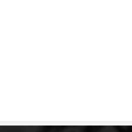
ДИСЕМИНАЦИЈА
MЕЃУНАРОДНО ХУМАНИТАРНО ПРАВО
ПРОМОЦИЈА НА ХУМАНИ ВРЕДНОСТИ
УПОТРЕБА И ЗАШТИТА НА АМБЛЕМОТ
СОЦИЈАЛНО ХУМАНИТАРНА ДЕЈНОСТ
КАКО ДА ДОНИРАТЕ
ПОДГОТВЕНОСТ И ДЕЈСТВО ПРИ КАТАСТРОФИ
ТИМОВИ НА ООЦК
СПАСИТЕЛНА СТАНИЦА ВОДНО
ПРОЕКТИ – ПОДГОТВЕНОСТ И ДЕЈСТВУВАЊЕ ПРИ КАТАСТРОФИ
ОДНОСИ СО ЈАВНОСТ
ИСТРАЖУВАЊЕ НА ЈАВНО МИСЛЕЊЕ