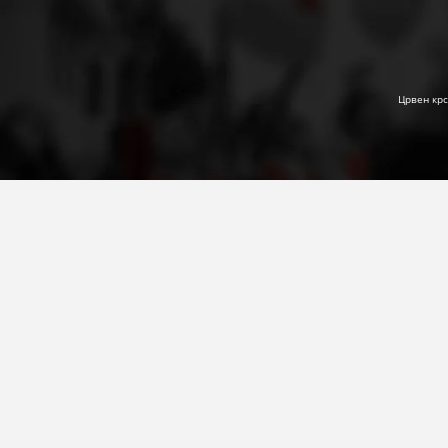
Црвен крс